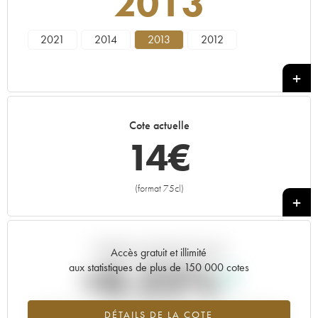
2013
2021
2014
2013
2012
Cote actuelle
14
€
(format 75cl)
+
Tendance actuelle de la cote
Accès gratuit et illimité
+0.22%
aux statistiques de plus de 150 000 cotes
Tendance à la hausse du millésime 2013 en 2026 par rapport à
DÉTAILS DE LA COTE