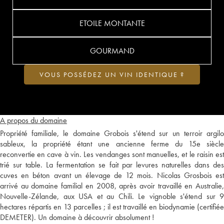
ETOILE MONTANTE
GOURMAND
VOUS POSSÉDEZ UN VIN IDENTIQUE ?
A propos du domaine
Propriété familiale, le domaine Grobois s'étend sur un terroir argilo
sableux, la propriété étant une ancienne ferme du 15e siècle
reconvertie en cave à vin. Les vendanges sont manuelles, et le raisin est
trié sur table. La fermentation se fait par levures naturelles dans des
cuves en béton avant un élevage de 12 mois. Nicolas Grosbois est
arrivé au domaine familial en 2008, après avoir travaillé en Australie,
Nouvelle-Zélande, aux USA et au Chili. Le vignoble s'étend sur 9
hectares répartis en 13 parcelles ; il est travaillé en biodynamie (certifiée
DEMETER). Un domaine à découvrir absolument !