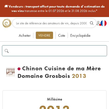
🚚
Vendeurs :
transport offert pour toute demande d’estimation de
vos vins
transmise entre le 01.07.2026 et le 31.08.2026 inclus*
Acheter
Cote
Encyclopédie
VENDRE
Chinon Cuisine de ma Mère
Domaine Grosbois
2013
Millésime