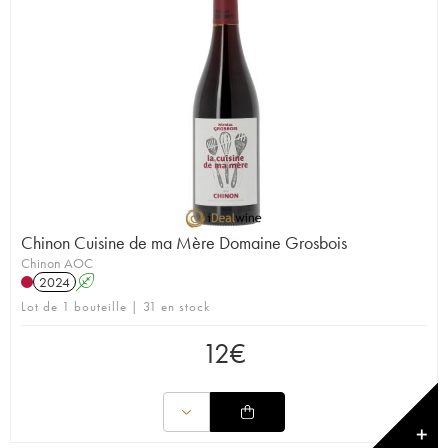
Chinon Cuisine de ma Mère Domaine Grosbois
Chinon AOC
2024
A
Lot de 1 bouteille | 31 en stock
12
€
✕