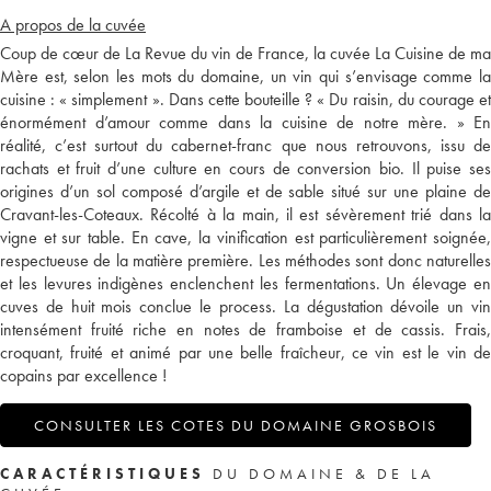
A propos de la cuvée
Coup de cœur de La Revue du vin de France, la cuvée La Cuisine de ma
Mère est, selon les mots du domaine, un vin qui s’envisage comme la
cuisine : « simplement ». Dans cette bouteille ? « Du raisin, du courage et
énormément d’amour comme dans la cuisine de notre mère. » En
réalité, c’est surtout du cabernet-franc que nous retrouvons, issu de
rachats et fruit d’une culture en cours de conversion bio. Il puise ses
origines d’un sol composé d’argile et de sable situé sur une plaine de
Cravant-les-Coteaux. Récolté à la main, il est sévèrement trié dans la
vigne et sur table. En cave, la vinification est particulièrement soignée,
respectueuse de la matière première. Les méthodes sont donc naturelles
et les levures indigènes enclenchent les fermentations. Un élevage en
cuves de huit mois conclue le process. La dégustation dévoile un vin
intensément fruité riche en notes de framboise et de cassis. Frais,
croquant, fruité et animé par une belle fraîcheur, ce vin est le vin de
copains par excellence !
CONSULTER LES COTES DU DOMAINE GROSBOIS
CARACTÉRISTIQUES
DU DOMAINE & DE LA