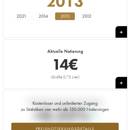
2013
2021
2014
2013
2012
Aktuelle Notierung
14
€
(Größe 0,75 Liter)
+
Aktuelle Entwicklung der Preisnotierung
Kostenloser und unlimitierter Zugang
+0.22%
zu Statistiken von mehr als 150.000 Notierungen
Preisanstiegs des Jahrgangs 2013 im Jahr 2026 im Vergleich zum
PREISNOTIERUNGSDETAILS