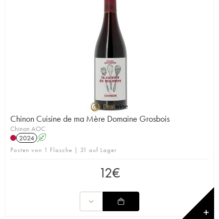
Chinon Cuisine de ma Mère Domaine Grosbois
Chinon AOC
2024
A
Posten von 1 Flasche | 31 auf Lager
12
€
✕