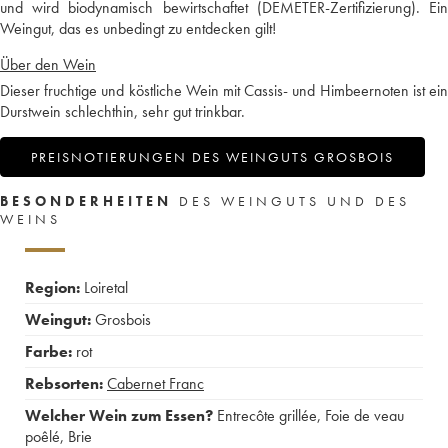
und wird biodynamisch bewirtschaftet (DEMETER-Zertifizierung). Ein
Weingut, das es unbedingt zu entdecken gilt!
Über den Wein
Dieser fruchtige und köstliche Wein mit Cassis- und Himbeernoten ist ein
Durstwein schlechthin, sehr gut trinkbar.
PREISNOTIERUNGEN DES WEINGUTS GROSBOIS
BESONDERHEITEN
DES WEINGUTS UND DES
WEINS
Region:
Loiretal
Weingut:
Grosbois
Farbe:
rot
Rebsorten:
Cabernet Franc
Welcher Wein zum Essen?
Entrecôte grillée
,
Foie de veau
poêlé
,
Brie