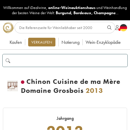
Willkommen auf iDealwine,
online-Weinauktionshaus
und
Weinhandlung
der besten Weine der Welt:
Burgund
,
Bordeaux
,
Champagne
...
Kaufen
Notierung
Wein-Enzyklopädie
VERKAUFEN
Chinon Cuisine de ma Mère
Domaine Grosbois
2013
Jahrgang