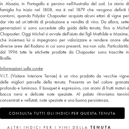
in Alsazia, in Portogallo e persino nell’Australia del sud. La storia di
famiglia ha inizio nel 1808, ma è nel 1879 che vengono definiti i
contorni, quando Polydor Chapoutier acquista alcuni ettari di vigne per
dar vita ad un’attività di produzione e vendita di vino. Da allora, sette
generazioni si sono succedute alla guida della tenuta, fino a Michel
Chapoutier. Oggi Michel si avvale dell'aiuto dei figli Mathilde e Maxime,
che insiemea lui si impegnano per valorizzare e rendere onore alle
diverse aree del Rodano in cui sono presenti, ma non solo. Particolarità:
dal 1996 tutte le etichette prodotte da Chapoutier sono trascritte in
Braille.
Informazioni sulla cuvée
V.I.T. (Visitare Interiore Terrae) è un vino prodotto da vecchie vigne
delle migliori parcelle della tenuta. Presenta un bel colore granata
profondo e luminoso. Il bouquet è espressivo, con aromi di frutti maturi a
bacca nera e delicate note speziate. Al palato ritroviamo tannini
concentrati e vellutati, note speziate e una buona persistenza.
CONSULTA TUTTI GLI INDICI PER QUESTA TENUTA
ALTRI INDICI PER I VINI DELLA
TENUTA