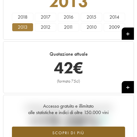
2013
2018
2017
2016
2015
2014
2013
2012
2011
2010
2009
2008
2007
2006
Quotazione attuale
42
€
(formato 75cl)
+
Accesso gratuito e illimitato
Andamento della quotazione in tempo reale
alle statistiche e indici di oltre 150.000 vini
+19.28%
SCOPRI DI PIÙ
Valore in aumento per l'annata 2013 nel 2026 rispetto al 2025