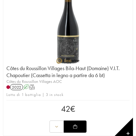
Côtes du Roussillon Villages Bila-Haut (Domaine) V.I.T.
Chapoutier (Cassetta in legno a partire da 6 bt)
Côtes du Roussillon Villages AOC
2022
A
T
Lotto di 1 bottiglia | 3 in stock
42
€
✕