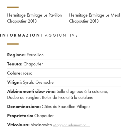
Hermitage Ermitage Le Pavillon
Hermitage Ermitage Le Méal
Chapoutier
2013
Chapoutier
2013
INFORMAZIONI
AGGIUNTIVE
Regione:
Roussillon
Tenuta:
Chapoutier
Colore:
rosso
Vitigni:
Syrah
,
Grenache
Abbinamenti cibo-vino:
Selle d agneau à la catalane
,
Daube de sanglier
,
Boles de Picolat à la catalane
Denominazione:
Côtes du Roussillon Villages
Proprietario:
Chapoutier
Viticoltura:
biodinamico
Maggiori informazioni…