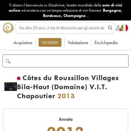
Ti diamo il benvenuto su iDealwine, leader mondiale delle
aste di vini
online
ed enoteca con un'ampia selezione di vini francesi:
Borgogna
,
Bordeaux
,
Champagne
...
Acquistare
Valutazione
Enciclopedia
VENDERE
Côtes du Roussillon Villages
Bila-Haut (Domaine) V.I.T.
Chapoutier
2013
Annata