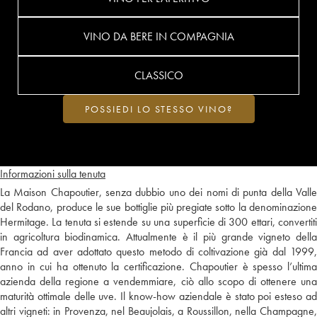
VINO DA BERE IN COMPAGNIA
CLASSICO
POSSIEDI LO STESSO VINO?
Informazioni sulla tenuta
La Maison Chapoutier, senza dubbio uno dei nomi di punta della Valle
del Rodano, produce le sue bottiglie più pregiate sotto la denominazione
Hermitage. La tenuta si estende su una superficie di 300 ettari, convertiti
in agricoltura biodinamica. Attualmente è il più grande vigneto della
Francia ad aver adottato questo metodo di coltivazione già dal 1999,
anno in cui ha ottenuto la certificazione. Chapoutier è spesso l’ultima
azienda della regione a vendemmiare, ciò allo scopo di ottenere una
maturità ottimale delle uve. Il know-how aziendale è stato poi esteso ad
altri vigneti: in Provenza, nel Beaujolais, a Roussillon, nella Champagne,