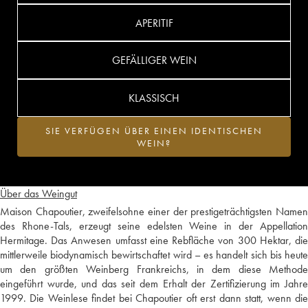
APERITIF
GEFÄLLIGER WEIN
KLASSISCH
SIE VERFÜGEN ÜBER EINEN IDENTISCHEN
WEIN?
Über das Weingut
Maison Chapoutier, zweifelsohne einer der prestigeträchtigsten Namen
des Rhone-Tals, erzeugt seine edelsten Weine in der Appellation
Hermitage. Das Anwesen umfasst eine Rebfläche von 300 Hektar, die
mittlerweile biodynamisch bewirtschaftet wird – es handelt sich bis heute
um den größten Weinberg Frankreichs, in dem diese Methode
eingeführt wurde, und das seit dem Erhalt der Zertifizierung im Jahre
1999. Die Weinlese findet bei Chapoutier oft erst dann statt, wenn die