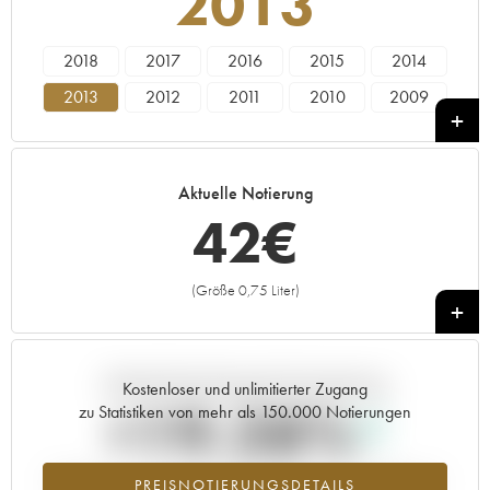
2013
2018
2017
2016
2015
2014
2013
2012
2011
2010
2009
2008
2007
2006
Aktuelle Notierung
42
€
(Größe 0,75 Liter)
+
Aktuelle Entwicklung der Preisnotierung
Kostenloser und unlimitierter Zugang
+19.28%
zu Statistiken von mehr als 150.000 Notierungen
Preisanstiegs des Jahrgangs 2013 im Jahr 2026 im Vergleich zum
PREISNOTIERUNGSDETAILS