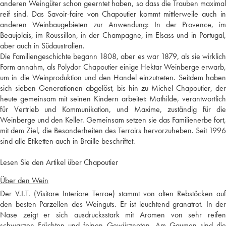
anderen Weingüter schon geerntet haben, so dass die Trauben maximal
reif sind. Das Savoir-faire von Chapoutier kommt mittlerweile auch in
anderen Weinbaugebieten zur Anwendung: In der Provence, im
Beaujolais, im Roussillon, in der Champagne, im Elsass und in Portugal,
aber auch in Südaustralien.
Die Familiengeschichte begann 1808, aber es war 1879, als sie wirklich
Form annahm, als Polydor Chapoutier einige Hektar Weinberge erwarb,
um in die Weinproduktion und den Handel einzutreten. Seitdem haben
sich sieben Generationen abgelöst, bis hin zu Michel Chapoutier, der
heute gemeinsam mit seinen Kindern arbeitet: Mathilde, verantwortlich
für Vertrieb und Kommunikation, und Maxime, zuständig für die
Weinberge und den Keller. Gemeinsam setzen sie das Familienerbe fort,
mit dem Ziel, die Besonderheiten des Terroirs hervorzuheben. Seit 1996
sind alle Etiketten auch in Braille beschriftet.
Lesen Sie den Artikel über Chapoutier
Über den Wein
Der V.I.T. (Visitare Interiore Terrae) stammt von alten Rebstöcken auf
den besten Parzellen des Weinguts. Er ist leuchtend granatrot. In der
Nase zeigt er sich ausdrucksstark mit Aromen von sehr reifen
schwarzen Früchten und feinen Gewürznoten. Am Gaumen sind die