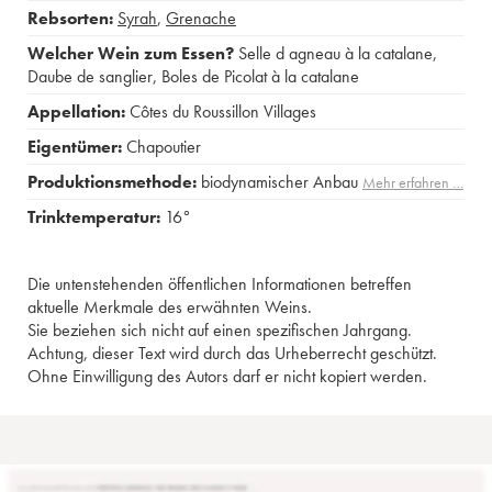
Rebsorten:
Syrah
,
Grenache
Welcher Wein zum Essen?
Selle d agneau à la catalane
,
Daube de sanglier
,
Boles de Picolat à la catalane
Appellation:
Côtes du Roussillon Villages
Eigentümer:
Chapoutier
Produktionsmethode:
biodynamischer Anbau
Mehr erfahren …
Trinktemperatur:
16°
Die untenstehenden öffentlichen Informationen betreffen
aktuelle Merkmale des erwähnten Weins.
Sie beziehen sich nicht auf einen spezifischen Jahrgang.
Achtung, dieser Text wird durch das Urheberrecht geschützt.
Ohne Einwilligung des Autors darf er nicht kopiert werden.