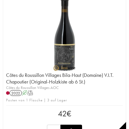
Côtes du Roussillon Villages Bila-Haut (Domaine) V.I.T.
Chapoutier (Original-Holzkiste ab 6 St.)
Côtes du Roussillon Villages AOC
2022
A
T
Posten von 1 Flasche | 3 auf Lager
42
€