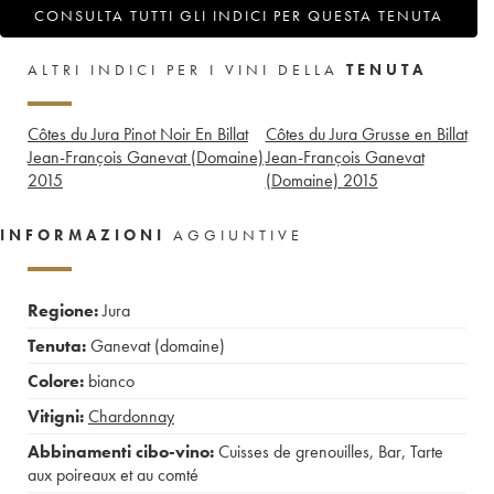
CONSULTA TUTTI GLI INDICI PER QUESTA TENUTA
ALTRI INDICI PER I VINI DELLA
TENUTA
Côtes du Jura Pinot Noir En Billat
Côtes du Jura Grusse en Billat
Jean-François Ganevat (Domaine)
Jean-François Ganevat
2015
(Domaine)
2015
INFORMAZIONI
AGGIUNTIVE
Regione:
Jura
Tenuta:
Ganevat (domaine)
Colore:
bianco
Vitigni:
Chardonnay
Abbinamenti cibo-vino:
Cuisses de grenouilles
,
Bar
,
Tarte
aux poireaux et au comté