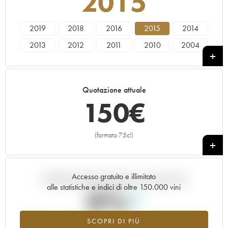
2015
2019
2018
2016
2015
2014
2013
2012
2011
2010
2004
Quotazione attuale
150
€
(formato 75cl)
+
Accesso gratuito e illimitato
Andamento della quotazione in tempo reale
alle statistiche e indici di oltre 150.000 vini
0%
SCOPRI DI PIÙ
Valore in aumento per l'annata 2015 nel 2026 rispetto al 2025