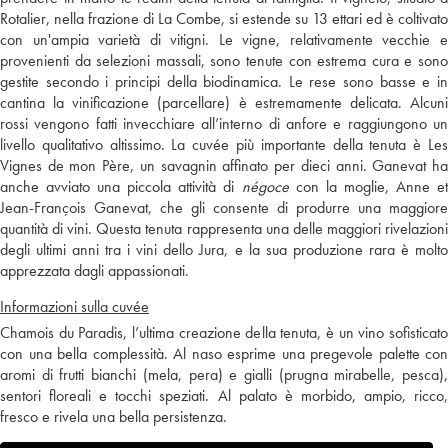
Rotalier, nella frazione di La Combe, si estende su 13 ettari ed è coltivato
con un'ampia varietà di vitigni. Le vigne, relativamente vecchie e
provenienti da selezioni massali, sono tenute con estrema cura e sono
gestite secondo i principi della biodinamica. Le rese sono basse e in
cantina la vinificazione (parcellare) è estremamente delicata. Alcuni
rossi vengono fatti invecchiare all’interno di anfore e raggiungono un
livello qualitativo altissimo. La cuvée più importante della tenuta è Les
Vignes de mon Père, un savagnin affinato per dieci anni. Ganevat ha
anche avviato una piccola attività di
négoce
con la moglie, Anne e
Jean-François Ganevat, che gli consente di produrre una maggiore
quantità di vini. Questa tenuta rappresenta una delle maggiori rivelazioni
degli ultimi anni tra i vini dello Jura, e la sua produzione rara è molto
apprezzata dagli appassionati.
Informazioni sulla cuvée
Chamois du Paradis, l’ultima creazione della tenuta, è un vino sofisticato
con una bella complessità. Al naso esprime una pregevole palette con
aromi di frutti bianchi (mela, pera) e gialli (prugna mirabelle, pesca),
sentori floreali e tocchi speziati. Al palato è morbido, ampio, ricco,
fresco e rivela una bella persistenza.