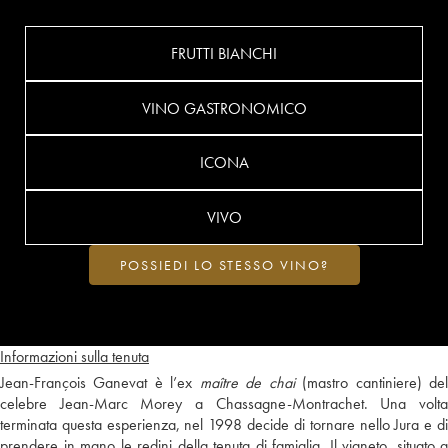
FRUTTI BIANCHI
VINO GASTRONOMICO
ICONA
VIVO
POSSIEDI LO STESSO VINO?
Informazioni sulla tenuta
Jean-François Ganevat è l’ex
maître de chai
(mastro cantiniere) de
celebre Jean-Marc Morey a Chassagne-Montrachet. Una volta
terminata questa esperienza, nel 1998 decide di tornare nello Jura e di
prendere in mano le redini della tenuta di famiglia. Il vigneto, situato a