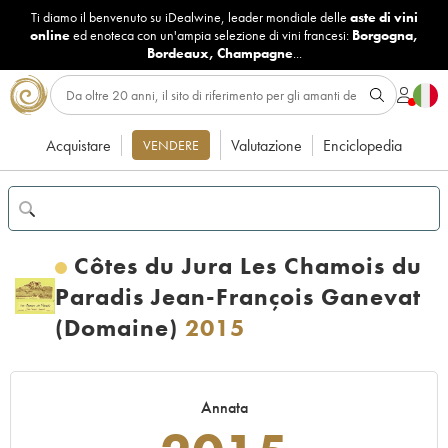
Ti diamo il benvenuto su iDealwine, leader mondiale delle
aste di vini
online
ed enoteca con un'ampia selezione di vini francesi:
Borgogna
,
Bordeaux
,
Champagne
...
Acquistare
Valutazione
Enciclopedia
VENDERE
Côtes du Jura Les Chamois du
Paradis Jean-François Ganevat
(Domaine)
2015
Annata