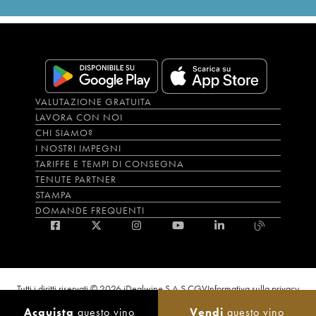
VALUTAZIONE GRATUITA
LAVORA CON NOI
CHI SIAMO?
I NOSTRI IMPEGNI
TARIFFE E TEMPI DI CONSEGNA
TENUTE PARTNER
STAMPA
DOMANDE FREQUENTI
Tutti i diritti riservati © 2026 iDealwine S.A.S.
CGV
Informativa sulla privacy
Bevi con moderazione, l’abuso di alcol è dannoso per la salute. L'utilizzo del
Acquista
questo vino
Vendi
questo vino
sito e dei servizi annessi è riservato solo agli utenti maggiorenni.