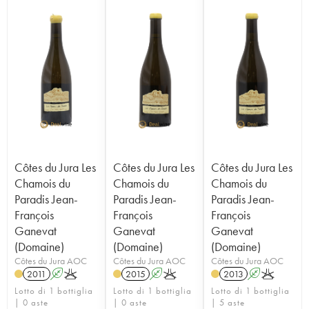
Côtes du Jura Les
Côtes du Jura Les
Côtes du Jura Les
Chamois du
Chamois du
Chamois du
Paradis Jean-
Paradis Jean-
Paradis Jean-
François
François
François
Ganevat
Ganevat
Ganevat
(Domaine)
(Domaine)
(Domaine)
Côtes du Jura AOC
Côtes du Jura AOC
Côtes du Jura AOC
2011
A
K
2015
A
K
2013
A
K
Lotto di 1 bottiglia
Lotto di 1 bottiglia
Lotto di 1 bottiglia
| 0 aste
| 0 aste
| 5 aste