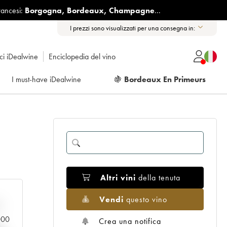
rancesi:
Borgogna
,
Bordeaux
,
Champagne
...
I prezzi sono visualizzati per una consegna in:
ici iDealwine
Enciclopedia del vino
I must-have iDealwine
🍇
Bordeaux En Primeurs
Altri vini
della tenuta
Vendi
questo vino
n
.000
Crea una notifica