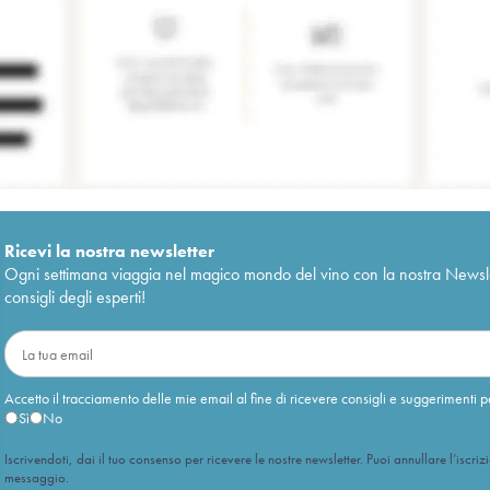
Ricevi la nostra newsletter
Ogni settimana viaggia nel magico mondo del vino con la nostra Newslette
consigli degli esperti!
Accetto il tracciamento delle mie email al fine di ricevere consigli e suggerimenti p
Sì
No
Iscrivendoti, dai il tuo consenso per ricevere le nostre newsletter. Puoi annullare l’iscriz
messaggio.