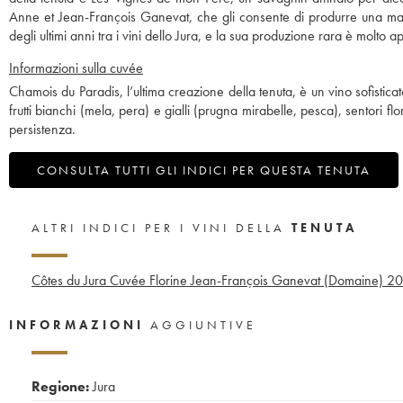
Anne et Jean-François Ganevat, che gli consente di produrre una magg
degli ultimi anni tra i vini dello Jura, e la sua produzione rara è molto 
Informazioni sulla cuvée
Chamois du Paradis, l’ultima creazione della tenuta, è un vino sofisti
frutti bianchi (mela, pera) e gialli (prugna mirabelle, pesca), sentori fl
persistenza.
CONSULTA TUTTI GLI INDICI PER QUESTA TENUTA
ALTRI INDICI PER I VINI DELLA
TENUTA
Côtes du Jura Cuvée Florine Jean-François Ganevat (Domaine)
20
INFORMAZIONI
AGGIUNTIVE
Regione:
Jura