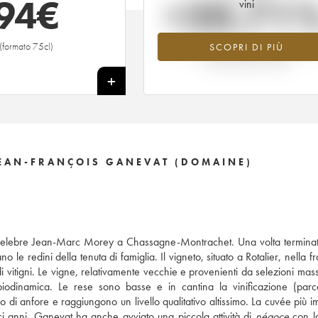
94
€
+20.71
vini
(formato 75cl)
SCOPRI DI PIÙ
Valore in aumento per l'annata 2013 n
2026 rispetto al 2025
+
JEAN-FRANÇOIS GANEVAT (DOMAINE)
 celebre Jean-Marc Morey a Chassagne-Montrachet. Una volta termina
e redini della tenuta di famiglia. Il vigneto, situato a Rotalier, nella f
i vitigni. Le vigne, relativamente vecchie e provenienti da selezioni mass
iodinamica. Le rese sono basse e in cantina la vinificazione (parc
o di anfore e raggiungono un livello qualitativo altissimo. La cuvée più i
i anni. Ganevat ha anche avviato una piccola attività di
négoce
con la