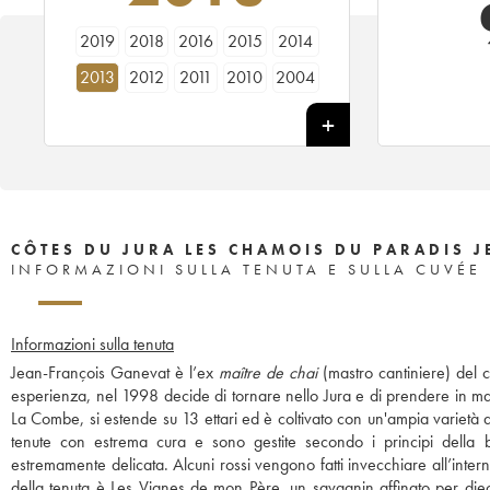
2019
2018
2016
2015
2014
2013
2012
2011
2010
2004
CÔTES DU JURA LES CHAMOIS DU PARADIS 
INFORMAZIONI SULLA TENUTA E SULLA CUVÉE
Informazioni sulla tenuta
Jean-François Ganevat è l’ex
maître de chai
(mastro cantiniere) del
esperienza, nel 1998 decide di tornare nello Jura e di prendere in mano l
La Combe, si estende su 13 ettari ed è coltivato con un'ampia varietà d
tenute con estrema cura e sono gestite secondo i principi della b
estremamente delicata. Alcuni rossi vengono fatti invecchiare all’intern
della tenuta è Les Vignes de mon Père, un savagnin affinato per diec