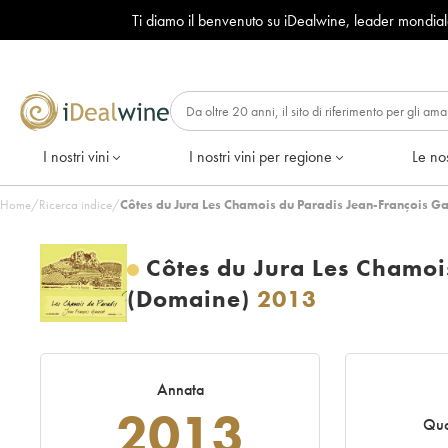
Ti diamo il benvenuto su iDealwine, leader mondia
I nostri vini
I nostri vini per regione
Le nos
Home
/
Ricerca indice
/
Côtes du Jura Les Chamois du Paradis Jean-François G
Côtes du Jura Les Chamoi
(Domaine)
2013
Annata
2013
Quo