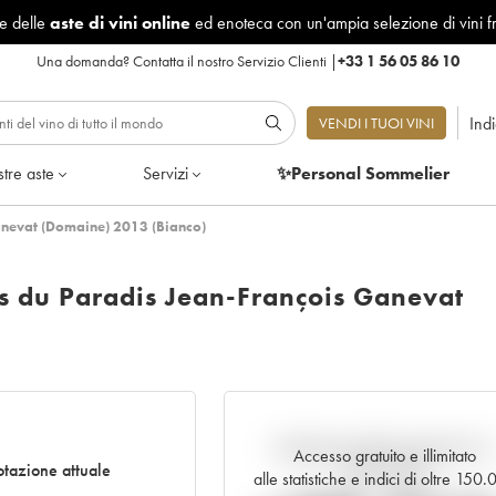
le delle
aste di vini online
ed enoteca con un'ampia selezione di vini f
Una domanda?
Contatta il nostro Servizio Clienti
|
+33 1 56 05 86 10
Ind
VENDI I TUOI VINI
tre aste
Servizi
✨Personal Sommelier
anevat (Domaine) 2013 (Bianco)
s du Paradis Jean-François Ganevat
Andamento della quotazione i
Accesso gratuito e illimitato
tazione attuale
tempo reale
alle statistiche e indici di oltre 150