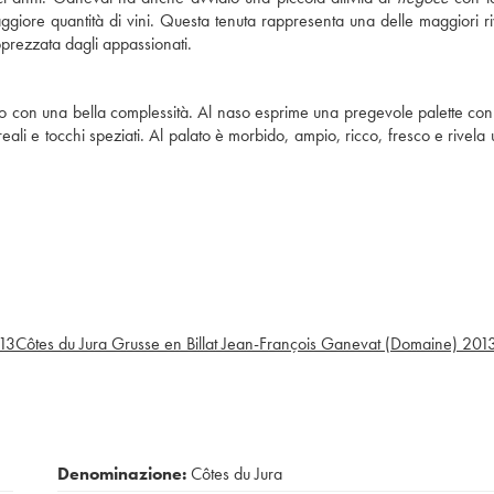
iore quantità di vini. Questa tenuta rappresenta una delle maggiori ri
apprezzata dagli appassionati.
cato con una bella complessità. Al naso esprime una pregevole palette con
oreali e tocchi speziati. Al palato è morbido, ampio, ricco, fresco e rivela
13
Côtes du Jura Grusse en Billat Jean-François Ganevat (Domaine)
201
Denominazione:
Côtes du Jura