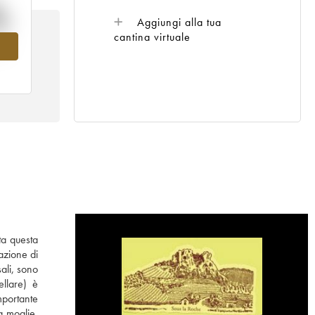
%
Aggiungi alla tua
cantina virtuale
el
ta questa
razione di
ali, sono
ellare) è
mportante
 moglie,