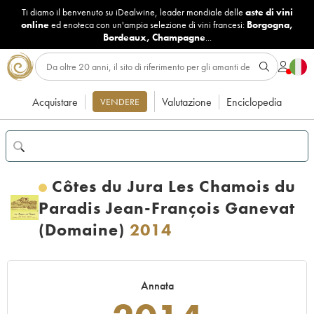
Ti diamo il benvenuto su iDealwine, leader mondiale delle
aste di vini
online
ed enoteca con un'ampia selezione di vini francesi:
Borgogna
,
Bordeaux
,
Champagne
...
Acquistare
Valutazione
Enciclopedia
VENDERE
Côtes du Jura Les Chamois du
Paradis Jean-François Ganevat
(Domaine)
2014
Annata