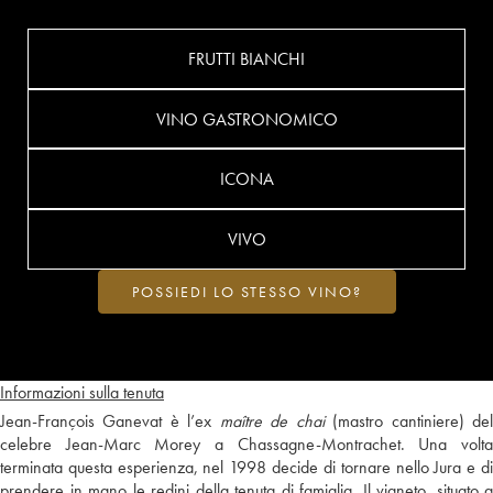
FRUTTI BIANCHI
VINO GASTRONOMICO
ICONA
VIVO
POSSIEDI LO STESSO VINO?
Informazioni sulla tenuta
Jean-François Ganevat è l’ex
maître de chai
(mastro cantiniere) de
celebre Jean-Marc Morey a Chassagne-Montrachet. Una volta
terminata questa esperienza, nel 1998 decide di tornare nello Jura e di
prendere in mano le redini della tenuta di famiglia. Il vigneto, situato a