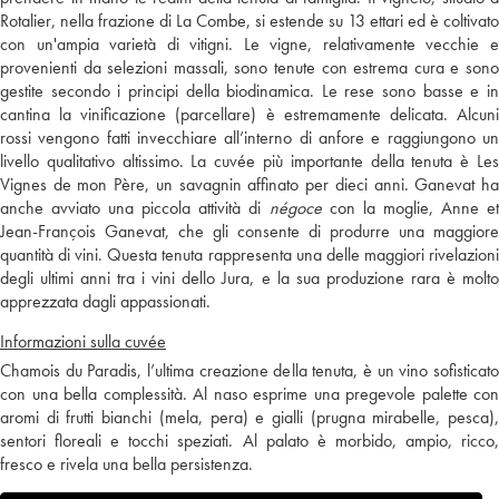
Rotalier, nella frazione di La Combe, si estende su 13 ettari ed è coltivato
con un'ampia varietà di vitigni. Le vigne, relativamente vecchie e
provenienti da selezioni massali, sono tenute con estrema cura e sono
gestite secondo i principi della biodinamica. Le rese sono basse e in
cantina la vinificazione (parcellare) è estremamente delicata. Alcuni
rossi vengono fatti invecchiare all’interno di anfore e raggiungono un
livello qualitativo altissimo. La cuvée più importante della tenuta è Les
Vignes de mon Père, un savagnin affinato per dieci anni. Ganevat ha
anche avviato una piccola attività di
négoce
con la moglie, Anne e
Jean-François Ganevat, che gli consente di produrre una maggiore
quantità di vini. Questa tenuta rappresenta una delle maggiori rivelazioni
degli ultimi anni tra i vini dello Jura, e la sua produzione rara è molto
apprezzata dagli appassionati.
Informazioni sulla cuvée
Chamois du Paradis, l’ultima creazione della tenuta, è un vino sofisticato
con una bella complessità. Al naso esprime una pregevole palette con
aromi di frutti bianchi (mela, pera) e gialli (prugna mirabelle, pesca),
sentori floreali e tocchi speziati. Al palato è morbido, ampio, ricco,
fresco e rivela una bella persistenza.