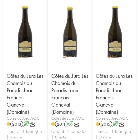
Côtes du Jura Les
Côtes du Jura Les
Côtes du Jura Les
Chamois du
Chamois du
Chamois du
Paradis Jean-
Paradis Jean-
Paradis Jean-
François
François
François
Ganevat
Ganevat
Ganevat
(Domaine)
(Domaine)
(Domaine)
Côtes du Jura AOC
Côtes du Jura AOC
Côtes du Jura AOC
2013
A
K
2011
A
K
2015
A
K
Lotto di 1 bottiglia
Lotto di 1 bottiglia
Lotto di 1 bottiglia
| 2 aste
| 0 aste
| 0 aste