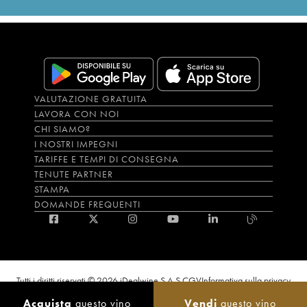
VALUTAZIONE GRATUITA
LAVORA CON NOI
CHI SIAMO?
I NOSTRI IMPEGNI
TARIFFE E TEMPI DI CONSEGNA
TENUTE PARTNER
STAMPA
DOMANDE FREQUENTI
Tutti i diritti riservati © 2026 iDealwine S.A.S.
CGV
Informativa sulla privacy
Bevi con moderazione, l’abuso di alcol è dannoso per la salute. L'utilizzo del
Acquista
questo vino
Vendi
questo vino
sito e dei servizi annessi è riservato solo agli utenti maggiorenni.