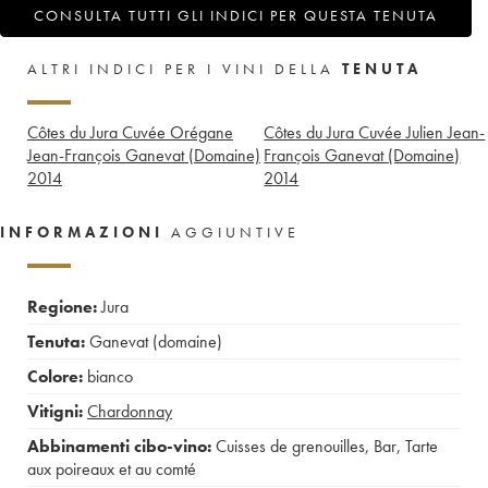
CONSULTA TUTTI GLI INDICI PER QUESTA TENUTA
ALTRI INDICI PER I VINI DELLA
TENUTA
Côtes du Jura Cuvée Orégane
Côtes du Jura Cuvée Julien Jean-
Jean-François Ganevat (Domaine)
François Ganevat (Domaine)
2014
2014
INFORMAZIONI
AGGIUNTIVE
Regione:
Jura
Tenuta:
Ganevat (domaine)
Colore:
bianco
Vitigni:
Chardonnay
Abbinamenti cibo-vino:
Cuisses de grenouilles
,
Bar
,
Tarte
aux poireaux et au comté