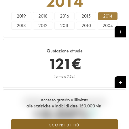
2014
2019
2018
2016
2015
2014
2013
2012
2011
2010
2004
Quotazione attuale
121
€
(formato 75cl)
+
Accesso gratuito e illimitato
Andamento della quotazione in tempo reale
alle statistiche e indici di oltre 150.000 vini
+4.04%
SCOPRI DI PIÙ
Valore in aumento per l'annata 2014 nel 2026 rispetto al 2025