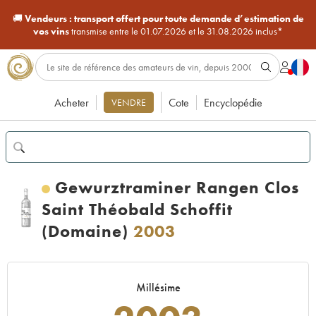
🚚
Vendeurs :
transport offert pour toute demande d’estimation de
vos vins
transmise entre le 01.07.2026 et le 31.08.2026 inclus*
Acheter
Cote
Encyclopédie
VENDRE
Gewurztraminer Rangen Clos
Saint Théobald Schoffit
(Domaine)
2003
Millésime