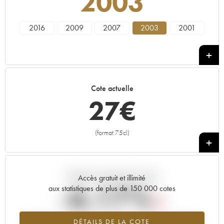
2003
2016
2009
2007
2003
2001
Cote actuelle
27
€
(format 75cl)
+
Tendance actuelle de la cote
Accès gratuit et illimité
-6.17%
aux statistiques de plus de 150 000 cotes
Tendance à la baisse du millésime 2003 en 2026 par rapport à
DÉTAILS DE LA COTE