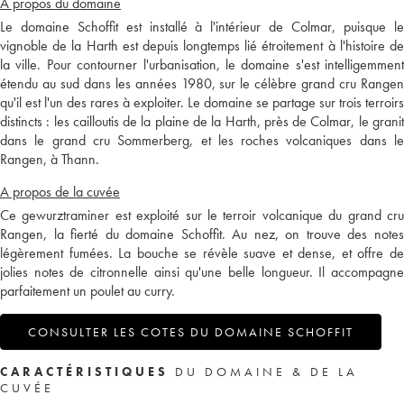
A propos du domaine
Le domaine Schoffit est installé à l'intérieur de Colmar, puisque le
vignoble de la Harth est depuis longtemps lié étroitement à l'histoire de
la ville. Pour contourner l'urbanisation, le domaine s'est intelligemment
étendu au sud dans les années 1980, sur le célèbre grand cru Rangen
qu'il est l'un des rares à exploiter. Le domaine se partage sur trois terroirs
distincts : les cailloutis de la plaine de la Harth, près de Colmar, le granit
dans le grand cru Sommerberg, et les roches volcaniques dans le
Rangen, à Thann.
A propos de la cuvée
Ce gewurztraminer est exploité sur le terroir volcanique du grand cru
Rangen, la fierté du domaine Schoffit. Au nez, on trouve des notes
légèrement fumées. La bouche se révèle suave et dense, et offre de
jolies notes de citronnelle ainsi qu'une belle longueur. Il accompagne
parfaitement un poulet au curry.
CONSULTER LES COTES DU DOMAINE SCHOFFIT
CARACTÉRISTIQUES
DU DOMAINE & DE LA
CUVÉE