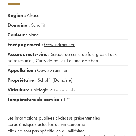
Région :
Alsace
Domaine :
Schoffit
Couleur :
blanc
Encépagement :
Gewurztraminer
Accords mets-vins :
Salade de caille au foie gras et aux
noisettes miell
,
Curry de poulet
,
Fourme dAmbert
Appellation :
Gewurztraminer
Propriétaire :
Schoffit (Domaine)
Viticulture :
biologique
En savoir plus...
Température de service :
12°
Les informations publiées ci-dessus présentent les
caractéristiques actuelles du vin concerné.
Elles ne sont pas spécifiques au millésime.