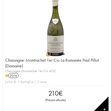
Chassagne-Montrachet 1er Cru La Romanée Paul Pillot
(Domaine)
Chassagne-Montrachet 1er Cru AOC
2016
Lotto di 1 bottiglia | 2 aste
210
€
(
Prezzo attuale
)
✕