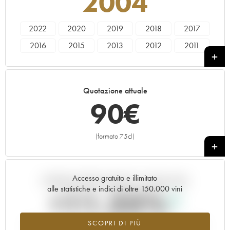
2004
2022
2020
2019
2018
2017
2016
2015
2013
2012
2011
2010
2009
2008
2007
2006
2005
2004
1995
1990
1985
Quotazione attuale
90
€
(formato 75cl)
+
Accesso gratuito e illimitato
Andamento della quotazione in tempo reale
alle statistiche e indici di oltre 150.000 vini
+11.25%
SCOPRI DI PIÙ
Valore in aumento per l'annata 2004 nel 2026 rispetto al 2025