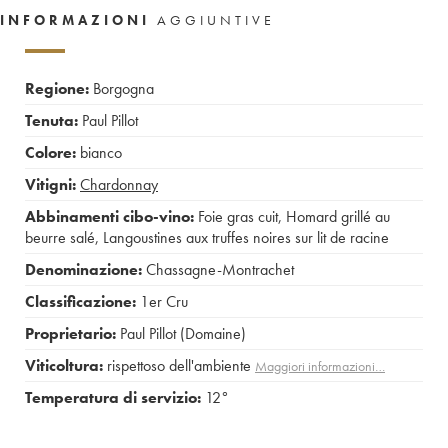
INFORMAZIONI
AGGIUNTIVE
Regione:
Borgogna
Tenuta:
Paul Pillot
Colore:
bianco
Vitigni:
Chardonnay
Abbinamenti cibo-vino:
Foie gras cuit
,
Homard grillé au
beurre salé
,
Langoustines aux truffes noires sur lit de racine
Denominazione:
Chassagne-Montrachet
Classificazione:
1er Cru
Proprietario:
Paul Pillot (Domaine)
Viticoltura:
rispettoso dell'ambiente
Maggiori informazioni…
Temperatura di servizio:
12°