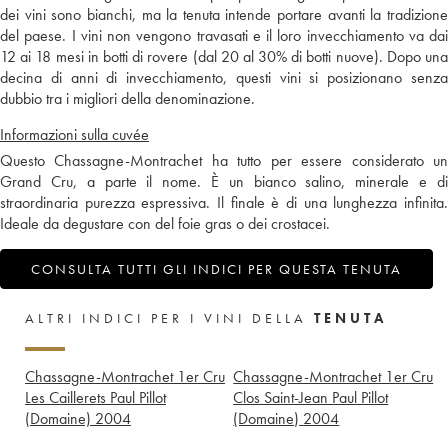
dei vini sono bianchi, ma la tenuta intende portare avanti la tradizione
del paese. I vini non vengono travasati e il loro invecchiamento va dai
12 ai 18 mesi in botti di rovere (dal 20 al 30% di botti nuove). Dopo una
decina di anni di invecchiamento, questi vini si posizionano senza
dubbio tra i migliori della denominazione.
Informazioni sulla cuvée
Questo Chassagne-Montrachet ha tutto per essere considerato un
Grand Cru, a parte il nome. È un bianco salino, minerale e di
straordinaria purezza espressiva. Il finale è di una lunghezza infinita.
Ideale da degustare con del foie gras o dei crostacei.
CONSULTA TUTTI GLI INDICI PER QUESTA TENUTA
ALTRI INDICI PER I VINI DELLA
TENUTA
Chassagne-Montrachet 1er Cru
Chassagne-Montrachet 1er Cru
Les Caillerets Paul Pillot
Clos Saint-Jean Paul Pillot
(Domaine)
2004
(Domaine)
2004