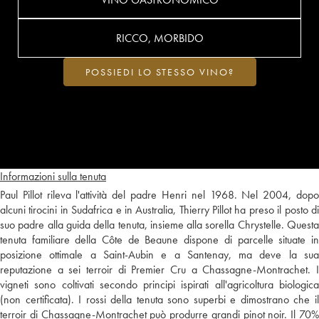
RICCO, MORBIDO
POSSIEDI LO STESSO VINO?
Informazioni sulla tenuta
Paul Pillot rileva l'attività del padre Henri nel 1968. Nel 2004, dopo
alcuni tirocini in Sudafrica e in Australia, Thierry Pillot ha preso il posto di
suo padre alla guida della tenuta, insieme alla sorella Chrystelle. Questa
tenuta familiare della Côte de Beaune dispone di parcelle situate in
posizione ottimale a Saint-Aubin e a Santenay, ma deve la sua
reputazione a sei terroir di Premier Cru a Chassagne-Montrachet. I
vigneti sono coltivati secondo principi ispirati all'agricoltura biologica
(non certificata). I rossi della tenuta sono superbi e dimostrano che il
terroir di Chassagne-Montrachet può produrre grandi pinot noir. Il 70%