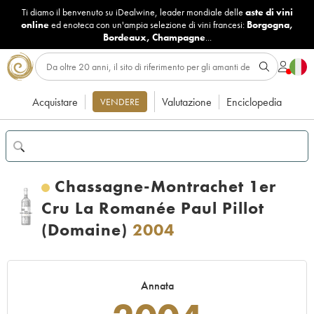
Ti diamo il benvenuto su iDealwine, leader mondiale delle
aste di vini
online
ed enoteca con un'ampia selezione di vini francesi:
Borgogna
,
Bordeaux
,
Champagne
...
Acquistare
Valutazione
Enciclopedia
VENDERE
Chassagne-Montrachet 1er
Cru La Romanée Paul Pillot
(Domaine)
2004
Annata