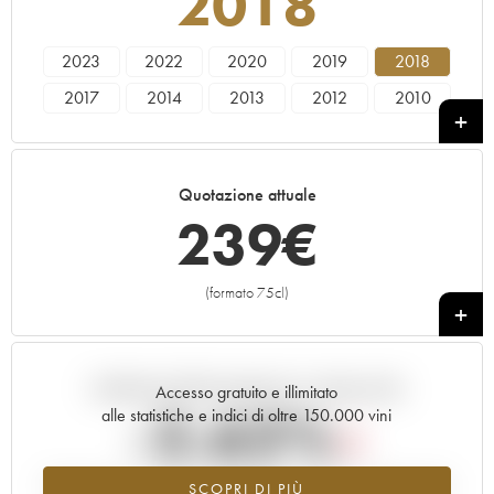
2018
2023
2022
2020
2019
2018
2017
2014
2013
2012
2010
2008
2005
2004
2002
1992
1984
Quotazione attuale
239
€
(formato 75cl)
+
Andamento della quotazione in tempo reale
Accesso gratuito e illimitato
-2.62%
alle statistiche e indici di oltre 150.000 vini
Tendenza al ribasso per il valore dell'annata 2018 nel 2026 rispetto
SCOPRI DI PIÙ