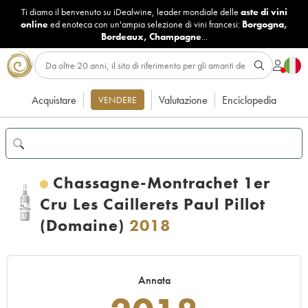
Ti diamo il benvenuto su iDealwine, leader mondiale delle
aste di vini
online
ed enoteca con un'ampia selezione di vini francesi:
Borgogna
,
Bordeaux
,
Champagne
...
Acquistare
Valutazione
Enciclopedia
VENDERE
Chassagne-Montrachet 1er
Cru Les Caillerets Paul Pillot
(Domaine)
2018
Annata