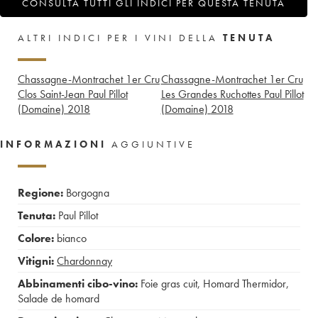
CONSULTA TUTTI GLI INDICI PER QUESTA TENUTA
ALTRI INDICI PER I VINI DELLA
TENUTA
Chassagne-Montrachet 1er Cru
Chassagne-Montrachet 1er Cru
Clos Saint-Jean Paul Pillot
Les Grandes Ruchottes Paul Pillot
(Domaine)
2018
(Domaine)
2018
INFORMAZIONI
AGGIUNTIVE
Regione:
Borgogna
Tenuta:
Paul Pillot
Colore:
bianco
Vitigni:
Chardonnay
Abbinamenti cibo-vino:
Foie gras cuit
,
Homard Thermidor
,
Salade de homard