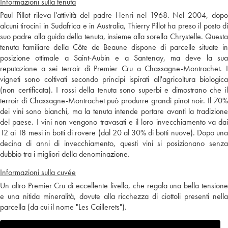
Informazioni sulla tenuta
Paul Pillot rileva l'attività del padre Henri nel 1968. Nel 2004, dopo
alcuni tirocini in Sudafrica e in Australia, Thierry Pillot ha preso il posto di
suo padre alla guida della tenuta, insieme alla sorella Chrystelle. Questa
tenuta familiare della Côte de Beaune dispone di parcelle situate in
posizione ottimale a Saint-Aubin e a Santenay, ma deve la sua
reputazione a sei terroir di Premier Cru a Chassagne-Montrachet. I
vigneti sono coltivati secondo principi ispirati all'agricoltura biologica
(non certificata). I rossi della tenuta sono superbi e dimostrano che il
terroir di Chassagne-Montrachet può produrre grandi pinot noir. Il 70%
dei vini sono bianchi, ma la tenuta intende portare avanti la tradizione
del paese. I vini non vengono travasati e il loro invecchiamento va dai
12 ai 18 mesi in botti di rovere (dal 20 al 30% di botti nuove). Dopo una
decina di anni di invecchiamento, questi vini si posizionano senza
dubbio tra i migliori della denominazione.
Informazioni sulla cuvée
Un altro Premier Cru di eccellente livello, che regala una bella tensione
e una nitida mineralità, dovute alla ricchezza di ciottoli presenti nella
parcella (da cui il nome "Les Caillerets").