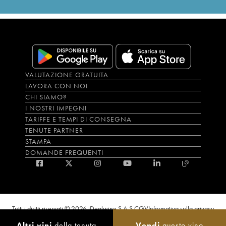
VALUTAZIONE GRATUITA
LAVORA CON NOI
CHI SIAMO?
I NOSTRI IMPEGNI
TARIFFE E TEMPI DI CONSEGNA
TENUTE PARTNER
STAMPA
DOMANDE FREQUENTI
Tutti i diritti riservati © 2026 iDealwine S.A.S.
CGV
Informativa sulla privacy
Bevi con moderazione, l’abuso di alcol è dannoso per la salute. L'utilizzo del
Altri vini
della tenuta
Vendi
questo vino