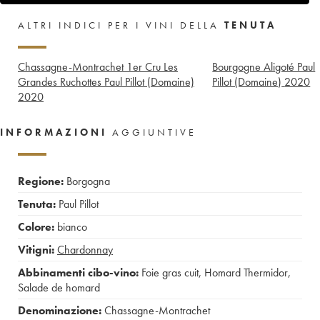
ALTRI INDICI PER I VINI DELLA
TENUTA
Chassagne-Montrachet 1er Cru Les
Bourgogne Aligoté Paul
Grandes Ruchottes Paul Pillot (Domaine)
Pillot (Domaine)
2020
2020
INFORMAZIONI
AGGIUNTIVE
Regione:
Borgogna
Tenuta:
Paul Pillot
Colore:
bianco
Vitigni:
Chardonnay
Abbinamenti cibo-vino:
Foie gras cuit
,
Homard Thermidor
,
Salade de homard
Denominazione:
Chassagne-Montrachet