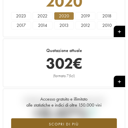
2020
2023
2022
2020
2019
2018
2017
2014
2013
2012
2010
2008
2005
2004
2002
1992
1984
Quotazione attuale
302
€
(formato 75cl)
+
Accesso gratuito e illimitato
Andamento della quotazione in tempo reale
alle statistiche e indici di oltre 150.000 vini
+0.47%
SCOPRI DI PIÙ
Valore in aumento per l'annata 2020 nel 2026 rispetto al 2025