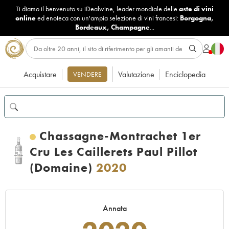
Ti diamo il benvenuto su iDealwine, leader mondiale delle
aste di vini
online
ed enoteca con un'ampia selezione di vini francesi:
Borgogna
,
Bordeaux
,
Champagne
...
Acquistare
Valutazione
Enciclopedia
VENDERE
Chassagne-Montrachet 1er
Cru Les Caillerets Paul Pillot
(Domaine)
2020
Annata