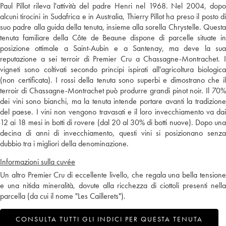
Paul Pillot rileva l'attività del padre Henri nel 1968. Nel 2004, dopo
alcuni tirocini in Sudafrica e in Australia, Thierry Pillot ha preso il posto di
suo padre alla guida della tenuta, insieme alla sorella Chrystelle. Questa
tenuta familiare della Côte de Beaune dispone di parcelle situate in
posizione ottimale a Saint-Aubin e a Santenay, ma deve la sua
reputazione a sei terroir di Premier Cru a Chassagne-Montrachet. I
vigneti sono coltivati secondo principi ispirati all'agricoltura biologica
(non certificata). I rossi della tenuta sono superbi e dimostrano che il
terroir di Chassagne-Montrachet può produrre grandi pinot noir. Il 70%
dei vini sono bianchi, ma la tenuta intende portare avanti la tradizione
del paese. I vini non vengono travasati e il loro invecchiamento va dai
12 ai 18 mesi in botti di rovere (dal 20 al 30% di botti nuove). Dopo una
decina di anni di invecchiamento, questi vini si posizionano senza
dubbio tra i migliori della denominazione.
Informazioni sulla cuvée
Un altro Premier Cru di eccellente livello, che regala una bella tensione
e una nitida mineralità, dovute alla ricchezza di ciottoli presenti nella
parcella (da cui il nome "Les Caillerets").
CONSULTA TUTTI GLI INDICI PER QUESTA TENUTA