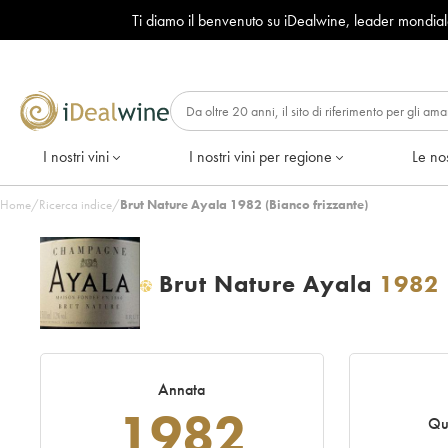
Ti diamo il benvenuto su iDealwine, leader mondia
I nostri vini
I nostri vini per regione
Le nos
Home
/
Ricerca indice
/
Brut Nature Ayala 1982 (Bianco frizzante)
Brut Nature Ayala
1982
H
Annata
1982
Qu