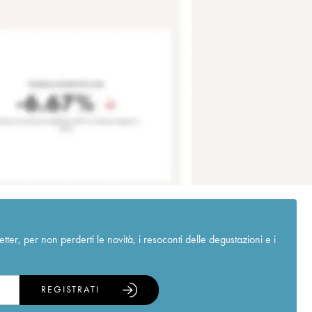
r, per non perderti le novità, i resoconti delle degustazioni e i
REGISTRATI