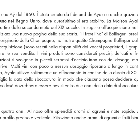
 ad Aÿ dal 1860. È stata creata da Edmond de Ayala e anche grazie al
tutto nel Regno Unito, dove quest'ultimo si era stabilito. La Maison Ayal
artire dalla seconda metà del XIX secolo. In seguito all’acquisizione ne
ato una nuova pagina della sua storia. "Il fratellino" di Bollinger, pres
, originario della Champagne, ha inoltre gestito Champagne Bollinger da
quisizione (sono restati nella disponibilità dei vecchi proprietari, il gru
le sue vendite. I vini prodotti sono considerati precisi, delicati e fre
ioni si svolgono in piccoli serbatoi d’acciaio inox con dei dosaggi mol
rive. Molti vini con poco o nessun dosaggio riposano a lungo in can
zza, Ayala utilizza solitamente un affinamento in cantina della durata di 3
tiglia la data della sboccatura, in modo che ciascuno possa decidere qua
 dosé dovrebbero essere bevuti entro due anni dalla data di sboccatur
 quattro anni. Al naso offre splendidi aromi di agrumi e note sapide. 
rofilo preciso e verticale. Ritroviamo anche aromi di agrumi e frutti bia