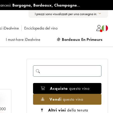
rancesi:
Borgogna
,
Bordeaux
,
Champagne
...
I prezzi sono visualizzati per una consegna in:
ici iDealwine
Enciclopedia del vino
I must-have iDealwine
🍇
Bordeaux En Primeurs
Acquista
questo vino
Vendi
questo vino
n
.000
Altri vini
della tenuta