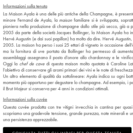
Informazioni sulla tenuta
La Maison Ayala è una delle più antiche della Champagne, è presente
minore Fernand de Ayala, la
maison
familiare si è sviluppata, soprat
pioniera nella produzione di champagne dallo stile più secco, già a p
2005 da parte della società Jacques Bollinger, la Maison Ayala ha inizi
Hervé Augustin (e dai suoi papillon) ha molto da dire. Hervé Augustin
2005. La maison ha perso i suoi 25 ettari di vigneto in occasione dell’ac
ma la fornitura di uve portata da Bollinger ha permesso di aumentare 
assemblaggi assegnano il posto d’onore allo chardonnay e le vinificaz
Oggi la
chef de cave
di questa maison molto quotata è Caroline Lat
l’obiettivo di conservare gli aromi primari dei vini e le note di fresche
Un altro elemento di qualità da sottolineare: Ayala indica su ogni bot
momento più opportuno per degustare lo champagne. Ad esempio, i pas
il Brut Majeur si conserva per 4 anni in condizioni ottimali.
Informazioni sulla cuvée
Questa cuvée prodotta con tre vitigni invecchia in cantina per quasi
scopriamo una gradevole tensione, grande purezza, note minerali e un p
una persistenza apprezzabile.
CONSULTA TUTTI GLI INDICI PER QUESTA TENUTA