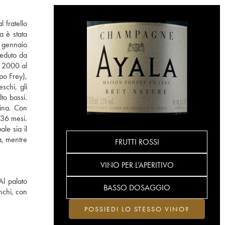
 fratello
a è stata
l gennaio
ieduto da
l 2000 al
ppo Frey),
schi, gli
to bassi.
tina. Con
0-36 mesi.
le sia il
a, mentre
FRUTTI ROSSI
VINO PER L’APERITIVO
Al palato
BASSO DOSAGGIO
nchi, con
POSSIEDI LO STESSO VINO?