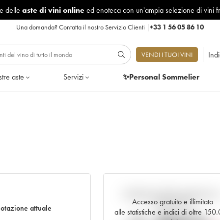
le delle
aste di vini online
ed enoteca con un'ampia selezione di vini f
Una domanda?
Contatta il nostro Servizio Clienti
|
+33 1 56 05 86 10
Ind
VENDI I TUOI VINI
tre aste
Servizi
✨Personal Sommelier
Andamento della quotazione i
Accesso gratuito e illimitato
tempo reale
otazione attuale
alle statistiche e indici di oltre 150