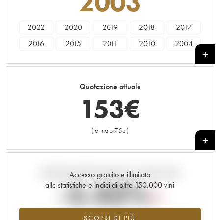
2003
2022
2020
2019
2018
2017
2016
2015
2011
2010
2004
2003
Quotazione attuale
153
€
(formato 75cl)
+
Andamento della quotazione in tempo reale
Accesso gratuito e illimitato
-5.43%
alle statistiche e indici di oltre 150.000 vini
Tendenza al ribasso per il valore dell'annata 2003 nel 2026
SCOPRI DI PIÙ