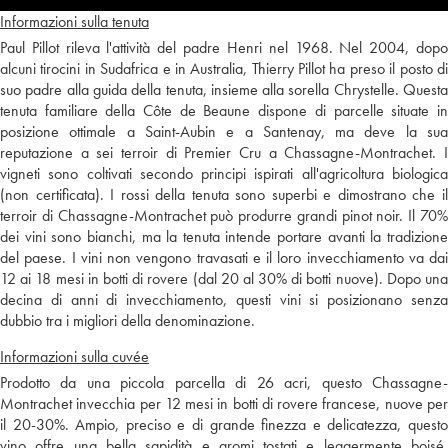
Informazioni sulla tenuta
Paul Pillot rileva l'attività del padre Henri nel 1968. Nel 2004, dopo
alcuni tirocini in Sudafrica e in Australia, Thierry Pillot ha preso il posto di
suo padre alla guida della tenuta, insieme alla sorella Chrystelle. Questa
tenuta familiare della Côte de Beaune dispone di parcelle situate in
posizione ottimale a Saint-Aubin e a Santenay, ma deve la sua
reputazione a sei terroir di Premier Cru a Chassagne-Montrachet. I
vigneti sono coltivati secondo principi ispirati all'agricoltura biologica
(non certificata). I rossi della tenuta sono superbi e dimostrano che il
terroir di Chassagne-Montrachet può produrre grandi pinot noir. Il 70%
dei vini sono bianchi, ma la tenuta intende portare avanti la tradizione
del paese. I vini non vengono travasati e il loro invecchiamento va dai
12 ai 18 mesi in botti di rovere (dal 20 al 30% di botti nuove). Dopo una
decina di anni di invecchiamento, questi vini si posizionano senza
dubbio tra i migliori della denominazione.
Informazioni sulla cuvée
Prodotto da una piccola parcella di 26 acri, questo Chassagne-
Montrachet invecchia per 12 mesi in botti di rovere francese, nuove per
il 20-30%. Ampio, preciso e di grande finezza e delicatezza, questo
vino offre una bella sapidità e aromi tostati e leggermente boisé.