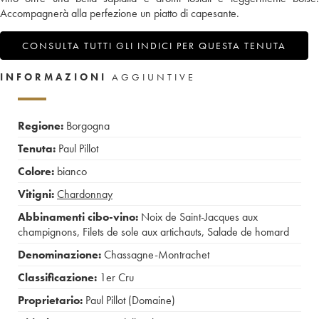
Accompagnerà alla perfezione un piatto di capesante.
CONSULTA TUTTI GLI INDICI PER QUESTA TENUTA
INFORMAZIONI
AGGIUNTIVE
Regione:
Borgogna
Tenuta:
Paul Pillot
Colore:
bianco
Vitigni:
Chardonnay
Abbinamenti cibo-vino:
Noix de Saint-Jacques aux
champignons
,
Filets de sole aux artichauts
,
Salade de homard
Denominazione:
Chassagne-Montrachet
Classificazione:
1er Cru
Proprietario:
Paul Pillot (Domaine)