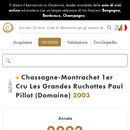
Ti diamo il benvenuto su iDealwine, leader mondiale delle
aste di vini
online
ed enoteca con un'ampia selezione di vini francesi:
Borgogna
,
Bordeaux
,
Champagne
...
Acquistare
Valutazione
Enciclopedia
VENDERE
Chassagne-Montrachet 1er
Cru Les Grandes Ruchottes Paul
Pillot (Domaine)
2003
Annata