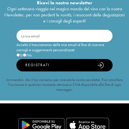
Ricevi la nostra newsletter
Ogni settimana viaggia nel magico mondo del vino con la nostra
Newsletter, per non perderti le novità, i resoconti delle degustazioni
e i consigli degli esperti!
Accetto il tracciamento delle mie email al fine di ricevere
consigli e suggerimenti personalizzati
Sì
No
REGISTRATI
Iscrivendoti, dai il tuo consenso per ricevere le nostre newsletter. Puoi annullare
l’iscrizione in qualsiasi momento attraverso il link disponibile alla fine di ogni
messaggio.