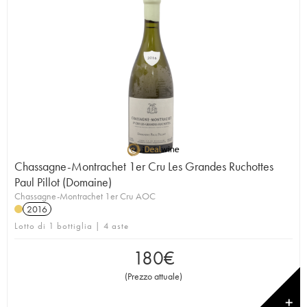
Chassagne-Montrachet 1er Cru Les Grandes Ruchottes
Paul Pillot (Domaine)
Chassagne-Montrachet 1er Cru AOC
2016
Lotto di 1 bottiglia | 4 aste
180
€
(
Prezzo attuale
)
✕