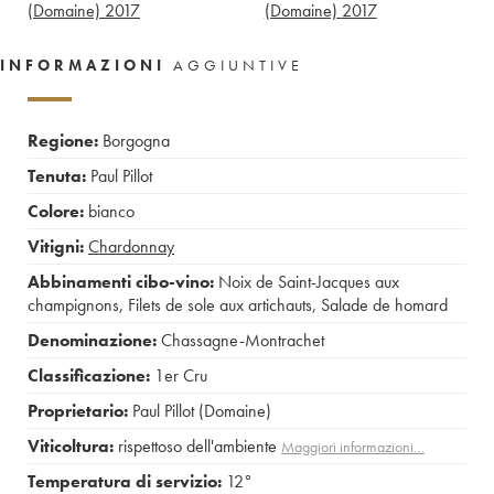
(Domaine)
2017
(Domaine)
2017
INFORMAZIONI
AGGIUNTIVE
Regione:
Borgogna
Tenuta:
Paul Pillot
Colore:
bianco
Vitigni:
Chardonnay
Abbinamenti cibo-vino:
Noix de Saint-Jacques aux
champignons
,
Filets de sole aux artichauts
,
Salade de homard
Denominazione:
Chassagne-Montrachet
Classificazione:
1er Cru
Proprietario:
Paul Pillot (Domaine)
Viticoltura:
rispettoso dell'ambiente
Maggiori informazioni…
Temperatura di servizio:
12°