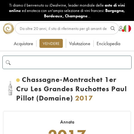
Ti diamo il benvenuto su iDealwine, leader mondiale delle
aste di vini
online
ed enoteca con un'ampia selezione di vini francesi:
Borgogna
,
Bordeaux
,
Champagne
...
Acquistare
Valutazione
Enciclopedia
VENDERE
Chassagne-Montrachet 1er
Cru Les Grandes Ruchottes Paul
Pillot (Domaine)
2017
Annata