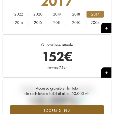
2017
2022
2020
2019
2018
2017
2016
2015
2011
2010
2004
2003
Quotazione attuale
152
€
(formato 75cl)
+
Accesso gratuito e illimitato
Andamento della quotazione in tempo reale
alle statistiche e indici di oltre 150.000 vini
+3.09%
SCOPRI DI PIÙ
Valore in aumento per l'annata 2017 nel 2026 rispetto al 2025