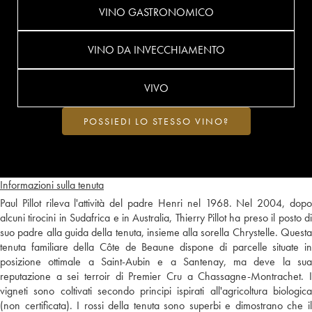
VINO GASTRONOMICO
VINO DA INVECCHIAMENTO
VIVO
POSSIEDI LO STESSO VINO?
Informazioni sulla tenuta
Paul Pillot rileva l'attività del padre Henri nel 1968. Nel 2004, dopo
alcuni tirocini in Sudafrica e in Australia, Thierry Pillot ha preso il posto di
suo padre alla guida della tenuta, insieme alla sorella Chrystelle. Questa
tenuta familiare della Côte de Beaune dispone di parcelle situate in
posizione ottimale a Saint-Aubin e a Santenay, ma deve la sua
reputazione a sei terroir di Premier Cru a Chassagne-Montrachet. I
vigneti sono coltivati secondo principi ispirati all'agricoltura biologica
(non certificata). I rossi della tenuta sono superbi e dimostrano che il