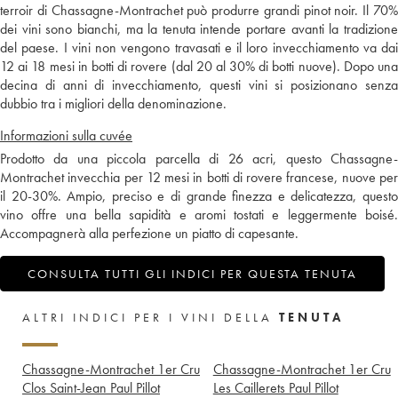
terroir di Chassagne-Montrachet può produrre grandi pinot noir. Il 70%
dei vini sono bianchi, ma la tenuta intende portare avanti la tradizione
del paese. I vini non vengono travasati e il loro invecchiamento va dai
12 ai 18 mesi in botti di rovere (dal 20 al 30% di botti nuove). Dopo una
decina di anni di invecchiamento, questi vini si posizionano senza
dubbio tra i migliori della denominazione.
Informazioni sulla cuvée
Prodotto da una piccola parcella di 26 acri, questo Chassagne-
Montrachet invecchia per 12 mesi in botti di rovere francese, nuove per
il 20-30%. Ampio, preciso e di grande finezza e delicatezza, questo
vino offre una bella sapidità e aromi tostati e leggermente boisé.
Accompagnerà alla perfezione un piatto di capesante.
CONSULTA TUTTI GLI INDICI PER QUESTA TENUTA
ALTRI INDICI PER I VINI DELLA
TENUTA
Chassagne-Montrachet 1er Cru
Chassagne-Montrachet 1er Cru
Clos Saint-Jean Paul Pillot
Les Caillerets Paul Pillot