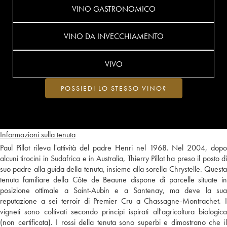
VINO GASTRONOMICO
VINO DA INVECCHIAMENTO
VIVO
POSSIEDI LO STESSO VINO?
Informazioni sulla tenuta
Paul Pillot rileva l'attività del padre Henri nel 1968. Nel 2004, dopo
alcuni tirocini in Sudafrica e in Australia, Thierry Pillot ha preso il posto di
suo padre alla guida della tenuta, insieme alla sorella Chrystelle. Questa
tenuta familiare della Côte de Beaune dispone di parcelle situate in
posizione ottimale a Saint-Aubin e a Santenay, ma deve la sua
reputazione a sei terroir di Premier Cru a Chassagne-Montrachet. I
vigneti sono coltivati secondo principi ispirati all'agricoltura biologica
(non certificata). I rossi della tenuta sono superbi e dimostrano che il