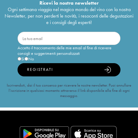
Ricevi la nostra newsletter
Ogni settimana viaggia nel magico mondo del vino con la nostra
Newsletter, per non perderti le novità, i resoconti delle degustazioni
e i consigli degli esperti!
Accetto il tracciamento delle mie email al fine di ricevere
consigli e suggerimenti personalizzati
Sì
No
REGISTRATI
Iscrivendoti, dai il tuo consenso per ricevere le nostre newsletter. Puoi annullare
l’iscrizione in qualsiasi momento attraverso il link disponibile alla fine di ogni
messaggio.