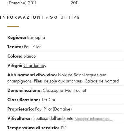
(Domaine)
2011
2011
INFORMAZIONI
AGGIUNTIVE
Regione:
Borgogna
Tenuta:
Paul Pillot
Colore:
bianco
Vitigni:
Chardonnay
Abbinamenti cibo-vino:
Noix de Saint-Jacques aux
champignons
,
Filets de sole aux artichauts
,
Salade de homard
Denominazione:
Chassagne-Montrachet
Classificazione:
1er Cru
Proprietario:
Paul Pillot (Domaine)
Viticoltura:
rispettoso dell'ambiente
Maggiori informazioni…
Temperatura di servizio:
12°