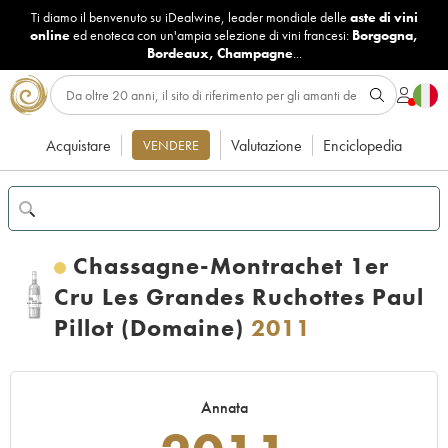
Ti diamo il benvenuto su iDealwine, leader mondiale delle
aste di vini
online
ed enoteca con un'ampia selezione di vini francesi:
Borgogna
,
Bordeaux
,
Champagne
...
Acquistare
Valutazione
Enciclopedia
VENDERE
Chassagne-Montrachet 1er
Cru Les Grandes Ruchottes Paul
Pillot (Domaine)
2011
Annata