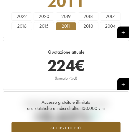
2011
2022
2020
2019
2018
2017
2016
2015
2011
2010
2004
2003
Quotazione attuale
224
€
(formato 75cl)
+
Accesso gratuito e illimitato
Andamento della quotazione in tempo reale
alle statistiche e indici di oltre 150.000 vini
+0.65%
SCOPRI DI PIÙ
Valore in aumento per l'annata 2011 nel 2026 rispetto al 2025