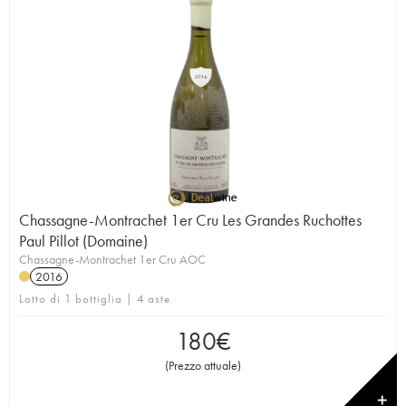
Chassagne-Montrachet 1er Cru Les Grandes Ruchottes
Paul Pillot (Domaine)
Chassagne-Montrachet 1er Cru AOC
2016
Lotto di 1 bottiglia | 4 aste
180
€
(
Prezzo attuale
)
✕