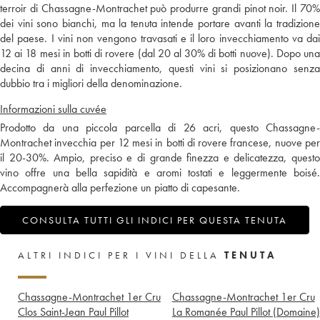
terroir di Chassagne-Montrachet può produrre grandi pinot noir. Il 70%
dei vini sono bianchi, ma la tenuta intende portare avanti la tradizione
del paese. I vini non vengono travasati e il loro invecchiamento va dai
12 ai 18 mesi in botti di rovere (dal 20 al 30% di botti nuove). Dopo una
decina di anni di invecchiamento, questi vini si posizionano senza
dubbio tra i migliori della denominazione.
Informazioni sulla cuvée
Prodotto da una piccola parcella di 26 acri, questo Chassagne-
Montrachet invecchia per 12 mesi in botti di rovere francese, nuove per
il 20-30%. Ampio, preciso e di grande finezza e delicatezza, questo
vino offre una bella sapidità e aromi tostati e leggermente boisé.
Accompagnerà alla perfezione un piatto di capesante.
CONSULTA TUTTI GLI INDICI PER QUESTA TENUTA
ALTRI INDICI PER I VINI DELLA
TENUTA
Chassagne-Montrachet 1er Cru
Chassagne-Montrachet 1er Cru
Clos Saint-Jean Paul Pillot
La Romanée Paul Pillot (Domaine)