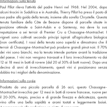
Informazioni sulla tenuta
Paul Pillot rileva l'attività del padre Henri nel 1968. Nel 2004, dopo
alcuni tirocini in Sudafrica e in Australia, Thierry Pillot ha preso il posto di
suo padre alla guida della tenuta, insieme alla sorella Chrystelle. Questa
tenuta familiare della Côte de Beaune dispone di parcelle situate in
posizione ottimale a Saint-Aubin e a Santenay, ma deve la sua
reputazione a sei terroir di Premier Cru a Chassagne-Montrachet. I
vigneti sono coltivati secondo principi ispirati all'agricoltura biologica
(non certificata). I rossi della tenuta sono superbi e dimostrano che il
terroir di Chassagne-Montrachet può produrre grandi pinot noir. Il 70%
dei vini sono bianchi, ma la tenuta intende portare avanti la tradizione
del paese. I vini non vengono travasati e il loro invecchiamento va dai
12 ai 18 mesi in botti di rovere (dal 20 al 30% di botti nuove). Dopo una
decina di anni di invecchiamento, questi vini si posizionano senza
dubbio tra i migliori della denominazione.
Informazioni sulla cuvée
Prodotto da una piccola parcella di 26 acri, questo Chassagne-
Montrachet invecchia per 12 mesi in botti di rovere francese, nuove per
il 20-30%. Ampio, preciso e di grande finezza e delicatezza, questo
vino offre una bella sapidità e aromi tostati e leggermente boisé.