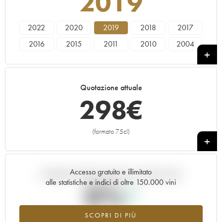
2019
2022
2020
2019
2018
2017
2016
2015
2011
2010
2004
2003
Quotazione attuale
298
€
(formato 75cl)
+
Accesso gratuito e illimitato
Andamento della quotazione in tempo reale
alle statistiche e indici di oltre 150.000 vini
0%
SCOPRI DI PIÙ
Valore in aumento per l'annata 2019 nel 2026 rispetto al 2025