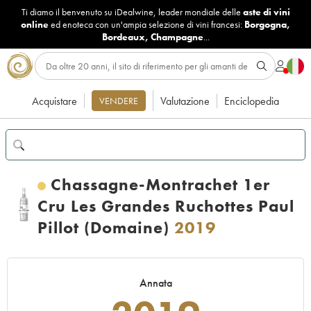
Ti diamo il benvenuto su iDealwine, leader mondiale delle
aste di vini
online
ed enoteca con un'ampia selezione di vini francesi:
Borgogna
,
Bordeaux
,
Champagne
...
Acquistare
Valutazione
Enciclopedia
VENDERE
Chassagne-Montrachet 1er
Cru Les Grandes Ruchottes Paul
Pillot (Domaine)
2019
Annata