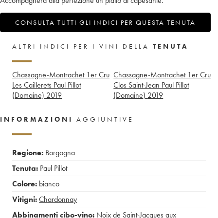
Accompagnerà alla perfezione un piatto di capesante.
CONSULTA TUTTI GLI INDICI PER QUESTA TENUTA
ALTRI INDICI PER I VINI DELLA
TENUTA
Chassagne-Montrachet 1er Cru
Chassagne-Montrachet 1er Cru
Les Caillerets Paul Pillot
Clos Saint-Jean Paul Pillot
(Domaine)
2019
(Domaine)
2019
INFORMAZIONI
AGGIUNTIVE
Regione:
Borgogna
Tenuta:
Paul Pillot
Colore:
bianco
Vitigni:
Chardonnay
Abbinamenti cibo-vino:
Noix de Saint-Jacques aux