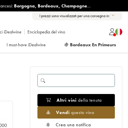
rancesi:
Borgogna
,
Bordeaux
,
Champagne
...
I prezzi sono visualizzati per una consegna in:
ici iDealwine
Enciclopedia del vino
I must-have iDealwine
🍇
Bordeaux En Primeurs
Altri vini
della tenuta
Vendi
questo vino
Crea una notifica
0.000
n