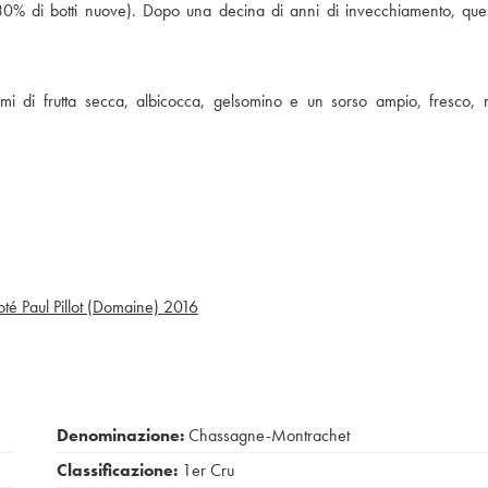
0% di botti nuove). Dopo una decina di anni di invecchiamento, quest
 di frutta secca, albicocca, gelsomino e un sorso ampio, fresco, m
té Paul Pillot (Domaine)
2016
Denominazione:
Chassagne-Montrachet
Classificazione:
1er Cru