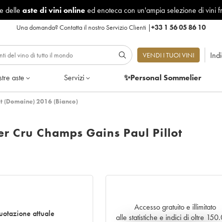
le delle
aste di vini online
ed enoteca con un'ampia selezione di vini f
Una domanda?
Contatta il nostro Servizio Clienti
|
+33 1 56 05 86 10
Ind
VENDI I TUOI VINI
tre aste
Servizi
✨Personal Sommelier
t (Domaine) 2016 (Bianco)
r Cru Champs Gains Paul Pillot
Accesso gratuito e illimitato
otazione attuale
alle statistiche e indici di oltre 15
Andamento della quotazione i