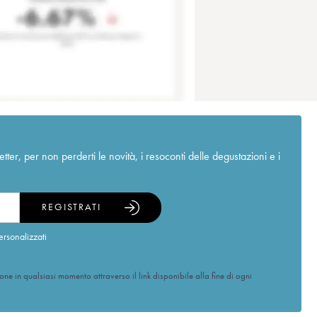
r, per non perderti le novità, i resoconti delle degustazioni e i
REGISTRATI
ersonalizzati
ione in qualsiasi momento attraverso il link disponibile alla fine di ogni