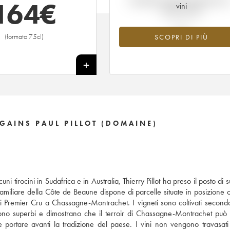
164
€
vini
tempo reale
(formato 75cl)
SCOPRI DI PIÙ
+
AINS PAUL PILLOT (DOMAINE)
ni tirocini in Sudafrica e in Australia, Thierry Pillot ha preso il posto di
 familiare della Côte de Beaune dispone di parcelle situate in posizione o
i Premier Cru a Chassagne-Montrachet. I vigneti sono coltivati secondo
nuta sono superbi e dimostrano che il terroir di Chassagne-Montrachet può
e portare avanti la tradizione del paese. I vini non vengono travasati 