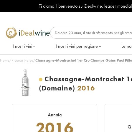
Ti diamo il benvenuto su iDealwine, leader mondia
I nostri vini
I nostri vini per regione
Le nos
Home
/
Ricerca indice
/
Chassagne-Montrachet 1er Cru Champs Gains Paul Pillo
Chassagne-Montrachet 1e
(Domaine)
2016
Annata
2016
Qu