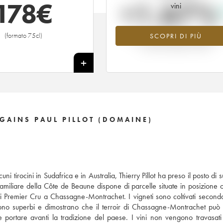
178
€
+1.67%
vini
(formato 75cl)
SCOPRI DI PIÙ
Valore in aumento per l'annata 201
nel 2026 rispetto al 2025
+
AINS PAUL PILLOT (DOMAINE)
ni tirocini in Sudafrica e in Australia, Thierry Pillot ha preso il posto di
 familiare della Côte de Beaune dispone di parcelle situate in posizione o
i Premier Cru a Chassagne-Montrachet. I vigneti sono coltivati secondo
nuta sono superbi e dimostrano che il terroir di Chassagne-Montrachet può
e portare avanti la tradizione del paese. I vini non vengono travasati 