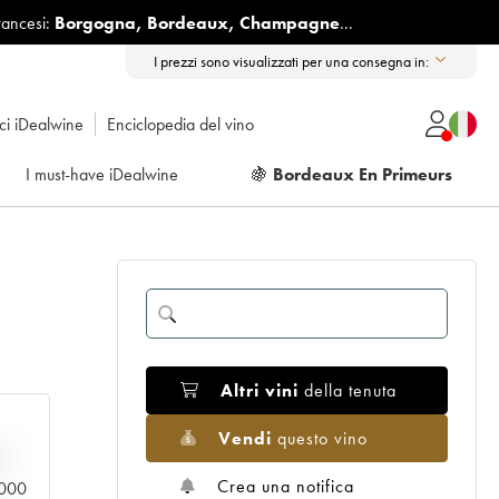
rancesi:
Borgogna
,
Bordeaux
,
Champagne
...
I prezzi sono visualizzati per una consegna in:
ici iDealwine
Enciclopedia del vino
I must-have iDealwine
🍇
Bordeaux En Primeurs
Altri vini
della tenuta
Vendi
questo vino
n
Crea una notifica
0.000