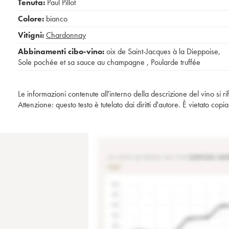
Tenuta:
Paul Pillot
Colore:
bianco
Vitigni:
Chardonnay
Abbinamenti cibo-vino:
oix de Saint-Jacques à la Dieppoise
,
Sole pochée et sa sauce au champagne
,
Poularde truffée
Le informazioni contenute all'interno della descrizione del vino si r
Attenzione: questo testo è tutelato dai diritti d'autore. È vietato co