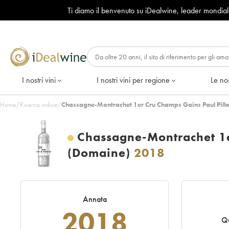
Ti diamo il benvenuto su iDealwine, leader mondia
I nostri vini
I nostri vini per regione
Le nos
Home
/
Ricerca indice
/
Chassagne-Montrachet 1er Cru Champs Gains Paul Pillo
Chassagne-Montrachet 1e
(Domaine)
2018
Annata
2018
Qu