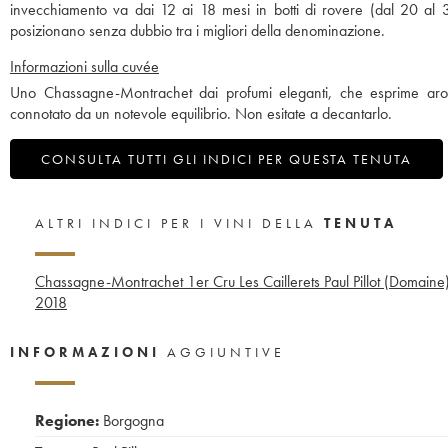
invecchiamento va dai 12 ai 18 mesi in botti di rovere (dal 20 al 3
posizionano senza dubbio tra i migliori della denominazione.
Informazioni sulla cuvée
Uno Chassagne-Montrachet dai profumi eleganti, che esprime aromi
connotato da un notevole equilibrio. Non esitate a decantarlo.
CONSULTA TUTTI GLI INDICI PER QUESTA TENUTA
ALTRI INDICI PER I VINI DELLA
TENUTA
Chassagne-Montrachet 1er Cru Les Caillerets Paul Pillot (Domaine
2018
INFORMAZIONI
AGGIUNTIVE
Regione:
Borgogna