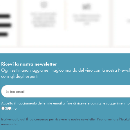
Ricevi la nostra newsletter
Ogni settimana viaggia nel magico mondo del vino con la nostra Newslette
consigli degli esperti!
Accetto il tracciamento delle mie email al fine di ricevere consigli e suggerimenti p
Sì
No
Iscrivendoti, dai il tuo consenso per ricevere le nostre newsletter. Puoi annullare l’iscriz
messaggio.