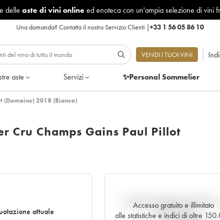
le delle
aste di vini online
ed enoteca con un'ampia selezione di vini f
Una domanda?
Contatta il nostro Servizio Clienti
|
+33 1 56 05 86 10
Ind
VENDI I TUOI VINI
tre aste
Servizi
✨Personal Sommelier
t (Domaine) 2018 (Bianco)
r Cru Champs Gains Paul Pillot
Andamento della quotazione i
Accesso gratuito e illimitato
otazione attuale
tempo reale
alle statistiche e indici di oltre 15