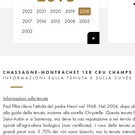
2022
2021
2020
2019
2018
2017
2016
2015
2008
2005
2002
CHASSAGNE-MONTRACHET 1ER CRU CHAMPS G
INFORMAZIONI SULLA TENUTA E SULLA CUVÉE
Informazioni sulla tenuta
Paul Pillot rileva l'attività del padre Henri nel 1968. Nel 2004, dopo alcu
alla guida della tenuta, insieme alla sorella Chrystelle. Questa tenuta
Saint-Aubin e a Santenay, ma deve la sua reputazione a sei terroir d
ispirati all'agricoltura biologica (non certificata). I rossi della te
grandi pinot noir. Il 70% dei vini sono bianchi, ma la tenuta intend