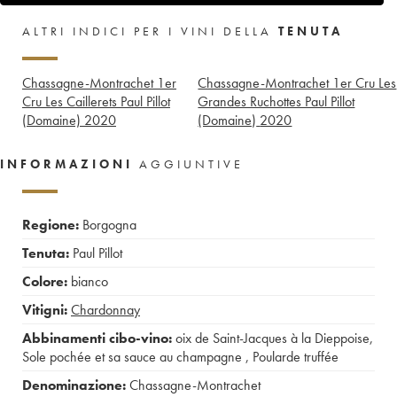
ALTRI INDICI PER I VINI DELLA
TENUTA
Chassagne-Montrachet 1er
Chassagne-Montrachet 1er Cru Les
Cru Les Caillerets Paul Pillot
Grandes Ruchottes Paul Pillot
(Domaine)
2020
(Domaine)
2020
INFORMAZIONI
AGGIUNTIVE
Regione:
Borgogna
Tenuta:
Paul Pillot
Colore:
bianco
Vitigni:
Chardonnay
Abbinamenti cibo-vino:
oix de Saint-Jacques à la Dieppoise
,
Sole pochée et sa sauce au champagne
,
Poularde truffée
Denominazione:
Chassagne-Montrachet