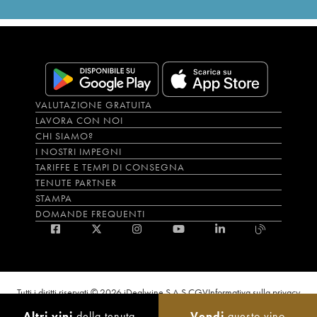
VALUTAZIONE GRATUITA
LAVORA CON NOI
CHI SIAMO?
I NOSTRI IMPEGNI
TARIFFE E TEMPI DI CONSEGNA
TENUTE PARTNER
STAMPA
DOMANDE FREQUENTI
Tutti i diritti riservati © 2026 iDealwine S.A.S.
CGV
Informativa sulla privacy
Bevi con moderazione, l’abuso di alcol è dannoso per la salute. L'utilizzo del
Altri vini
della tenuta
Vendi
questo vino