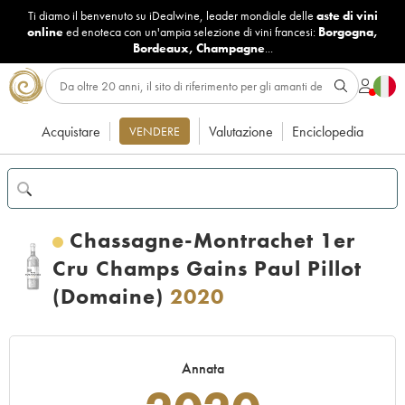
Ti diamo il benvenuto su iDealwine, leader mondiale delle
aste di vini
online
ed enoteca con un'ampia selezione di vini francesi:
Borgogna
,
Bordeaux
,
Champagne
...
Acquistare
Valutazione
Enciclopedia
VENDERE
Chassagne-Montrachet 1er
Cru Champs Gains Paul Pillot
(Domaine)
2020
Annata