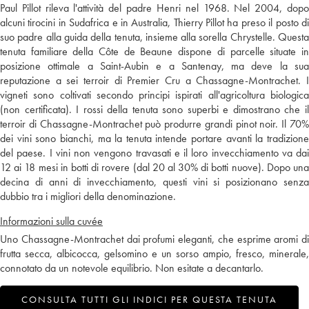
Paul Pillot rileva l'attività del padre Henri nel 1968. Nel 2004, dopo
alcuni tirocini in Sudafrica e in Australia, Thierry Pillot ha preso il posto di
suo padre alla guida della tenuta, insieme alla sorella Chrystelle. Questa
tenuta familiare della Côte de Beaune dispone di parcelle situate in
posizione ottimale a Saint-Aubin e a Santenay, ma deve la sua
reputazione a sei terroir di Premier Cru a Chassagne-Montrachet. I
vigneti sono coltivati secondo principi ispirati all'agricoltura biologica
(non certificata). I rossi della tenuta sono superbi e dimostrano che il
terroir di Chassagne-Montrachet può produrre grandi pinot noir. Il 70%
dei vini sono bianchi, ma la tenuta intende portare avanti la tradizione
del paese. I vini non vengono travasati e il loro invecchiamento va dai
12 ai 18 mesi in botti di rovere (dal 20 al 30% di botti nuove). Dopo una
decina di anni di invecchiamento, questi vini si posizionano senza
dubbio tra i migliori della denominazione.
Informazioni sulla cuvée
Uno Chassagne-Montrachet dai profumi eleganti, che esprime aromi di
frutta secca, albicocca, gelsomino e un sorso ampio, fresco, minerale,
connotato da un notevole equilibrio. Non esitate a decantarlo.
CONSULTA TUTTI GLI INDICI PER QUESTA TENUTA