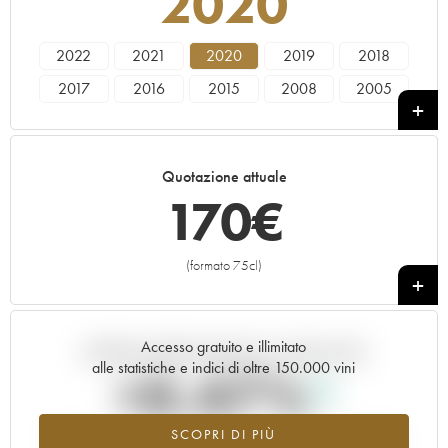
2020
2022
2021
2020
2019
2018
2017
2016
2015
2008
2005
2002
Quotazione attuale
170
€
(formato 75cl)
+
Accesso gratuito e illimitato
Andamento della quotazione in tempo reale
alle statistiche e indici di oltre 150.000 vini
+0.47%
SCOPRI DI PIÙ
Valore in aumento per l'annata 2020 nel 2026 rispetto al 2025