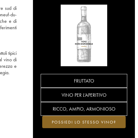
re sud di
uneuf-du-
iche e di
ferimenti
ttoli tipici
l vino di
gerezza e
iegia.
FRUTTATO
VINO PER L’APERITIVO
RICCO, AMPIO, ARMONIOSO
POSSIEDI LO STESSO VINO?