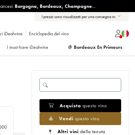
rancesi:
Borgogna
,
Bordeaux
,
Champagne
...
I prezzi sono visualizzati per una consegna in:
ici iDealwine
Enciclopedia del vino
I must-have iDealwine
🍇
Bordeaux En Primeurs
Acquista
questo vino
Vendi
questo vino
.000
n
Altri vini
della tenuta