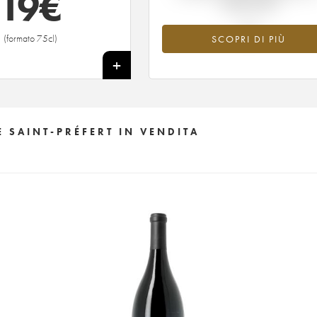
19
€
tempo reale
(formato 75cl)
SCOPRI DI PIÙ
+
 SAINT-PRÉFERT IN VENDITA