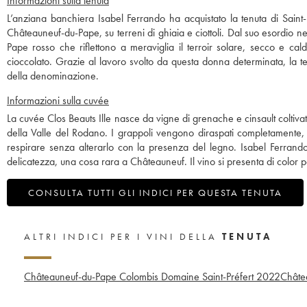
Informazioni sulla tenuta
L’anziana banchiera Isabel Ferrando ha acquistato la tenuta di Saint
Châteauneuf-du-Pape, su terreni di ghiaia e ciottoli. Dal suo esordio n
Pape rosso che riflettono a meraviglia il terroir solare, secco e cal
cioccolato. Grazie al lavoro svolto da questa donna determinata, la ten
della denominazione.
Informazioni sulla cuvée
La cuvée Clos Beauts Ille nasce da vigne di grenache e cinsault coltiv
della Valle del Rodano. I grappoli vengono diraspati completamente, 
respirare senza alterarlo con la presenza del legno. Isabel Ferran
delicatezza, una cosa rara a Châteauneuf. Il vino si presenta di color p
CONSULTA TUTTI GLI INDICI PER QUESTA TENUTA
ALTRI INDICI PER I VINI DELLA
TENUTA
Châteauneuf-du-Pape Colombis Domaine Saint-Préfert
2022
Châte