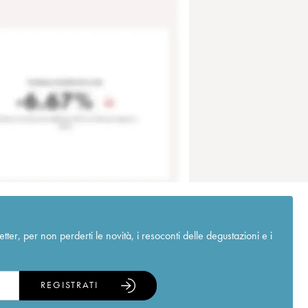
r, per non perderti le novità, i resoconti delle degustazioni e i
REGISTRATI