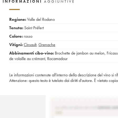
INFORMAZIONI
AGGIUNTIVE
Regione:
Valle del Rodano
Tenuta:
Saint Préfert
Colore:
rosso
Vitigni:
Cinsault
,
Grenache
Abbinamenti cibo-vino:
Brochette de jambon au melon
,
Fricas
de volaille au crémant
,
Rocamadour
Le informazioni contenute all'interno della descrizione del vino si r
Attenzione: questo testo è tutelato dai diritti d'autore. È vietato co