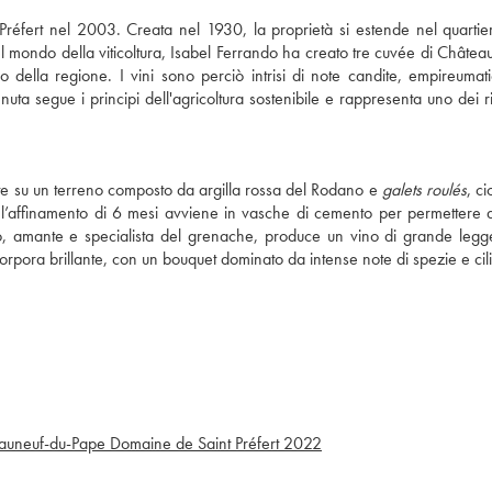
-Préfert nel 2003. Creata nel 1930, la proprietà si estende nel quartie
el mondo della viticoltura, Isabel Ferrando ha creato tre cuvée di Châtea
do della regione. I vini sono perciò intrisi di note candite, empireumat
uta segue i principi dell'agricoltura sostenibile e rappresenta uno dei ri
ate su un terreno composto da argilla rossa del Rodano e
galets roulés
, cio
l’affinamento di 6 mesi avviene in vasche di cemento per permettere a
do, amante e specialista del grenache, produce un vino di grande leg
orpora brillante, con un bouquet dominato da intense note di spezie e cil
auneuf-du-Pape Domaine de Saint Préfert
2022