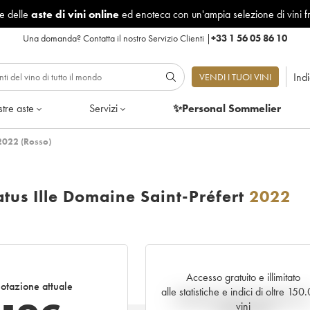
le delle
aste di vini online
ed enoteca con un'ampia selezione di vini f
Una domanda?
Contatta il nostro Servizio Clienti
|
+33 1 56 05 86 10
Ind
VENDI I TUOI VINI
tre aste
Servizi
✨Personal Sommelier
 2022 (Rosso)
tus Ille Domaine Saint-Préfert
2022
Accesso gratuito e illimitato
otazione attuale
alle statistiche e indici di oltre 150
Andamento della quotazione i
vini