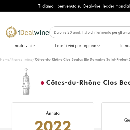
Ti diamo il benvenuto su iDealwine, leader mondia
I nostri vini
I nostri vini per regione
Le nos
Home
/
Ricerca indice
/
Côtes-du-Rhône Clos Beatus Ille Domaine Saint-Préfert
Côtes-du-Rhône Clos Bea
Annata
2022
Qu