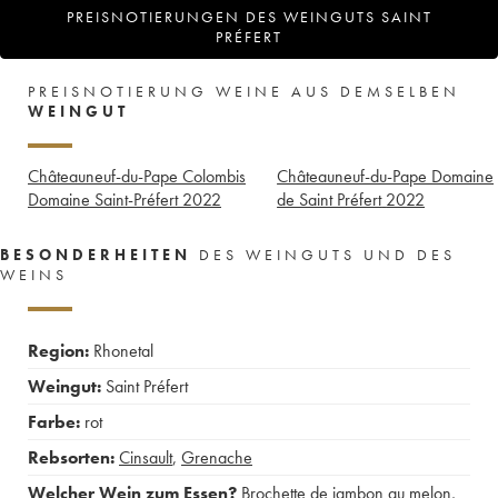
PREISNOTIERUNGEN DES WEINGUTS SAINT
PRÉFERT
PREISNOTIERUNG WEINE AUS DEMSELBEN
WEINGUT
Châteauneuf-du-Pape Colombis
Châteauneuf-du-Pape Domaine
Domaine Saint-Préfert
2022
de Saint Préfert
2022
BESONDERHEITEN
DES WEINGUTS UND DES
WEINS
Region:
Rhonetal
Weingut:
Saint Préfert
Farbe:
rot
Rebsorten:
Cinsault
,
Grenache
Welcher Wein zum Essen?
Brochette de jambon au melon
,