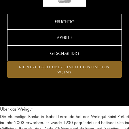
FRUCHTIG
APERITIF
GESCHMEIDIG
SIE VERFÜGEN ÜBER EINEN IDENTISCHEN
WEIN?
Über das Weingut
Die ehemalige Bankerin Isabel Ferrando hat das Weingut Saint-Préfert
im Jahr 2003 erworben. Es wurde 1930 gegründet und befindet sich im
südlichen Bereich des Dorfs Châteauneuf-du-Pape auf Schotter- und