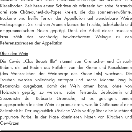
Kieselboden. Seit ihren ersten Schritten als Winzerin hat Isabel Ferrando
drei rote Châteauneuf-du-Papes kreiert, die das sonnenverwöhnte,
trockene und heiße Terroir der Appellation auf wunderbare Weise
widerspiegeln. Sie sind von Aromen kandierter Früchte, Schokolade und
empyreumatischen Noten geprägt. Dank der Arbeit dieser resoluten
Frau zählt das nachhaltig bewirtschaftete Weingut zu den
Referenzadressen der Appellation.
Über den Wein
Die Cuvée „Clos Beauts Ille“ stammt von Grenache- und Cinsault-
Reben, die auf Böden aus Rotlehm von der Rhone und Kieselsteinen
(das Wahrzeichen der Weinberge des Rhone-Tals) wachsen. Die
Trauben werden vollständig entrappt und sechs Monate lang in
Betontanks ausgebaut, damit der Wein atmen kann, ohne von
Holznoten geprägt zu werden. Isabel Ferrando, Liebhaberin und
Spezialistin der Rebsorte Grenache, ist es gelungen, einen
ausgesprochen leichten Wein zu produzieren, was für Châteauneuf eine
Seltenheit ist. Der unglaublich köstliche Wein verfügt über eine leuchtend
purpurrote Farbe, in der Nase dominieren Noten von Kirschen und
Gewürzen.