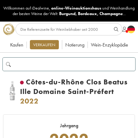
Willkommen auf iDealwine,
online-Weinauktionshaus
und
Weinhandlung
der besten Weine der Welt:
Burgund
,
Bordeaux
,
Champagne
...
Kaufen
Notierung
Wein-Enzyklopädie
VERKAUFEN
Côtes-du-Rhône Clos Beatus
Ille Domaine Saint-Préfert
2022
Jahrgang