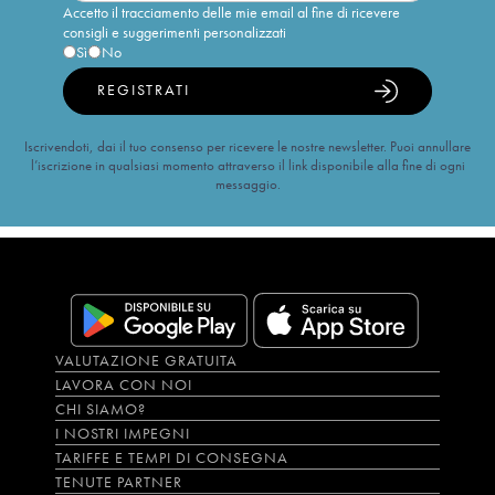
Accetto il tracciamento delle mie email al fine di ricevere
consigli e suggerimenti personalizzati
Sì
No
REGISTRATI
Iscrivendoti, dai il tuo consenso per ricevere le nostre newsletter. Puoi annullare
l’iscrizione in qualsiasi momento attraverso il link disponibile alla fine di ogni
messaggio.
VALUTAZIONE GRATUITA
LAVORA CON NOI
CHI SIAMO?
I NOSTRI IMPEGNI
TARIFFE E TEMPI DI CONSEGNA
TENUTE PARTNER