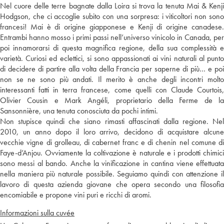
Nel cuore delle terre bagnate dalla Loira si trova la tenuta Mai & Kenji
Hodgson, che ci accoglie subito con una sorpresa: i viticoltori non sono
francesi! Mai è di origine giapponese e Kenji di origine canadese.
Entrambi hanno mosso i primi passi nell’universo vinicolo in Canada, per
poi innamorarsi di questa magnifica regione, della sua complessità e
varietà. Curiosi ed eclettici, si sono appassionati ai vini naturali al punto
di decidere di partire alla volta della Francia per saperne di più… e poi
non se ne sono più andati. Il merito è anche degli incontri molto
interessanti fatti in terra francese, come quelli con Claude Courtois,
Olivier Cousin e Mark Angéli, proprietario della Ferme de la
Sansonnière, una tenuta conosciuta da pochi intimi.
Non stupisce quindi che siano rimasti affascinati dalla regione. Nel
2010, un anno dopo il loro arrivo, decidono di acquistare alcune
vecchie vigne di grolleau, di cabernet franc e di chenin nel comune di
Faye-d’Anjou. Ovviamente la coltivazione è naturale e i prodotti chimici
sono messi al bando. Anche la vinificazione in cantina viene effettuata
nella maniera più naturale possibile. Seguiamo quindi con attenzione il
lavoro di questa azienda giovane che opera secondo una filosofia
encomiabile e propone vini puri e ricchi di aromi.
Informazioni sulla cuvée