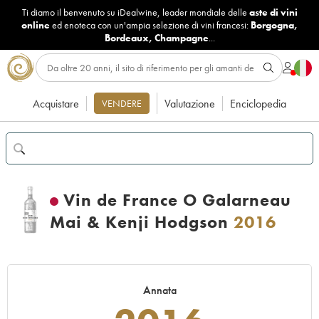
Ti diamo il benvenuto su iDealwine, leader mondiale delle
aste di vini
online
ed enoteca con un'ampia selezione di vini francesi:
Borgogna
,
Bordeaux
,
Champagne
...
Acquistare
Valutazione
Enciclopedia
VENDERE
Vin de France O Galarneau
Mai & Kenji Hodgson
2016
Annata