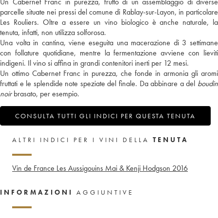
Un Cabernet Franc in purezza, frutto di un assemblaggio di diverse
parcelle situate nei pressi del comune di Rablay-sur-Layon, in particolare
Les Rouliers. Oltre a essere un vino biologico è anche naturale, la
tenuta, infatti, non utilizza solforosa.
Una volta in cantina, viene eseguita una macerazione di 3 settimane
con follature quotidiane, mentre la fermentazione avviene con lieviti
indigeni. Il vino si affina in grandi contenitori inerti per 12 mesi.
Un ottimo Cabernet Franc in purezza, che fonde in armonia gli aromi
fruttati e le splendide note speziate del finale. Da abbinare a del
boudin
noir
brasato, per esempio.
CONSULTA TUTTI GLI INDICI PER QUESTA TENUTA
ALTRI INDICI PER I VINI DELLA
TENUTA
Vin de France Les Aussigouins Mai & Kenji Hodgson
2016
INFORMAZIONI
AGGIUNTIVE