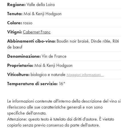
Regione:
Valle della Loira
Tenuta:
Mai & Kenji Hodgson
Colore:
rosso
Vitigni:
Cabernet Franc
Abbinamenti cibo-vino:
Boudin noir braisé
,
Dinde rôtie
,
Rôti
de bœuf
Denominazione:
Vin de France
Proprietario:
Mai & Kenji Hodgson
Viticoltura:
biologico e naturale
Maggiori informazioni…
Temperatura di servizio:
16°
Le informazioni contenute all'interno della descrizione del vino si
riferiscono alle sue caratteristiche generali e non sono
specifiche dell'annata.
Attenzione: questo testo è tutelato dai diritti d'autore. È vietato
copiarlo senza previo consenso da parte dell'autore.