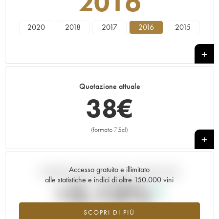
2016
2020
2018
2017
2016
2015
Quotazione attuale
38
€
(formato 75cl)
+
Accesso gratuito e illimitato
Andamento della quotazione in tempo reale
alle statistiche e indici di oltre 150.000 vini
+2.13%
SCOPRI DI PIÙ
Valore in aumento per l'annata 2016 nel 2026 rispetto al 2025