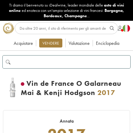
Ti diamo il benvenuto su iDealwine, leader mondiale delle
aste di vini
online
ed enoteca con un'ampia selezione di vini francesi:
Borgogna
,
Bordeaux
,
Champagne
...
Acquistare
Valutazione
Enciclopedia
VENDERE
Vin de France O Galarneau
Mai & Kenji Hodgson
2017
Annata