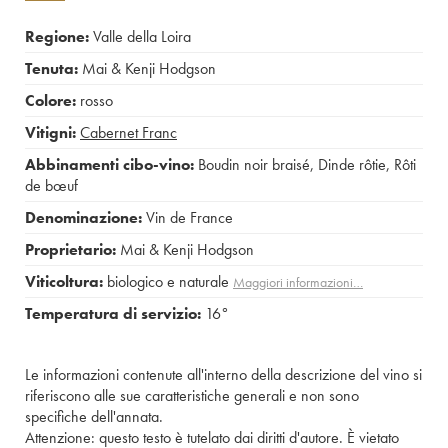
Regione:
Valle della Loira
Tenuta:
Mai & Kenji Hodgson
Colore:
rosso
Vitigni:
Cabernet Franc
Abbinamenti cibo-vino:
Boudin noir braisé
,
Dinde rôtie
,
Rôti
de bœuf
Denominazione:
Vin de France
Proprietario:
Mai & Kenji Hodgson
Viticoltura:
biologico e naturale
Maggiori informazioni…
Temperatura di servizio:
16°
Le informazioni contenute all'interno della descrizione del vino si
riferiscono alle sue caratteristiche generali e non sono
specifiche dell'annata.
Attenzione: questo testo è tutelato dai diritti d'autore. È vietato