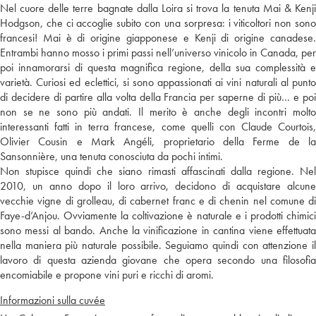
Nel cuore delle terre bagnate dalla Loira si trova la tenuta Mai & Kenji
Hodgson, che ci accoglie subito con una sorpresa: i viticoltori non sono
francesi! Mai è di origine giapponese e Kenji di origine canadese.
Entrambi hanno mosso i primi passi nell’universo vinicolo in Canada, per
poi innamorarsi di questa magnifica regione, della sua complessità e
varietà. Curiosi ed eclettici, si sono appassionati ai vini naturali al punto
di decidere di partire alla volta della Francia per saperne di più… e poi
non se ne sono più andati. Il merito è anche degli incontri molto
interessanti fatti in terra francese, come quelli con Claude Courtois,
Olivier Cousin e Mark Angéli, proprietario della Ferme de la
Sansonnière, una tenuta conosciuta da pochi intimi.
Non stupisce quindi che siano rimasti affascinati dalla regione. Nel
2010, un anno dopo il loro arrivo, decidono di acquistare alcune
vecchie vigne di grolleau, di cabernet franc e di chenin nel comune di
Faye-d’Anjou. Ovviamente la coltivazione è naturale e i prodotti chimici
sono messi al bando. Anche la vinificazione in cantina viene effettuata
nella maniera più naturale possibile. Seguiamo quindi con attenzione il
lavoro di questa azienda giovane che opera secondo una filosofia
encomiabile e propone vini puri e ricchi di aromi.
Informazioni sulla cuvée