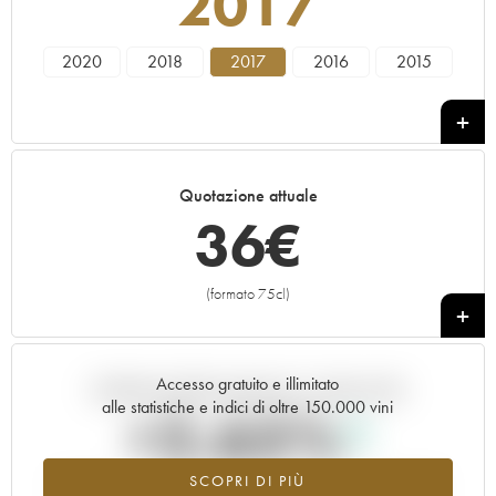
2017
2020
2018
2017
2016
2015
Quotazione attuale
36
€
(formato 75cl)
+
Accesso gratuito e illimitato
Andamento della quotazione in tempo reale
alle statistiche e indici di oltre 150.000 vini
+2.65%
SCOPRI DI PIÙ
Valore in aumento per l'annata 2017 nel 2026 rispetto al 2025