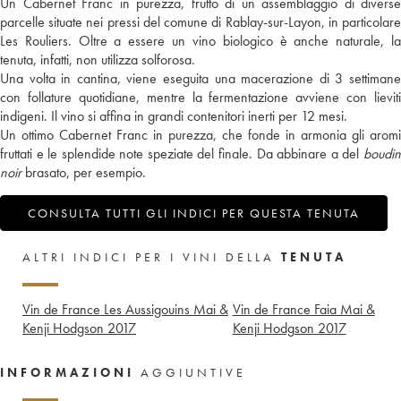
Un Cabernet Franc in purezza, frutto di un assemblaggio di diverse
parcelle situate nei pressi del comune di Rablay-sur-Layon, in particolare
Les Rouliers. Oltre a essere un vino biologico è anche naturale, la
tenuta, infatti, non utilizza solforosa.
Una volta in cantina, viene eseguita una macerazione di 3 settimane
con follature quotidiane, mentre la fermentazione avviene con lieviti
indigeni. Il vino si affina in grandi contenitori inerti per 12 mesi.
Un ottimo Cabernet Franc in purezza, che fonde in armonia gli aromi
fruttati e le splendide note speziate del finale. Da abbinare a del
boudin
noir
brasato, per esempio.
CONSULTA TUTTI GLI INDICI PER QUESTA TENUTA
ALTRI INDICI PER I VINI DELLA
TENUTA
Vin de France Les Aussigouins Mai &
Vin de France Faia Mai &
Kenji Hodgson
2017
Kenji Hodgson
2017
INFORMAZIONI
AGGIUNTIVE