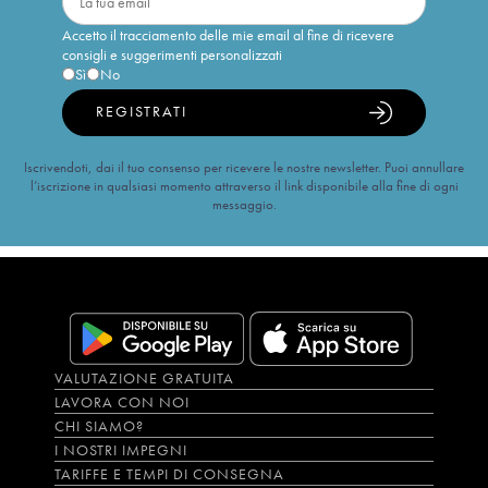
Accetto il tracciamento delle mie email al fine di ricevere
consigli e suggerimenti personalizzati
Sì
No
REGISTRATI
Iscrivendoti, dai il tuo consenso per ricevere le nostre newsletter. Puoi annullare
l’iscrizione in qualsiasi momento attraverso il link disponibile alla fine di ogni
messaggio.
VALUTAZIONE GRATUITA
LAVORA CON NOI
CHI SIAMO?
I NOSTRI IMPEGNI
TARIFFE E TEMPI DI CONSEGNA