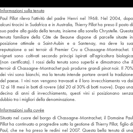
Informazioni sulla tenuta
Paul Pillot rileva l'attività del padre Henri nel 1968. Nel 2004, dopo
alcuni tirocini in Sudafrica e in Australia, Thierry Pillot ha preso il posto di
suo padre alla guida della tenuta, insieme alla sorella Chrystelle. Questa
tenuta familiare della Côte de Beaune dispone di parcelle situate in
posizione ottimale a Saint-Aubin e a Santenay, ma deve la sua
reputazione a sei terroir di Premier Cru a Chassagne-Montrachet. I
vigneti sono coltivati secondo principi ispirati all'agricoltura biologica
(non certificata). I rossi della tenuta sono superbi e dimostrano che il
terroir di Chassagne-Montrachet può produrre grandi pinot noir. Il 70%
dei vini sono bianchi, ma la tenuta intende portare avanti la tradizione
del paese. I vini non vengono travasati e il loro invecchiamento va dai
12 ai 18 mesi in botti di rovere (dal 20 al 30% di botti nuove). Dopo una
decina di anni di invecchiamento, questi vini si posizionano senza
dubbio tra i migliori della denominazione.
Informazioni sulla cuvée
Situato nel cuore del borgo di Chassagne-Montrachet, il Domaine Paul
Pillot ha continuato a progredire sotto la gestione di Thierry Pillot, figlio di
Paul, che ne ha preso le redini nel 2007. Questa bella tenuta di una