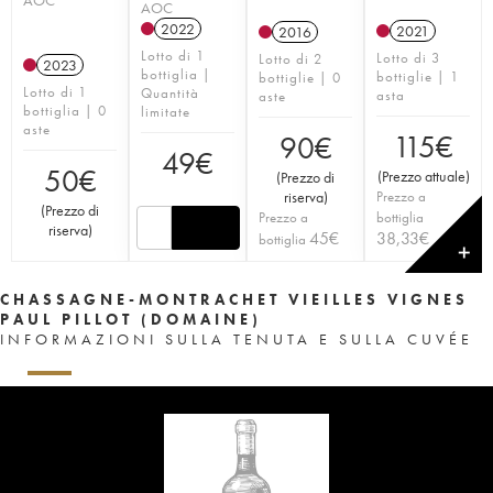
AOC
2022
2021
2016
Lotto di 1
Lotto di 3
Lotto di 2
2023
bottiglia |
bottiglie | 1
bottiglie | 0
Lotto di 1
Quantità
asta
aste
bottiglia | 0
limitate
aste
115
€
90
€
49
€
50
€
(
Prezzo attuale
)
(
Prezzo di
riserva
)
Prezzo a
(
Prezzo di
Prezzo a
bottiglia
riserva
)
45
€
38,33
€
bottiglia
✕
CHASSAGNE-MONTRACHET VIEILLES VIGNES
PAUL PILLOT (DOMAINE)
INFORMAZIONI SULLA TENUTA E SULLA CUVÉE