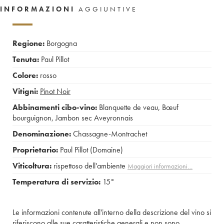
INFORMAZIONI
AGGIUNTIVE
Regione:
Borgogna
Tenuta:
Paul Pillot
Colore:
rosso
Vitigni:
Pinot Noir
Abbinamenti cibo-vino:
Blanquette de veau
,
Bœuf
bourguignon
,
Jambon sec Aveyronnais
Denominazione:
Chassagne-Montrachet
Proprietario:
Paul Pillot (Domaine)
Viticoltura:
rispettoso dell'ambiente
Maggiori informazioni…
Temperatura di servizio:
15°
Le informazioni contenute all'interno della descrizione del vino si
riferiscono alle sue caratteristiche generali e non sono