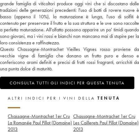
grande famiglia di viticoltori produce oggi vini che si discostano dalle
tradizioni delle generazioni precedenti: l'uso di botti di rovere nuove è
basso (appena il 10%), la maturazione è lunga, l'uso di solfiti è
contenuto per preservare il frutto e la sua struttura e le uve sono raccolte
a perfetta maturazione. All'olfatto possono apparire un po' timidi quando
sono giovani, ma i vini rossi e bianchi non mancano mai di stupire per la
loro consistenza e raffinatezza.
Questo Chassagne-Montrachet Vieilles Vignes rosso proviene da
vecchie vigne di famiglia che donano un frutto puro e denso e
conferiscono aromi definiti e precisi di frutti rossi fragranti, arricchiti da
una punta dolce di maturità.
CONSULTA TUTTI GLI INDICI PER QUESTA TENUTA
ALTRI INDICI PER I VINI DELLA
TENUTA
Chassagne-Montrachet 1er Cru
Chassagne-Montrachet 1er Cru
La Romanée Paul Pillot (Domaine)
Les Caillerets Paul Pillot (Domaine)
2013
2013