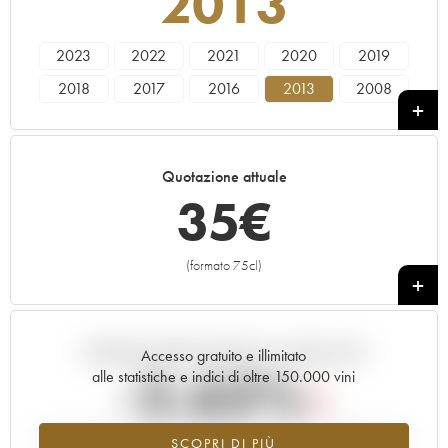
2013
2023
2022
2021
2020
2019
2018
2017
2016
2013
2008
Quotazione attuale
35
€
(formato 75cl)
+
Andamento della quotazione in tempo reale
Accesso gratuito e illimitato
-2.63%
alle statistiche e indici di oltre 150.000 vini
Tendenza al ribasso per il valore dell'annata 2013 nel 2026 rispetto
SCOPRI DI PIÙ