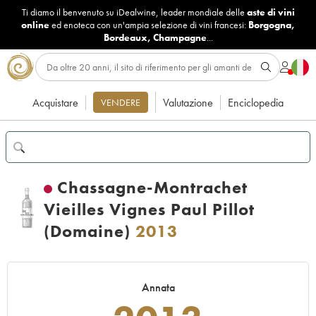
Ti diamo il benvenuto su iDealwine, leader mondiale delle
aste di vini
online
ed enoteca con un'ampia selezione di vini francesi:
Borgogna
,
Bordeaux
,
Champagne
...
Acquistare
Valutazione
Enciclopedia
VENDERE
Chassagne-Montrachet
Vieilles Vignes Paul Pillot
(Domaine)
2013
Annata