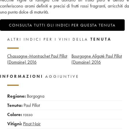
conferiscono aromi definiti e precisi di frutti rossi fragranti, arricchiti da
una punta dolce di maturità.
CONSULTA TUTTI GLI INDICI PER QUESTA TENUTA
ALTRI INDICI PER I VINI DELLA
TENUTA
Chassagne-Montrachet Paul Pillot
Bourgogne Aligoté Paul Pillot
(Domaine)
2016
(Domaine)
2016
INFORMAZIONI
AGGIUNTIVE
Regione:
Borgogna
Tenuta:
Paul Pillot
Colore:
rosso
Vitigni:
Pinot Noir