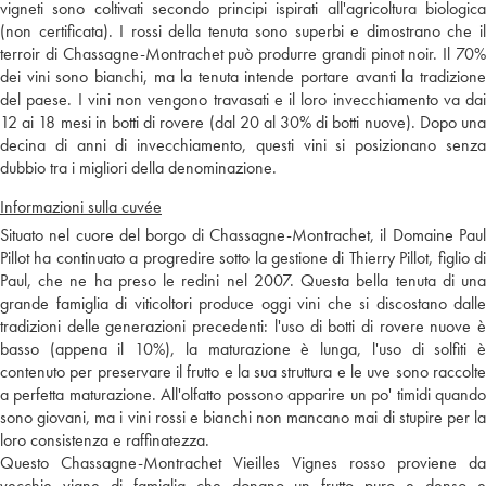
vigneti sono coltivati secondo principi ispirati all'agricoltura biologica
(non certificata). I rossi della tenuta sono superbi e dimostrano che il
terroir di Chassagne-Montrachet può produrre grandi pinot noir. Il 70%
dei vini sono bianchi, ma la tenuta intende portare avanti la tradizione
del paese. I vini non vengono travasati e il loro invecchiamento va dai
12 ai 18 mesi in botti di rovere (dal 20 al 30% di botti nuove). Dopo una
decina di anni di invecchiamento, questi vini si posizionano senza
dubbio tra i migliori della denominazione.
Informazioni sulla cuvée
Situato nel cuore del borgo di Chassagne-Montrachet, il Domaine Paul
Pillot ha continuato a progredire sotto la gestione di Thierry Pillot, figlio di
Paul, che ne ha preso le redini nel 2007. Questa bella tenuta di una
grande famiglia di viticoltori produce oggi vini che si discostano dalle
tradizioni delle generazioni precedenti: l'uso di botti di rovere nuove è
basso (appena il 10%), la maturazione è lunga, l'uso di solfiti è
contenuto per preservare il frutto e la sua struttura e le uve sono raccolte
a perfetta maturazione. All'olfatto possono apparire un po' timidi quando
sono giovani, ma i vini rossi e bianchi non mancano mai di stupire per la
loro consistenza e raffinatezza.
Questo Chassagne-Montrachet Vieilles Vignes rosso proviene da
vecchie vigne di famiglia che donano un frutto puro e denso e