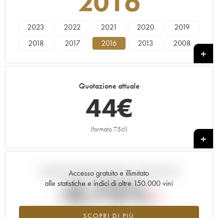
2016
2023
2022
2021
2020
2019
2018
2017
2016
2013
2008
Quotazione attuale
44
€
(formato 75cl)
+
Andamento della quotazione in tempo reale
Accesso gratuito e illimitato
-0.75%
alle statistiche e indici di oltre 150.000 vini
Tendenza al ribasso per il valore dell'annata 2016 nel 2026
SCOPRI DI PIÙ