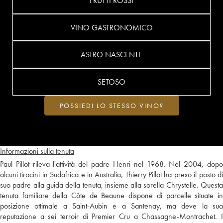
FRUTTI ROSSI
VINO GASTRONOMICO
ASTRO NASCENTE
SETOSO
POSSIEDI LO STESSO VINO?
Informazioni sulla tenuta
Paul Pillot rileva l'attività del padre Henri nel 1968. Nel 2004, dopo
alcuni tirocini in Sudafrica e in Australia, Thierry Pillot ha preso il posto di
suo padre alla guida della tenuta, insieme alla sorella Chrystelle. Questa
tenuta familiare della Côte de Beaune dispone di parcelle situate in
posizione ottimale a Saint-Aubin e a Santenay, ma deve la sua
reputazione a sei terroir di Premier Cru a Chassagne-Montrachet. I