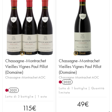
Chassagne-Montrachet
Chassagne-Montrachet
Vieilles Vignes Paul Pillot
Vieilles Vignes Paul Pillot
(Domaine)
(Domaine)
Chassagne-Montrachet AOC
Chassagne-Montrachet AOC
2022
Lotto di 1 bottiglia | Quantità
2021
limitate
Lotto di 3 bottiglie | 1 asta
49
€
115
€