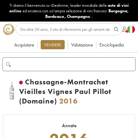
Ti diamo il benvenuto su iDealwine, leader mondiale delle
aste di vini
online
ed enoteca con un'ampia selezione di vini francesi:
Borgogna
,
Bordeaux
,
Champagne
...
Acquistare
Valutazione
Enciclopedia
VENDERE
Chassagne-Montrachet
Vieilles Vignes Paul Pillot
(Domaine)
2016
Annata