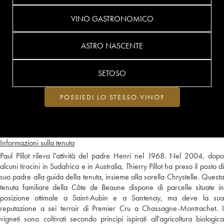
VINO GASTRONOMICO
ASTRO NASCENTE
SETOSO
POSSIEDI LO STESSO VINO?
Informazioni sulla tenuta
Paul Pillot rileva l'attività del padre Henri nel 1968. Nel 2004, dopo
alcuni tirocini in Sudafrica e in Australia, Thierry Pillot ha preso il posto di
suo padre alla guida della tenuta, insieme alla sorella Chrystelle. Questa
tenuta familiare della Côte de Beaune dispone di parcelle situate in
posizione ottimale a Saint-Aubin e a Santenay, ma deve la sua
reputazione a sei terroir di Premier Cru a Chassagne-Montrachet. I
vigneti sono coltivati secondo principi ispirati all'agricoltura biologica