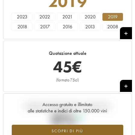
2019
2023
2022
2021
2020
2019
2018
2017
2016
2013
2008
Quotazione attuale
45
€
(formato 75cl)
+
Accesso gratuito e illimitato
Andamento della quotazione in tempo reale
alle statistiche e indici di oltre 150.000 vini
0%
SCOPRI DI PIÙ
Valore in aumento per l'annata 2019 nel 2026 rispetto al 2025