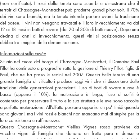
(non certificata). I rossi della tenuta sono superbi e dimostrano che il
terroir di Chassagne-Montrachet può produrre grandi pinot noir. Il 70%
dei vini sono bianchi, ma la tenuta intende portare avanti la tradizione
del paese. I vini non vengono travasati e il loro invecchiamento va dai
12 ai 18 mesi in botti di rovere (dal 20 al 30% di botti nuove). Dopo una
decina di anni di invecchiamento, questi vini si posizionano senza
dubbio tra i migliori della denominazione.
Informazioni sulla cuvée
Situato nel cuore del borgo di Chassagne-Montrachet, il Domaine Paul
Pillot ha continuato a progredire sotto la gestione di Thierry Pillot, figlio di
Paul, che ne ha preso le redini nel 2007. Questa bella tenuta di una
grande famiglia di viticoltori produce oggi vini che si discostano dalle
tradizioni delle generazioni precedenti: l'uso di botti di rovere nuove è
basso (appena il 10%), la maturazione è lunga, l'uso di solfiti è
contenuto per preservare il frutto e la sua struttura e le uve sono raccolte
a perfetta maturazione. All'olfatto possono apparire un po' timidi quando
sono giovani, ma i vini rossi e bianchi non mancano mai di stupire per la
loro consistenza e raffinatezza.
Questo Chassagne-Montrachet Vieilles Vignes rosso proviene da
vecchie vigne di famiglia che donano un frutto puro e denso e