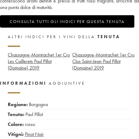
conferiscono aromi definiti e precisi di frutti rossi fragranti, arricchiti da
una punta dolce di maturità.
CONSULTA TUTTI GLI INDICI PER QUESTA TENUTA
ALTRI INDICI PER I VINI DELLA
TENUTA
Chassagne-Montrachet 1er Cru
Chassagne-Montrachet 1er Cru
Les Caillerets Paul Pillot
Clos Saint-Jean Paul Pillot
(Domaine)
2019
(Domaine)
2019
INFORMAZIONI
AGGIUNTIVE
Regione:
Borgogna
Tenuta:
Paul Pillot
Colore:
rosso
Vitigni:
Pinot Noir