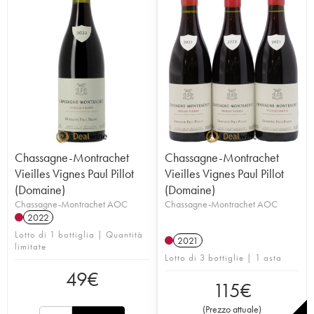
Chassagne-Montrachet
Chassagne-Montrachet
Vieilles Vignes Paul Pillot
Vieilles Vignes Paul Pillot
(Domaine)
(Domaine)
Chassagne-Montrachet AOC
Chassagne-Montrachet AOC
2022
Lotto di 1 bottiglia | Quantità
2021
limitate
Lotto di 3 bottiglie | 1 asta
49
€
115
€
(
Prezzo attuale
)