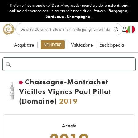
Ti diamo il benvenuto su iDealwine, leader mondiale delle
aste di vini
online
ed enoteca con un'ampia selezione di vini francesi:
Borgogna
,
Bordeaux
,
Champagne
...
Acquistare
Valutazione
Enciclopedia
VENDERE
Chassagne-Montrachet
Vieilles Vignes Paul Pillot
(Domaine)
2019
Annata