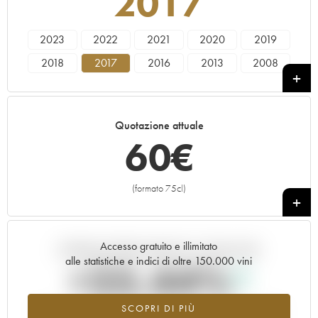
2017
2023
2022
2021
2020
2019
2018
2017
2016
2013
2008
Quotazione attuale
60
€
(formato 75cl)
+
Accesso gratuito e illimitato
Andamento della quotazione in tempo reale
alle statistiche e indici di oltre 150.000 vini
+25.44%
SCOPRI DI PIÙ
Valore in aumento per l'annata 2017 nel 2026 rispetto al 2025