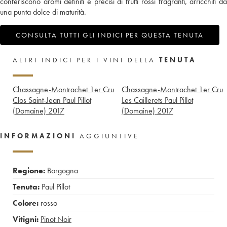
conferiscono aromi definiti e precisi di frutti rossi fragranti, arricchiti da
una punta dolce di maturità.
CONSULTA TUTTI GLI INDICI PER QUESTA TENUTA
ALTRI INDICI PER I VINI DELLA
TENUTA
Chassagne-Montrachet 1er Cru
Chassagne-Montrachet 1er Cru
Clos Saint-Jean Paul Pillot
Les Caillerets Paul Pillot
(Domaine)
2017
(Domaine)
2017
INFORMAZIONI
AGGIUNTIVE
Regione:
Borgogna
Tenuta:
Paul Pillot
Colore:
rosso
Vitigni:
Pinot Noir