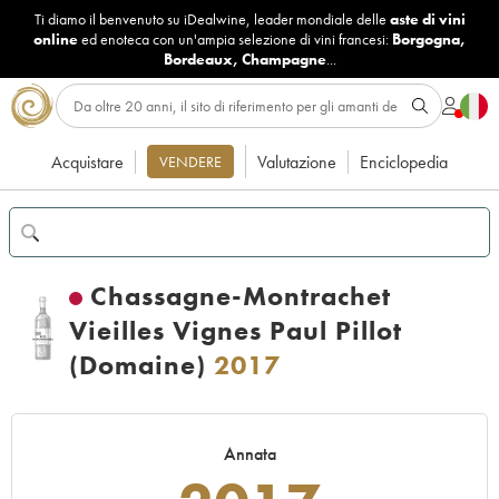
Ti diamo il benvenuto su iDealwine, leader mondiale delle
aste di vini
online
ed enoteca con un'ampia selezione di vini francesi:
Borgogna
,
Bordeaux
,
Champagne
...
Acquistare
Valutazione
Enciclopedia
VENDERE
Chassagne-Montrachet
Vieilles Vignes Paul Pillot
(Domaine)
2017
Annata