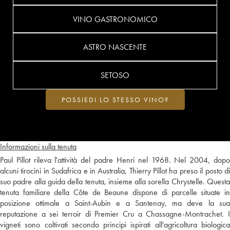
VINO GASTRONOMICO
ASTRO NASCENTE
SETOSO
POSSIEDI LO STESSO VINO?
Informazioni sulla tenuta
Paul Pillot rileva l'attività del padre Henri nel 1968. Nel 2004, dopo
alcuni tirocini in Sudafrica e in Australia, Thierry Pillot ha preso il posto di
suo padre alla guida della tenuta, insieme alla sorella Chrystelle. Questa
tenuta familiare della Côte de Beaune dispone di parcelle situate in
posizione ottimale a Saint-Aubin e a Santenay, ma deve la sua
reputazione a sei terroir di Premier Cru a Chassagne-Montrachet. I
vigneti sono coltivati secondo principi ispirati all'agricoltura biologica