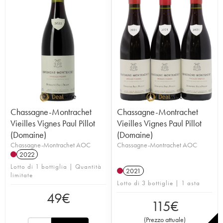
Chassagne-Montrachet
Chassagne-Montrachet
Vieilles Vignes Paul Pillot
Vieilles Vignes Paul Pillot
(Domaine)
(Domaine)
Chassagne-Montrachet AOC
Chassagne-Montrachet AOC
2022
Lotto di 1 bottiglia | Quantità
2021
limitate
Lotto di 3 bottiglie | 1 asta
49
€
115
€
(
Prezzo attuale
)