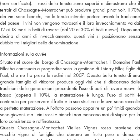
(non certificata). I rossi della tenuta sono superbi e dimostrano che il
terroir di Chassagne-Montrachet può produrre grandi pinot noir. Il 70%
dei vini sono bianchi, ma la tenuta intende portare avanti la tradizione
del paese. I vini non vengono travasati e il loro invecchiamento va dai
12 ai 18 mesi in botti di rovere (dal 20 al 30% di botti nuove). Dopo una
decina di anni di invecchiamento, questi vini si posizionano senza
dubbio tra i migliori della denominazione.
Informazioni sulla cuvée
Situato nel cuore del borgo di Chassagne-Montrachet, il Domaine Paul
Pillot ha continuato a progredire sotto la gestione di Thierry Pillot, figlio di
Paul, che ne ha preso le redini nel 2007. Questa bella tenuta di una
grande famiglia di viticoltori produce oggi vini che si discostano dalle
tradizioni delle generazioni precedenti: l'uso di botti di rovere nuove è
basso (appena il 10%), la maturazione è lunga, l'uso di solfiti è
contenuto per preservare il frutto e la sua struttura e le uve sono raccolte
a perfetta maturazione. All'olfatto possono apparire un po' timidi quando
sono giovani, ma i vini rossi e bianchi non mancano mai di stupire per la
loro consistenza e raffinatezza.
Questo Chassagne-Montrachet Vieilles Vignes rosso proviene da
vecchie vigne di famiglia che donano un frutto puro e denso e