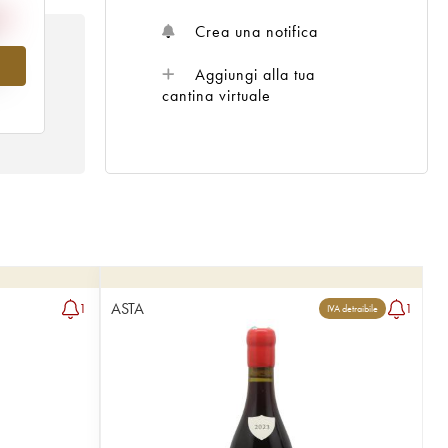
Crea una notifica
Aggiungi alla tua
al
cantina virtuale
ASTA
1
1
IVA detraibile