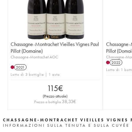
Chassagne-Montrachet Vieilles Vignes Paul
Chassagne-Mo
Pillot (Domaine)
Pillot (Doma
Chassagne-Montrachet AOC
Chassagne-Mon
2022
2021
Lotto di 1 bott
Lotto di 3 bottiglie | 1 asta
115
€
(
Prezzo attuale
)
38,33
€
Prezzo a bottiglia
CHASSAGNE-MONTRACHET VIEILLES VIGNES 
INFORMAZIONI SULLA TENUTA E SULLA CUVÉE