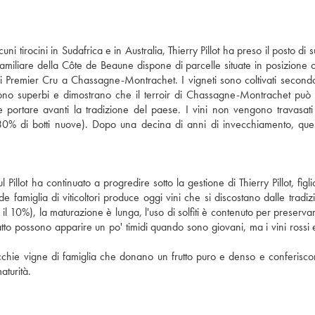
ni tirocini in Sudafrica e in Australia, Thierry Pillot ha preso il posto di
 familiare della Côte de Beaune dispone di parcelle situate in posizione o
i Premier Cru a Chassagne-Montrachet. I vigneti sono coltivati secondo
nuta sono superbi e dimostrano che il terroir di Chassagne-Montrachet può
e portare avanti la tradizione del paese. I vini non vengono travasati 
0% di botti nuove). Dopo una decina di anni di invecchiamento, quest
lot ha continuato a progredire sotto la gestione di Thierry Pillot, figlio
famiglia di viticoltori produce oggi vini che si discostano dalle tradizi
 10%), la maturazione è lunga, l'uso di solfiti è contenuto per preservare
fatto possono apparire un po' timidi quando sono giovani, ma i vini rossi 
hie vigne di famiglia che donano un frutto puro e denso e conferisc
maturità.