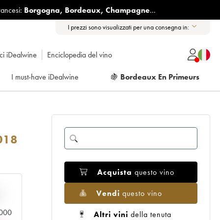
rancesi:
Borgogna
,
Bordeaux
,
Champagne
...
I prezzi sono visualizzati per una consegna in:
ici iDealwine
Enciclopedia del vino
I must-have iDealwine
🍇
Bordeaux En Primeurs
018
Acquista
questo vino
Vendi
questo vino
n
0.000
Altri vini
della tenuta