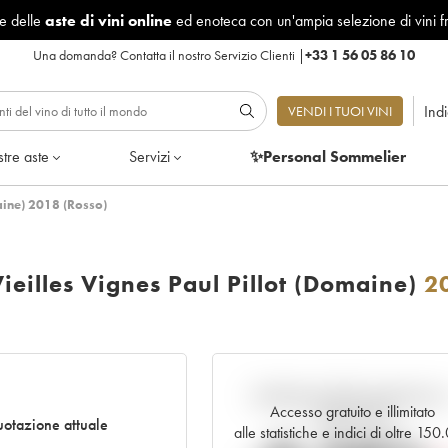
le delle
aste di vini online
ed enoteca con un'ampia selezione di vini f
Una domanda?
Contatta il nostro Servizio Clienti
|
+33 1 56 05 86 10
Ind
VENDI I TUOI VINI
tre aste
Servizi
✨Personal Sommelier
aine) 2018 (Rosso)
eilles Vignes Paul Pillot (Domaine)
2
Andamento della quotazione i
Accesso gratuito e illimitato
tempo reale
otazione attuale
alle statistiche e indici di oltre 15