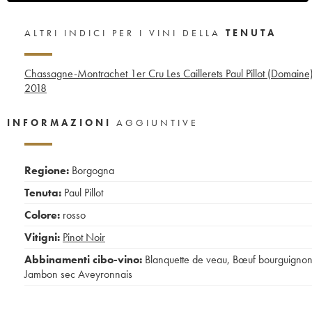
ALTRI INDICI PER I VINI DELLA
TENUTA
Chassagne-Montrachet 1er Cru Les Caillerets Paul Pillot (Domaine
2018
INFORMAZIONI
AGGIUNTIVE
Regione:
Borgogna
Tenuta:
Paul Pillot
Colore:
rosso
Vitigni:
Pinot Noir
Abbinamenti cibo-vino:
Blanquette de veau
,
Bœuf bourguigno
Jambon sec Aveyronnais