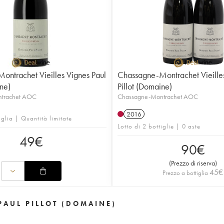
ntrachet Vieilles Vignes Paul
Chassagne-Montrachet Vieilles
ine)
Pillot (Domaine)
trachet AOC
Chassagne-Montrachet AOC
2016
iglia | Quantità limitate
Lotto di 2 bottiglie | 0 aste
49
€
90
€
(
Prezzo di riserva
)
45
€
Prezzo a bottiglia
PAUL PILLOT (DOMAINE)