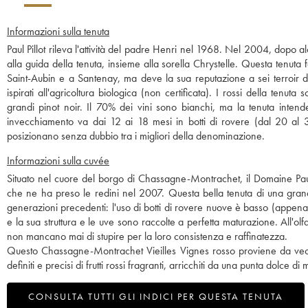
Informazioni sulla tenuta
Paul Pillot rileva l'attività del padre Henri nel 1968. Nel 2004, dopo alcu
alla guida della tenuta, insieme alla sorella Chrystelle. Questa tenuta
Saint-Aubin e a Santenay, ma deve la sua reputazione a sei terroir d
ispirati all'agricoltura biologica (non certificata). I rossi della te
grandi pinot noir. Il 70% dei vini sono bianchi, ma la tenuta intend
invecchiamento va dai 12 ai 18 mesi in botti di rovere (dal 20 al 3
posizionano senza dubbio tra i migliori della denominazione.
Informazioni sulla cuvée
Situato nel cuore del borgo di Chassagne-Montrachet, il Domaine Paul Pil
che ne ha preso le redini nel 2007. Questa bella tenuta di una grande 
generazioni precedenti: l'uso di botti di rovere nuove è basso (appena il
e la sua struttura e le uve sono raccolte a perfetta maturazione. All'ol
non mancano mai di stupire per la loro consistenza e raffinatezza.
Questo Chassagne-Montrachet Vieilles Vignes rosso proviene da vecc
definiti e precisi di frutti rossi fragranti, arricchiti da una punta dolce di 
CONSULTA TUTTI GLI INDICI PER QUESTA TENUTA