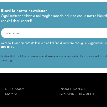
Ricevi la nostra newsletter
Ogni settimana viaggia nel magico mondo del vino con la nostra Newslette
consigli degli esperti!
Accetto il tracciamento delle mie email al fine di ricevere consigli e suggerimenti p
Sì
No
Iscrivendoti, dai il tuo consenso per ricevere le nostre newsletter. Puoi annullare l’iscriz
messaggio.
CHI SIAMO?
I NOSTRI IMPEGNI
STAMPA
DOMANDE FREQUENTI