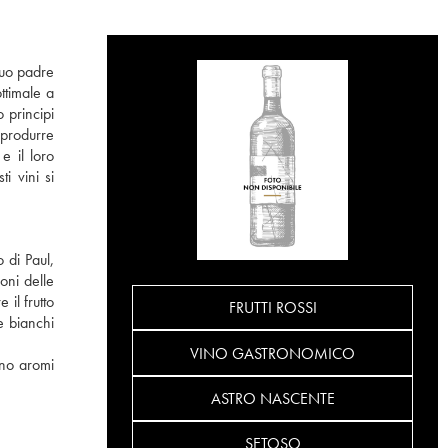
 suo padre
ttimale a
 principi
 produrre
e il loro
i vini si
 di Paul,
oni delle
 il frutto
FRUTTI ROSSI
e bianchi
VINO GASTRONOMICO
ono aromi
ASTRO NASCENTE
SETOSO