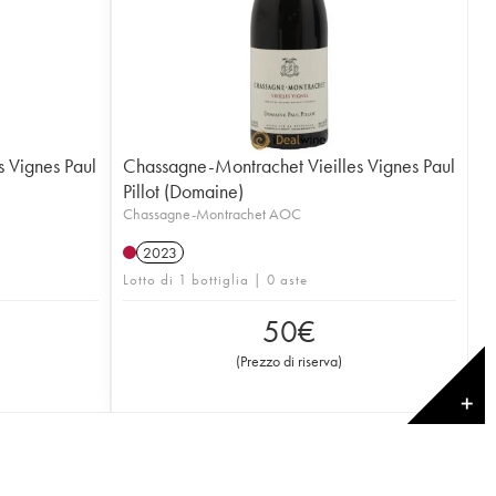
 Vignes Paul
Chassagne-Montrachet Vieilles Vignes Paul
Pillot (Domaine)
Chassagne-Montrachet AOC
2023
Lotto di 1 bottiglia | 0 aste
50
€
(
Prezzo di riserva
)
✕