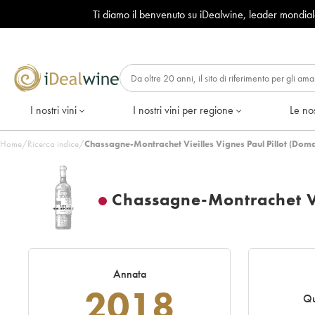
Ti diamo il benvenuto su iDealwine, leader mondia
I nostri vini
I nostri vini per regione
Le nos
Home
/
Ricerca indice
/
Chassagne-Montrachet Vieilles Vignes Paul Pillot (Dom
Chassagne-Montrachet Vi
Annata
2018
Qu