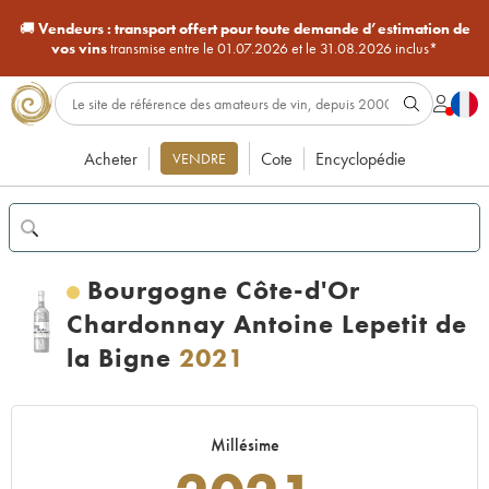
🚚
Vendeurs :
transport offert pour toute demande d’estimation de
vos vins
transmise entre le 01.07.2026 et le 31.08.2026 inclus*
Acheter
Cote
Encyclopédie
VENDRE
Bourgogne Côte-d'Or
Chardonnay Antoine Lepetit de
la Bigne
2021
Millésime