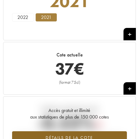
2021
2022
2021
Cote actuelle
37
€
(format 75cl)
+
Tendance actuelle de la cote
Accès gratuit et illimité
-0.53%
aux statistiques de plus de 150 000 cotes
Tendance à la baisse du millésime 2021 en 2026 par rapport à
DÉTAILS DE LA COTE