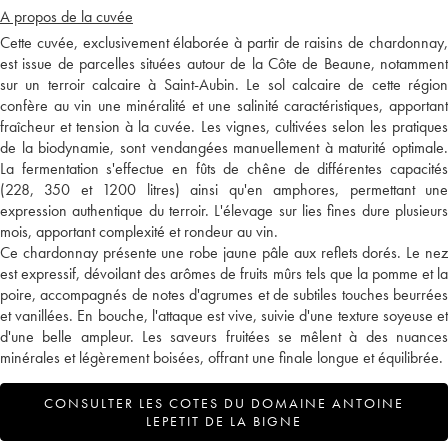
A propos de la cuvée
Cette cuvée, exclusivement élaborée à partir de raisins de chardonnay,
est issue de parcelles situées autour de la Côte de Beaune, notamment
sur un terroir calcaire à Saint-Aubin. Le sol calcaire de cette région
confère au vin une minéralité et une salinité caractéristiques, apportant
fraîcheur et tension à la cuvée. Les vignes, cultivées selon les pratiques
de la biodynamie, sont vendangées manuellement à maturité optimale.
La fermentation s'effectue en fûts de chêne de différentes capacités
(228, 350 et 1200 litres) ainsi qu'en amphores, permettant une
expression authentique du terroir. L'élevage sur lies fines dure plusieurs
mois, apportant complexité et rondeur au vin.
Ce chardonnay présente une robe jaune pâle aux reflets dorés. Le nez
est expressif, dévoilant des arômes de fruits mûrs tels que la pomme et la
poire, accompagnés de notes d'agrumes et de subtiles touches beurrées
et vanillées. En bouche, l'attaque est vive, suivie d'une texture soyeuse et
d'une belle ampleur. Les saveurs fruitées se mêlent à des nuances
minérales et légèrement boisées, offrant une finale longue et équilibrée.
CONSULTER LES COTES DU DOMAINE ANTOINE
LEPETIT DE LA BIGNE