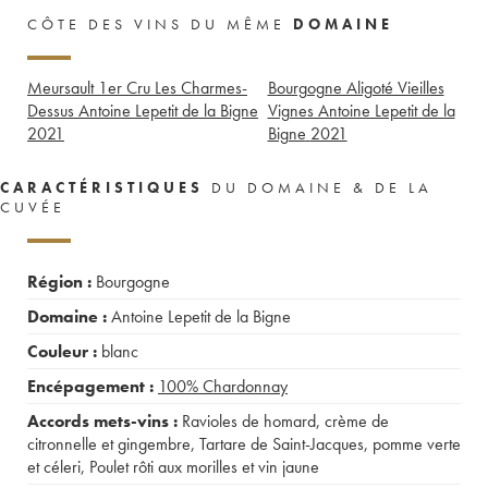
CÔTE DES VINS DU MÊME
DOMAINE
Meursault 1er Cru Les Charmes-
Bourgogne Aligoté Vieilles
Dessus Antoine Lepetit de la Bigne
Vignes Antoine Lepetit de la
2021
Bigne
2021
CARACTÉRISTIQUES
DU DOMAINE & DE LA
CUVÉE
Région :
Bourgogne
Domaine :
Antoine Lepetit de la Bigne
Couleur :
blanc
Encépagement :
100%
Chardonnay
Accords mets-vins :
Ravioles de homard, crème de
citronnelle et gingembre
,
Tartare de Saint-Jacques, pomme verte
et céleri
,
Poulet rôti aux morilles et vin jaune