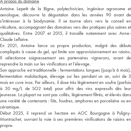
A propos du domaine
Antoine Lepetit de la Bigne, polytechnicien, ingénieur agronome et
œnologue, découvre la dégustation dans les années 90 avant de
s'intéresser à la biodynamie. Il se tourne alors vers le conseil en
viticulture, accompagnant des domaines vers des pratiques plus saines et
qualitatives. Entre 2007 et 2015, il travaille notamment avec Anne-
Claude Leflaive.
En 2021, Antoine lance sa propre production, malgré des débuts
compliqués à cause du gel, qui limite son approvisionnement en raisins.
Il sélectionne soigneusement ses partenaires vignerons, avant de
reprendre la main sur les vinifications et l’élevage.
Son approche est traditionnelle : fermentations longues (jusqu’à 6 mois),
fermentation malolactique, élevage sur lies pendant un an, suivi de 3
mois en cuve inox. Par ailleurs, il dose très légèrement en soufre (parfois
à 30 mg/L de SO2 total) pour offrir des vins expressifs dès leur
jeunesse. La plupart ne sont pas collés, légèrement filtrés, et élevés dans
une variété de contenants : fûts, foudres, amphores en porcelaine ou en
céramique.
Début 2025, il reprend un hectare en AOC Bourgogne à Puligny-
Montrachet, ouvrant la voie à ses premières vinifications de raisins en
propre.