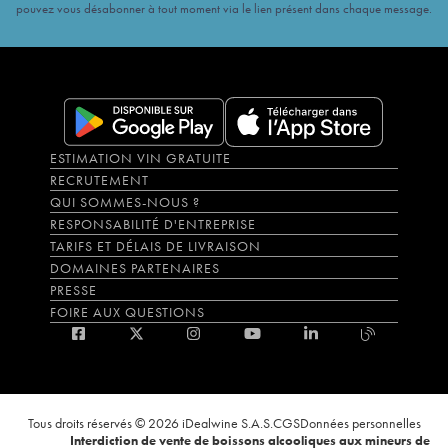
pouvez vous désabonner à tout moment via le lien présent dans chaque message.
ESTIMATION VIN GRATUITE
RECRUTEMENT
QUI SOMMES-NOUS ?
RESPONSABILITÉ D'ENTREPRISE
TARIFS ET DÉLAIS DE LIVRAISON
DOMAINES PARTENAIRES
PRESSE
FOIRE AUX QUESTIONS
Tous droits réservés © 2026 iDealwine S.A.S.
CGS
Données personnelles
Interdiction de vente de boissons alcooliques aux mineurs de