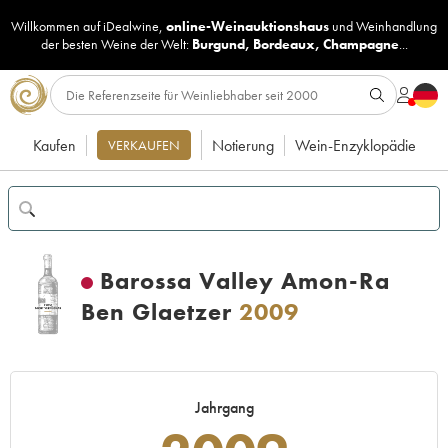
Willkommen auf iDealwine,
online-Weinauktionshaus
und
Weinhandlung
der besten Weine der Welt:
Burgund
,
Bordeaux
,
Champagne
...
Kaufen
Notierung
Wein-Enzyklopädie
VERKAUFEN
Barossa Valley Amon-Ra
Ben Glaetzer
2009
Jahrgang