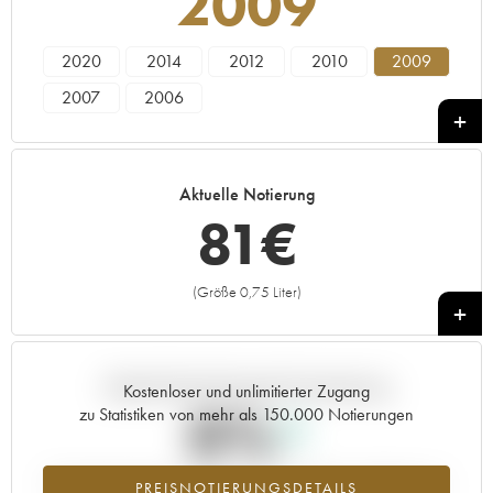
2009
2020
2014
2012
2010
2009
2007
2006
Aktuelle Notierung
81
€
(Größe 0,75 Liter)
+
Aktuelle Entwicklung der Preisnotierung
Kostenloser und unlimitierter Zugang
0%
zu Statistiken von mehr als 150.000 Notierungen
Preisanstiegs des Jahrgangs 2009 im Jahr 2026 im Vergleich zum
PREISNOTIERUNGSDETAILS