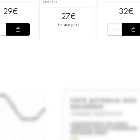
enchère
29
€
32
€
27
€
(
mise à prix
)