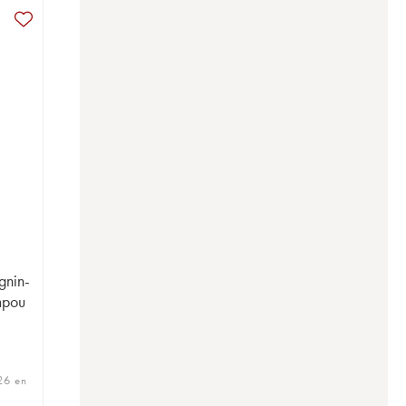
gnin-
mpou
 26 en