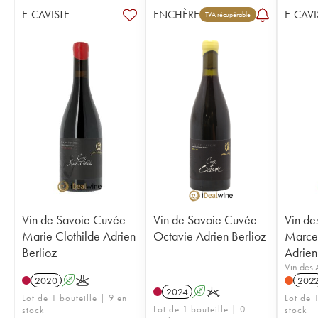
E-CAVISTE
ENCHÈRE
E-CAVI
TVA récupérable
Vin de Savoie Cuvée
Vin de Savoie Cuvée
Vin de
Marie Clothilde Adrien
Octavie Adrien Berlioz
Marcel
Berlioz
Adrien
Vin des 
2020
A
K
202
2024
A
K
Lot de 1 bouteille | 9 en
Lot de 
Lot de 1 bouteille | 0
stock
stock