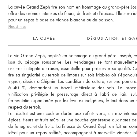
La cuvée Grand Zeph tire son nom en hommage au grand-père Jos
offre des arômes intenses de fleurs, de fruits et d’épices. Elle sera i
pour un repas à base de viande blanche ou de poisson.
Plus d'infos
LA CUVÉE
DÉGUSTATION ET GA
Le vin Grand Zeph, baptisé en hommage au grand-père Joseph, est
issu du cépage roussanne. Les vendanges se font manuellemen
assurer l'intégrité du raisin, essentielle pour préserver sa qualité. C
tire sa singularité du terroir de limons sur sols friables où s'épanouis
vignes, situées à Chignin. Les conditions de culture, sur une pente e
à 40 %, demandent un travail méticuleux des sols. Le proces
vinification privilégie le pressurage direct à l'abri de l'air, suiv
fermentation spontanée par les levures indigènes, le tout dans un s
respect du terroir. 
Le résultat est une couleur dorée aux reflets verts, un nez intense
épices, fleurs et fruits mûrs, et une bouche généreuse aux notes de v
de fenugrec et de fruits. La finesse de Grand Zeph en fait un co
idéal pour un repas raffiné, accompagnant à merveille viandes bl