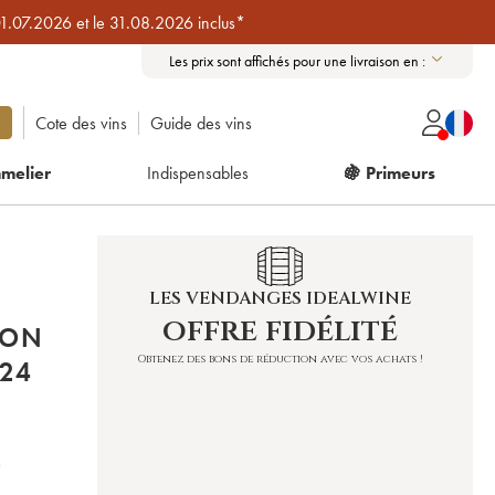
01.07.2026 et le 31.08.2026 inclus*
Les prix sont affichés pour une livraison en :
Cote des vins
Guide des vins
melier
Indispensables
🍇 Primeurs
LES VENDANGES IDEALWINE
offre fidélité
RON
Obtenez des bons de réduction avec vos achats !
EN BERLIOZ 2024