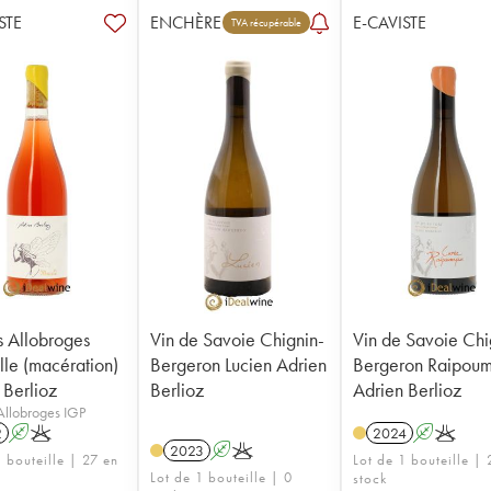
STE
ENCHÈRE
E-CAVISTE
TVA récupérable
s Allobroges
Vin de Savoie Chignin-
Vin de Savoie Chi
le (macération)
Bergeron Lucien Adrien
Bergeron Raipou
 Berlioz
Berlioz
Adrien Berlioz
Allobroges IGP
2
A
K
2024
A
K
2023
A
K
1 bouteille | 27 en
Lot de 1 bouteille |
Lot de 1 bouteille | 0
stock