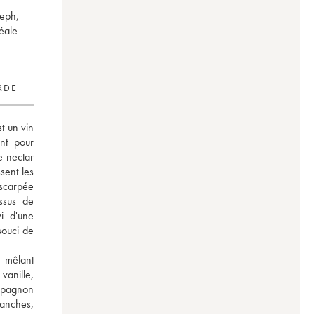
eph,
déale
RDE
 un vin 
t pour 
e nectar 
sent les 
scarpée 
sus de 
i d'une 
ouci de 
 mêlant 
anille, 
mpagnon 
anches, 