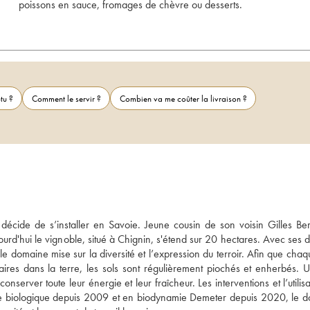
poissons en sauce, fromages de chèvre ou desserts.
tu ?
Comment le servir ?
Combien va me coûter la livraison ?
ide de s’installer en Savoie. Jeune cousin de son voisin Gilles Berli
urd'hui le vignoble, situé à Chignin, s'étend sur 20 hectares. Avec ses d
omaine mise sur la diversité et l’expression du terroir. Afin que chaqu
ires dans la terre, les sols sont régulièrement piochés et enherbés. Un
nserver toute leur énergie et leur fraîcheur. Les interventions et l’utilisa
ure biologique depuis 2009 et en biodynamie Demeter depuis 2020, le d