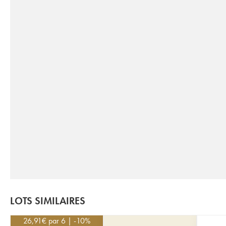
LOTS SIMILAIRES
26,91
€
par 6 | -10%