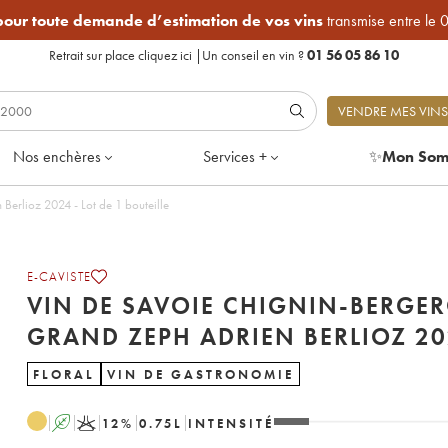
 pour toute demande d’estimation de vos vins
transmise entre le 
Retrait sur place
cliquez ici
|
Un conseil en vin ?
01 56 05 86 10
VENDRE MES VINS
Nos enchères
Services +
✨
Mon Som
Vin de Savoie Chignin-Bergeron Grand Zeph Adrien Berlioz 2024 - Lot de 1 bouteille
E-CAVISTE
VIN DE SAVOIE CHIGNIN-BERGE
GRAND ZEPH ADRI
FLORAL
VIN DE GASTRONOMIE
A
K
12
%
0.75
L
INTENSITÉ