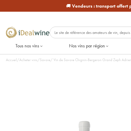
🚚
Vendeurs :
transport offert
Tous nos vins
Nos vins par région
Accueil
/
Acheter vins
/
Savoie
/