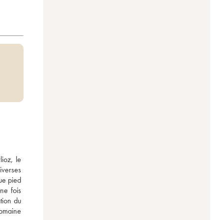
oz, le 
iverses 
e pied 
e fois 
tion du 
omaine 