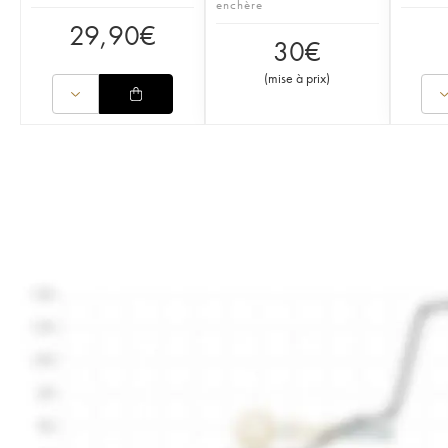
enchère
29,90
€
30
€
(
mise à prix
)