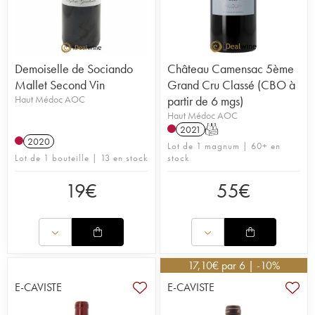
Demoiselle de Sociando
Château Camensac 5ème
Mallet Second Vin
Grand Cru Classé (CBO à
Haut Médoc AOC
partir de 6 mgs)
Haut Médoc AOC
2021
T
2020
Lot de 1 magnum | 60+ en
Lot de 1 bouteille | 13 en stock
stock
19
€
55
€
17,10
€
par 6 | -10%
E-CAVISTE
E-CAVISTE