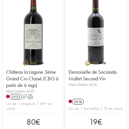
Château la Lagune 3ème
Demoiselle de Sociando
Grand Cru Classé (CBO à
Mallet Second Vin
partir de 6 mgs)
Haut Médoc AOC
Haut Médoc AOC
2023
A
T
2018
Lot de 1 magnum | 60+ en
stock
Lot de 1 bouteille | 15 en stock
80
€
19
€