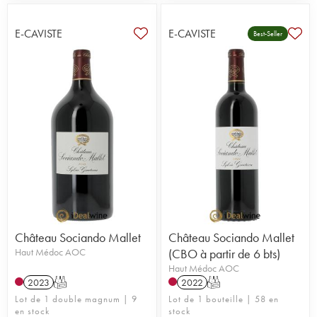
E-CAVISTE
E-CAVISTE
Best-Seller
Château Sociando Mallet
Château Sociando Mallet
Haut Médoc AOC
(CBO à partir de 6 bts)
Haut Médoc AOC
2023
T
2022
T
Lot de 1 double magnum | 9
Lot de 1 bouteille | 58 en
en stock
stock