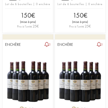
Lot de 6 bouteilles | 0 enchère
Lot de 6 bouteilles | 0 enchère
150
€
150
€
(
mise à prix
)
(
mise à prix
)
25
€
25
€
Prix à l'unité
Prix à l'unité
ENCHÈRE
ENCHÈRE
1
1