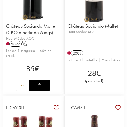
Château Sociando Mallet
Château Sociando Mallet
(CBO à partir de 6 mgs)
Haut Médoc AOC
Haut Médoc AOC
2022
T
Lot de 1 magnum | 60+ en
2009
stock
Lot de 1 bouteille | 2 enchères
85
€
28
€
(
prix actuel
)
E-CAVISTE
E-CAVISTE