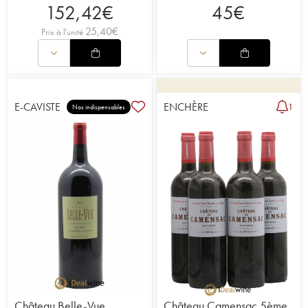
152,42
€
45
€
25,40
€
Prix à l'unité
E-CAVISTE
ENCHÈRE
1
Nos indispensables
Château Belle-Vue
Château Camensac 5ème