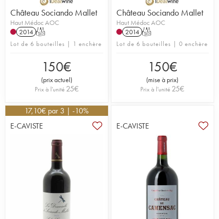
Château Sociando Mallet
Château Sociando Mallet
Haut Médoc AOC
Haut Médoc AOC
2014
T
2014
T
Lot de 6 bouteilles | 1 enchère
Lot de 6 bouteilles | 0 enchère
150
€
150
€
(
prix actuel
)
(
mise à prix
)
25
€
25
€
Prix à l'unité
Prix à l'unité
17,10
€
par 3 | -10%
E-CAVISTE
E-CAVISTE