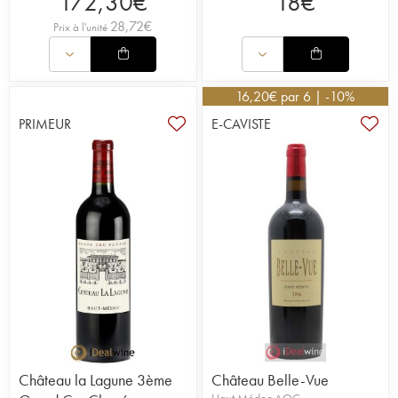
172,30
€
18
€
28,72
€
Prix à l'unité
16,20
€
par 6 | -10%
PRIMEUR
E-CAVISTE
Château la Lagune 3ème
Château Belle-Vue