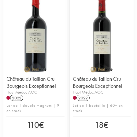
Château du Taillan Cru
Château du Taillan Cru
Bourgeois Exceptionnel
Bourgeois Exceptionnel
Haut Médoc AOC
Haut Médoc AOC
2022
2022
Lot de 1 double magnum | 9
Lot de 1 bouteille | 60+ en
en stock
stock
110
€
18
€