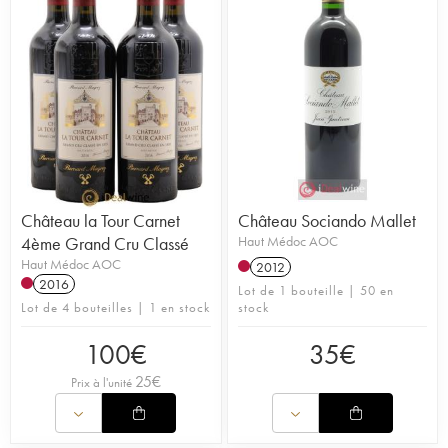
Château la Tour Carnet
Château Sociando Mallet
4ème Grand Cru Classé
Haut Médoc AOC
Haut Médoc AOC
2012
2016
Lot de 1 bouteille | 50 en
Lot de 4 bouteilles | 1 en stock
stock
100
€
35
€
25
€
Prix à l'unité