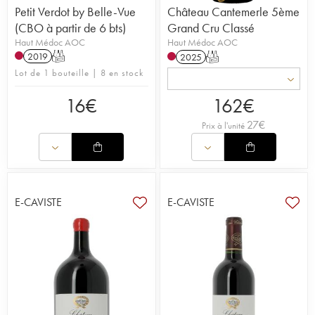
Petit Verdot by Belle-Vue
Château Cantemerle 5ème
(CBO à partir de 6 bts)
Grand Cru Classé
Haut Médoc AOC
Haut Médoc AOC
2019
T
2025
T
Lot de 1 bouteille | 8 en stock
16
€
162
€
27
€
Prix à l'unité
E-CAVISTE
E-CAVISTE