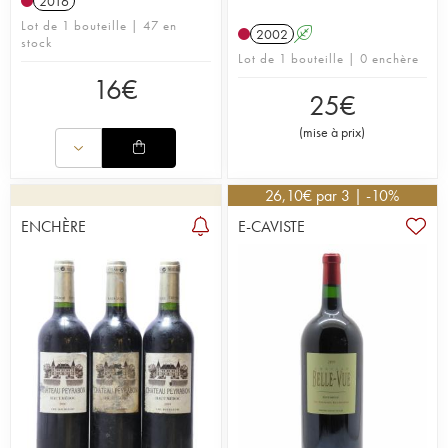
2016
Lot de 1 bouteille | 47 en
2002
A
stock
Lot de 1 bouteille | 0 enchère
16
€
25
€
(
mise à prix
)
26,10
€
par 3 | -10%
ENCHÈRE
E-CAVISTE