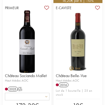
Belgrave
,
Camensac
et
La Tour Carnet
.
Vous y
16,20
€
par 6 | -10%
retrouvez aussi les délicieux nectars des
châteaux du
PRIMEUR
E-CAVISTE
Taillan
,
Sociando Mallet
, Gironville
ou encore
Belle-
Vue
.
Château Sociando Mallet
Château Belle-Vue
Haut Médoc AOC
Haut Médoc AOC
2016
2025
T
Lot de 1 bouteille | 25 en
stock