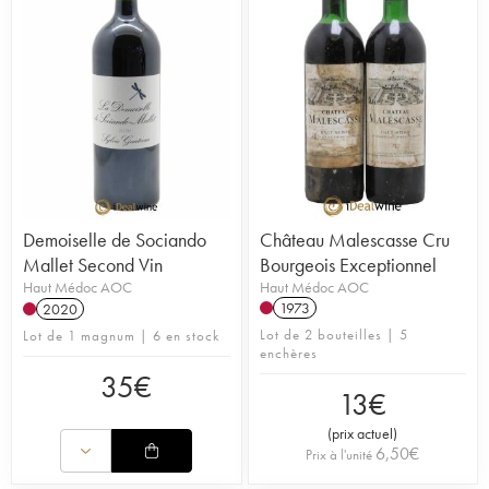
Demoiselle de Sociando
Château Malescasse Cru
Mallet Second Vin
Bourgeois Exceptionnel
Haut Médoc AOC
Haut Médoc AOC
1973
2020
Lot de 2 bouteilles | 5
Lot de 1 magnum | 6 en stock
enchères
35
€
13
€
(
prix actuel
)
6,50
€
Prix à l'unité