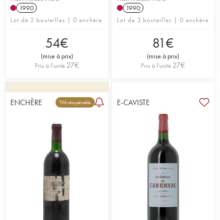
1990
1990
Lot de 2 bouteilles | 0 enchère
Lot de 3 bouteilles | 0 enchère
54
€
81
€
(
mise à prix
)
(
mise à prix
)
27
€
27
€
Prix à l'unité
Prix à l'unité
ENCHÈRE
E-CAVISTE
TVA récupérable