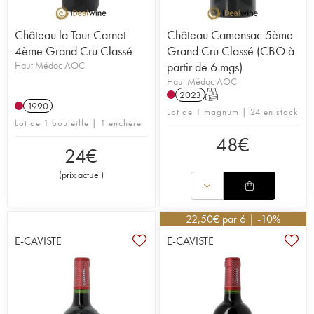
Château la Tour Carnet
Château Camensac 5ème
4ème Grand Cru Classé
Grand Cru Classé (CBO à
Haut Médoc AOC
partir de 6 mgs)
Haut Médoc AOC
2023
T
1990
Lot de 1 magnum | 24 en stock
Lot de 1 bouteille | 1 enchère
48
€
24
€
(
prix actuel
)
22,50
€
par 6 | -10%
E-CAVISTE
E-CAVISTE