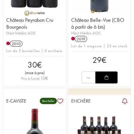
Château Peyrabon Cru
Château Belle-Vue (CBO
Bourgeois
à partir de 6 bts)
Haut Médoc AOC
Haut Médoc AOC
2019
2010
Lot de 1 magnum | 23 en stock
Lot de 3 bouteilles | 0 enchère
29
€
30
€
(
mise à prix
)
10
€
Prix à l'unité
E-CAVISTE
ENCHÈRE
Best-Seller