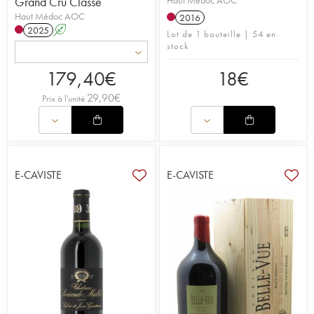
Grand Cru Classé
Haut Médoc AOC
Haut Médoc AOC
2016
2025
A
Lot de 1 bouteille | 54 en
stock
179,40
€
18
€
29,90
€
Prix à l'unité
E-CAVISTE
E-CAVISTE