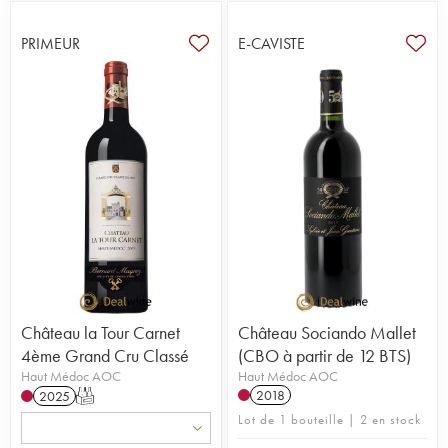
PRIMEUR
E-CAVISTE
Château la Tour Carnet
Château Sociando Mallet
4ème Grand Cru Classé
(CBO à partir de 12 BTS)
Haut Médoc AOC
Haut Médoc AOC
2018
2025
T
Lot de 1 bouteille | 2 en stock