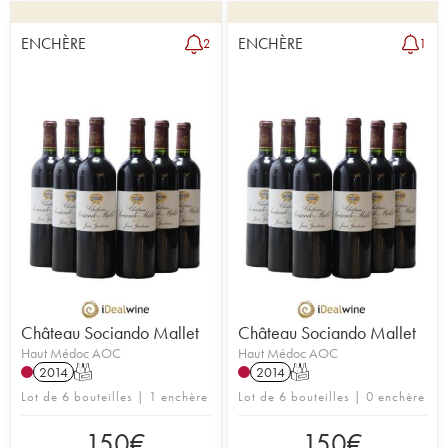
ENCHÈRE
ENCHÈRE
2
1
Château Sociando Mallet
Château Sociando Mallet
Haut Médoc AOC
Haut Médoc AOC
2014
T
2014
T
Lot de 6 bouteilles | 1 enchère
Lot de 6 bouteilles | 0 enchère
150
€
150
€