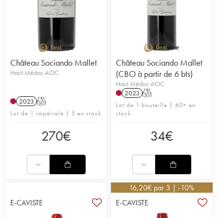
Château Sociando Mallet
Château Sociando Mallet
Haut Médoc AOC
(CBO à partir de 6 bts)
Haut Médoc AOC
2023
T
2023
T
Lot de 1 bouteille | 60+ en
Lot de 1 impériale | 5 en stock
stock
270
€
34
€
16,20
€
par 3 | -10%
E-CAVISTE
E-CAVISTE