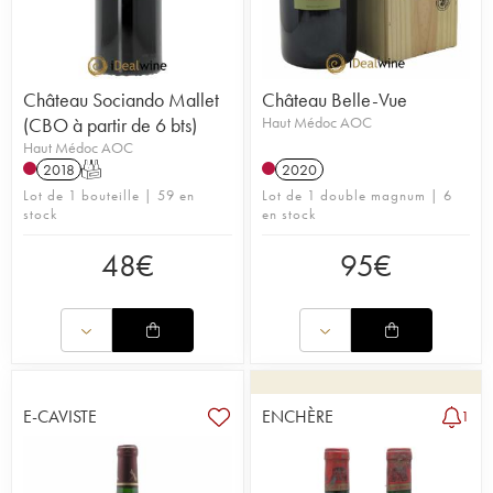
Château Sociando Mallet
Château Belle-Vue
(CBO à partir de 6 bts)
Haut Médoc AOC
Haut Médoc AOC
2018
T
2020
Lot de 1 bouteille | 59 en
Lot de 1 double magnum | 6
stock
en stock
48
€
95
€
E-CAVISTE
ENCHÈRE
1