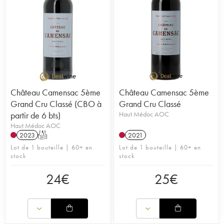
Château Camensac 5ème
Château Camensac 5ème
Grand Cru Classé (CBO à
Grand Cru Classé
partir de 6 bts)
Haut Médoc AOC
Haut Médoc AOC
2023
T
2021
Lot de 1 bouteille | 60+ en
Lot de 1 bouteille | 60+ en
stock
stock
24
€
25
€