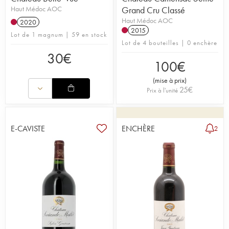
Haut Médoc AOC
Grand Cru Classé
Haut Médoc AOC
2020
2015
Lot de 1 magnum | 59 en stock
Lot de 4 bouteilles | 0 enchère
30
€
100
€
(
mise à prix
)
25
€
Prix à l'unité
E-CAVISTE
ENCHÈRE
2