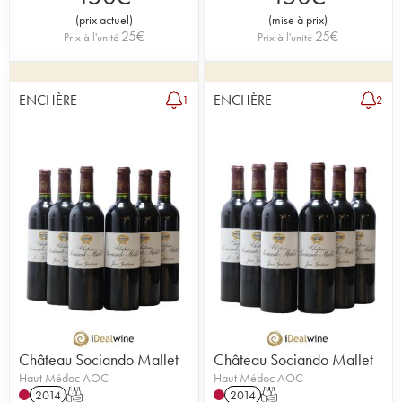
(
prix actuel
)
(
mise à prix
)
25
€
25
€
Prix à l'unité
Prix à l'unité
ENCHÈRE
ENCHÈRE
1
2
Château Sociando Mallet
Château Sociando Mallet
Haut Médoc AOC
Haut Médoc AOC
2014
T
2014
T