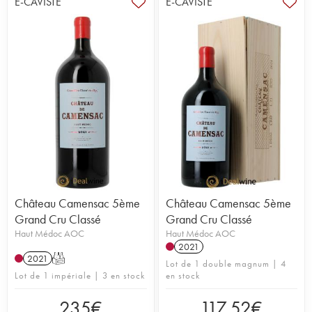
E-CAVISTE
E-CAVISTE
Château Camensac 5ème
Château Camensac 5ème
Grand Cru Classé
Grand Cru Classé
Haut Médoc AOC
Haut Médoc AOC
2021
2021
T
Lot de 1 double magnum | 4
Lot de 1 impériale | 3 en stock
en stock
235
€
117,52
€