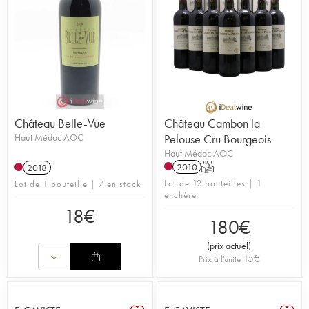
Château Belle-Vue
Château Cambon la
Haut Médoc AOC
Pelouse Cru Bourgeois
Haut Médoc AOC
2010
T
2018
Lot de 12 bouteilles | 1
Lot de 1 bouteille | 7 en stock
enchère
18
€
180
€
(
prix actuel
)
15
€
Prix à l'unité