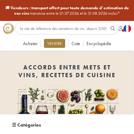
🚚
Vendeurs :
transport offert pour toute demande d’estimation de
vos vins
transmise entre le 01.07.2026 et le 31.08.2026 inclus*
Acheter
Cote
Encyclopédie
VENDRE
ACCORDS ENTRE METS ET
VINS, RECETTES DE CUISINE
☰
Catégories