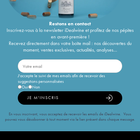
Restons en
contact
Inscrivez-vous à la newsletter iDealwine et profitez de nos pépites
en avant-première !
Recevez directement dans votre boîte mail : nos découvertes du
moment, ventes exclusives, actualités, analyses...
J'accepte le suivi de mes emails afin de recevoir des
suggestions personnalisées
Oui
Non
JE M'INSCRIS
En vous inscrivant, vous acceptez de recevoir les emails de iDealwine. Vous
pouvez vous désabonner à tout moment via le lien présent dans chaque message.