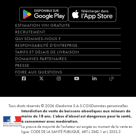
ESTIMATION VIN GRATUITE
RECRUTEMENT
QUI SOMMES-NOUS ?
RESPONSABILITÉ D'ENTREPRISE
TARIFS ET DÉLAIS DE LIVRAISON
DOMAINES PARTENAIRES
PRESSE
FOIRE AUX QUESTIONS
Tous droits réservés © 2026 iDealwine S.A.S.
CGS
Données personnelles
Interdiction de vente de boissons alcooliques aux mineurs de
moins de 18 ans. L'abus d'alcool est dangereux pour la santé,
à consommer avec modération.
La preuve de majorité de l'acheteur est exigée au moment de la vente en
ligne. CODE DE LA SANTÉ PUBLIQUE, ART.L.3342-1 et L.3353-3