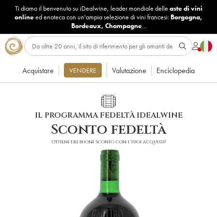
Ti diamo il benvenuto su iDealwine, leader mondiale delle
aste di vini
online
ed enoteca con un'ampia selezione di vini francesi:
Borgogna
,
Bordeaux
,
Champagne
...
Acquistare
Valutazione
Enciclopedia
VENDERE
IL PROGRAMMA FEDELTÀ IDEALWINE
Sconto fedeltà
Ottieni dei buoni sconto con i tuoi acquisti!