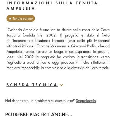
INFORMAZIONI SULLA TENUTA:
AMPELEIA
★ Tenuta partner
L’Azienda Ampeleia è una tenuta situata nella zona della Costa 
Toscana fondata nel 2002. Il progetto è stato il frutto 
dell’incontro tra Elisabetta Foradori (una delle più importanti 
viticoltrici italiane), Thomas Widmann e Giovanni Podin, che ad 
Ampeleia hanno trovato un luogo in cui esprimere le proprie 
idee. Nel 2009 la proprietà ha avviato la transizione verso 
l’agricoltura biodinamica e oggi produce vini che riflettono in 
maniera impeccabile la complessità e la diversità dei loro terroir.
SCHEDA TECNICA
Hai riscontrato un problema su questo lotto?
Segnalacelo
POTREBBE PIACERTI ANCHE…