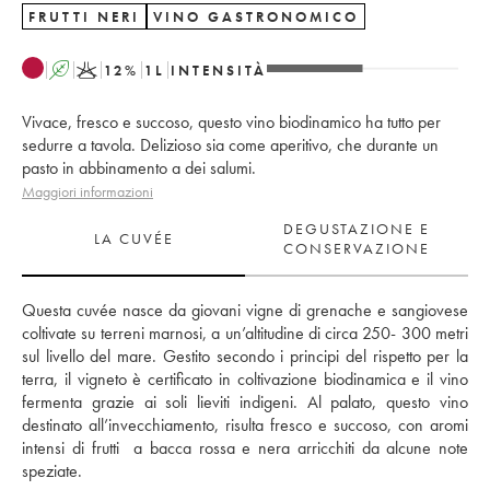
FRUTTI NERI
VINO GASTRONOMICO
A
K
12
%
1
L
INTENSITÀ
Vivace, fresco e succoso, questo vino biodinamico ha tutto per
sedurre a tavola. Delizioso sia come aperitivo, che durante un
pasto in abbinamento a dei salumi.
Maggiori informazioni
DEGUSTAZIONE E
LA CUVÉE
CONSERVAZIONE
Questa cuvée nasce da giovani vigne di grenache e sangiovese 
coltivate su terreni marnosi, a un’altitudine di circa 250- 300 metri 
sul livello del mare. Gestito secondo i principi del rispetto per la 
terra, il vigneto è certificato in coltivazione biodinamica e il vino 
fermenta grazie ai soli lieviti indigeni. Al palato, questo vino 
destinato all’invecchiamento, risulta fresco e succoso, con aromi 
intensi di frutti  a bacca rossa e nera arricchiti da alcune note 
speziate.