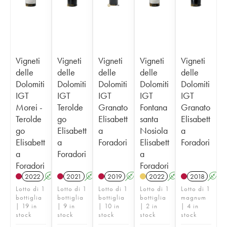
Vigneti
Vigneti
Vigneti
Vigneti
Vigneti
delle
delle
delle
delle
delle
Dolomiti
Dolomiti
Dolomiti
Dolomiti
Dolomiti
IGT
IGT
IGT
IGT
IGT
Morei -
Terolde
Granato
Fontana
Granato
Terolde
go
Elisabett
santa
Elisabett
go
Elisabett
a
Nosiola
a
Elisabett
a
Foradori
Elisabett
Foradori
a
Foradori
a
Foradori
Foradori
2022
A
K
2021
A
K
2019
A
K
2022
A
K
2018
A
Lotto di 1
Lotto di 1
Lotto di 1
Lotto di 1
Lotto di 1
bottiglia
bottiglia
bottiglia
bottiglia
magnum
| 19 in
| 9 in
| 10 in
| 2 in
| 4 in
stock
stock
stock
stock
stock