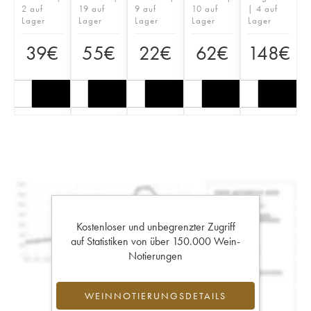
2 auf
19 auf
9 auf
10 auf
| 4 auf
Lager
Lager
Lager
Lager
Lager
39
€
55
€
22
€
62
€
148
€
Kostenloser und unbegrenzter Zugriff
auf Statistiken von über 150.000 Wein-
Notierungen
WEINNOTIERUNGSDETAILS