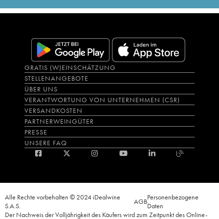
GRATIS (W)EINSCHÄTZUNG
STELLENANGEBOTE
ÜBER UNS
VERANTWORTUNG VON UNTERNEHMEN (CSR)
VERSANDKOSTEN
PARTNERWEINGÜTER
PRESSE
UNSERE FAQ
Alle Rechte vorbehalten © 2024 iDealwine
Personenbezogene
AGB
S.A.S.
Daten
Der Nachweis der Volljährigkeit des Käufers wird zum Zeitpunkt des Online-