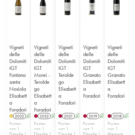
Vigneti
Vigneti
Vigneti
Vigneti
Vigneti
delle
delle
delle
delle
delle
Dolomiti
Dolomiti
Dolomiti
Dolomiti
Dolomiti
IGT
IGT
IGT
IGT
IGT
Fontana
Morei -
Terolde
Granato
Granato
santa
Terolde
go
Elisabett
Elisabett
Nosiola
go
Elisabett
a
a
Elisabett
Elisabett
a
Foradori
Foradori
a
a
Foradori
Foradori
Foradori
2022
A
K
2022
A
K
2021
A
K
2019
A
K
2018
A
Posten
Posten
Posten
Posten
Posten
von 1
von 1
von 1
von 1
von 1
Flasche |
Flasche |
Flasche |
Flasche |
Magnum