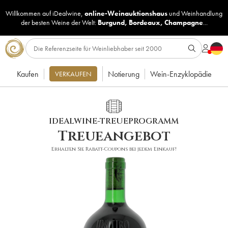
Willkommen auf iDealwine,
online-Weinauktionshaus
und
Weinhandlung
der besten Weine der Welt:
Burgund
,
Bordeaux
,
Champagne
...
Kaufen
Notierung
Wein-Enzyklopädie
VERKAUFEN
IDEALWINE-TREUEPROGRAMM
Treueangebot
Erhalten Sie Rabatt-Coupons bei jedem Einkauf!