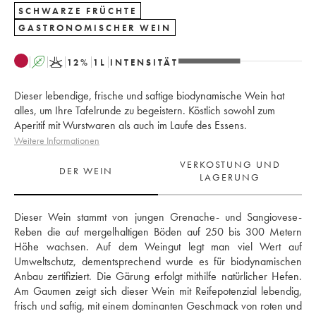
SCHWARZE FRÜCHTE
GASTRONOMISCHER WEIN
A
K
12
%
1
L
INTENSITÄT
Dieser lebendige, frische und saftige biodynamische Wein hat
alles, um Ihre Tafelrunde zu begeistern. Köstlich sowohl zum
Aperitif mit Wurstwaren als auch im Laufe des Essens.
Weitere Informationen
VERKOSTUNG UND
DER WEIN
LAGERUNG
Dieser Wein stammt von jungen Grenache- und Sangiovese-
Reben die auf mergelhaltigen Böden auf 250 bis 300 Metern 
Höhe wachsen. Auf dem Weingut legt man viel Wert auf 
Umweltschutz, dementsprechend wurde es für biodynamischen 
Anbau zertifiziert. Die Gärung erfolgt mithilfe natürlicher Hefen. 
Am Gaumen zeigt sich dieser Wein mit Reifepotenzial lebendig, 
frisch und saftig, mit einem dominanten Geschmack von roten und 