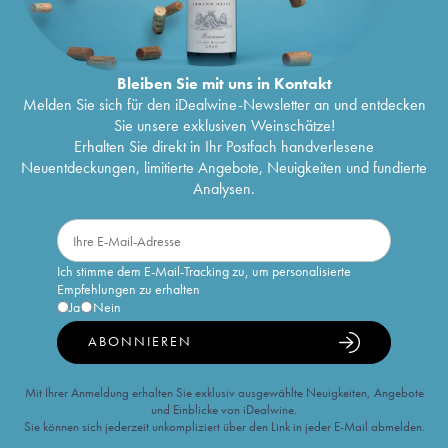
Bleiben Sie mit uns in Kontakt
Melden Sie sich für den iDealwine-Newsletter an und entdecken
Sie unsere exklusiven Weinschätze!
Erhalten Sie direkt in Ihr Postfach handverlesene
Neuentdeckungen, limitierte Angebote, Neuigkeiten und fundierte
Analysen.
Ich stimme dem E-Mail-Tracking zu, um personalisierte
Empfehlungen zu erhalten
Ja
Nein
ABONNIEREN
Mit Ihrer Anmeldung erhalten Sie exklusiv ausgewählte Neuigkeiten, Angebote
und Einblicke von iDealwine.
Sie können sich jederzeit unkompliziert über den Link in jeder E-Mail abmelden.