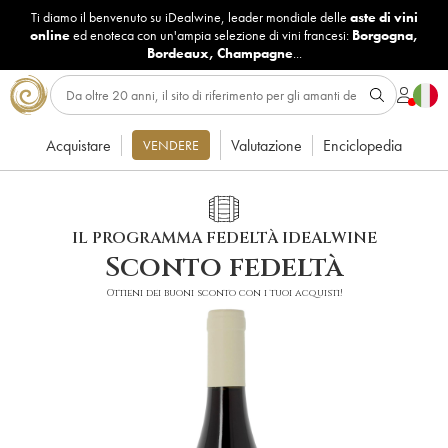
Ti diamo il benvenuto su iDealwine, leader mondiale delle
aste di vini
online
ed enoteca con un'ampia selezione di vini francesi:
Borgogna
,
Bordeaux
,
Champagne
...
Acquistare
Valutazione
Enciclopedia
VENDERE
IL PROGRAMMA FEDELTÀ IDEALWINE
Sconto fedeltà
Ottieni dei buoni sconto con i tuoi acquisti!