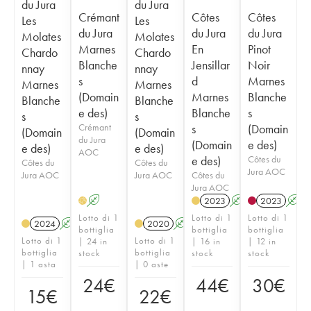
du Jura
du Jura
Crémant
Côtes
Côtes
Les
Les
du Jura
du Jura
du Jura
Molates
Molates
Marnes
En
Pinot
Chardo
Chardo
Blanche
Jensillar
Noir
nnay
nnay
s
d
Marnes
Marnes
Marnes
(Domain
Marnes
Blanche
Blanche
Blanche
e des)
Blanche
s
s
s
Crémant
s
(Domain
(Domain
(Domain
du Jura
(Domain
e des)
e des)
e des)
AOC
e des)
Côtes du
Côtes du
Côtes du
Jura AOC
Jura AOC
Jura AOC
Côtes du
Jura AOC
A
2023
A
2023
A
H
Lotto di 1
Lotto di 1
Lotto di 1
2024
A
2020
A
bottiglia
bottiglia
bottiglia
Lotto di 1
Lotto di 1
| 24 in
| 16 in
| 12 in
bottiglia
bottiglia
stock
stock
stock
| 1 asta
| 0 aste
24
€
44
€
30
€
15
€
22
€