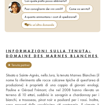
Con quale piatto posso abbinarlo?
Puoi consigliarmi dei vini simili?
Come va servito?
A quanto ammontano i costi di spedizione?
Ho un'altra domanda
INFORMAZIONI SULLA TENUTA:
DOMAINE DES MARNES BLANCHES
★ Tenuta partner
Situata a Sainte-Agnès, nello Jura, la tenuta Marnes Blanches (il 
nome fa riferimento alle rocce calcaree tipiche di quest'area di 
produzione) è proprietà di una coppia di giovani enologi, 
Pauline e Géraud Frémont, che nel 2008 hanno rilevato un 
terreno di 10 ettari, suddivisi in savagnin e chardonnay per i 
bianchi, e trousseau, pinot noir e poulsard per i rossi. Inoltre, 
sono presenti delle vecchissime viti centenarie. Il vigneto è 