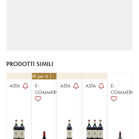
PRODOTTI SIMILI
9,45
€
per 6 | - 10%
ASTA
E-
ASTA
ASTA
E-
COMMERCE
COMMERCE