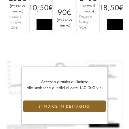
10,50
€
18,50
€
(
Prezzo di
(
Prezzo di
90
€
riserva
)
riserva
)
Prezzo a
Prezzo a
(
Prezzo di
bottiglia
bottiglia
riserva
)
126
€
90
€
Accesso gratuito e illimitato
alle statistiche e indici di oltre 150.000 vini
L'INDICE IN DETTAGLIO