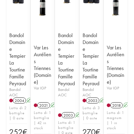
Bandol
Bandol
Bandol
Domain
Domain
Domain
Var Les
Var Les
e
e
e
Aurélien
Aurélien
Tempier
Tempier
Tempier
s
s
La
La
La
Triennes
Triennes
Tourtine
Tourtine
Tourtine
(Domain
(Domain
Famille
Famille
Famille
e)
e)
Peyraud
Peyraud
Peyraud
Var IGP
Var IGP
Bandol
Bandol
Bandol
AOC
AOC
AOC
2004
A
2003
A
2021
A
2018
A
Lotto di 2
Lotto di 3
Lotto di 1
Lotto di 1
bottiglie
bottiglie
2003
A
bottiglia
magnum
| 0 aste
| 0 aste
Lotto di 1
| 42 in
| 1 in
bottiglia
stock
stock
252
€
270
€
| 0 aste