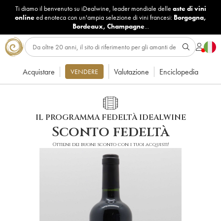
Ti diamo il benvenuto su iDealwine, leader mondiale delle
aste di vini
online
ed enoteca con un'ampia selezione di vini francesi:
Borgogna
,
Bordeaux
,
Champagne
...
Acquistare
Valutazione
Enciclopedia
VENDERE
IL PROGRAMMA FEDELTÀ IDEALWINE
Sconto fedeltà
Ottieni dei buoni sconto con i tuoi acquisti!