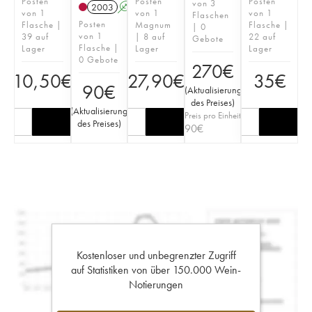
Posten
Posten
Posten
von 3
2003
A
von 1
von 1
von 1
Flaschen
Posten
Flasche |
Magnum
Flasche |
| 0
von 1
39 auf
| 8 auf
22 auf
Gebote
Flasche |
Lager
Lager
Lager
0 Gebote
270
€
10,50
€
27,90
€
35
€
90
€
(
Aktualisierung
des Preises
)
(
Aktualisierung
Preis pro Einheit
des Preises
)
90
€
Kostenloser und unbegrenzter Zugriff
auf Statistiken von über 150.000 Wein-
Notierungen