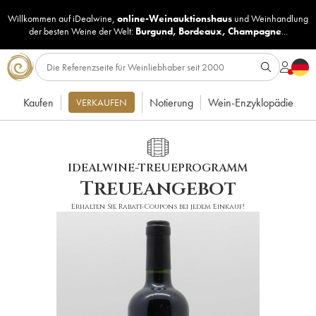
Willkommen auf iDealwine,
online-Weinauktionshaus
und
Weinhandlung
der besten Weine der Welt:
Burgund
,
Bordeaux
,
Champagne
...
Kaufen
Notierung
Wein-Enzyklopädie
VERKAUFEN
IDEALWINE-TREUEPROGRAMM
Treueangebot
Erhalten Sie Rabatt-Coupons bei jedem Einkauf!