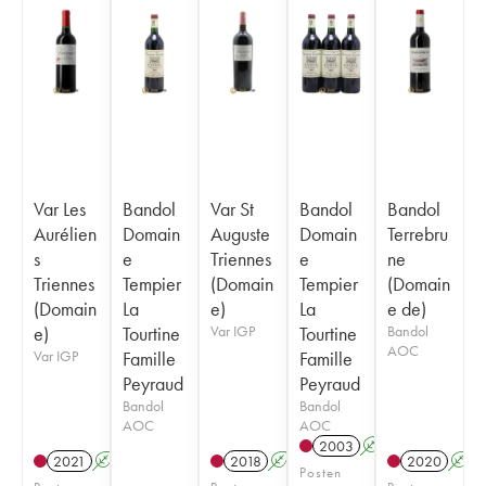
Var Les
Bandol
Var St
Bandol
Bandol
Aurélien
Domain
Auguste
Domain
Terrebru
s
e
Triennes
e
ne
Triennes
Tempier
(Domain
Tempier
(Domain
(Domain
La
e)
La
e de)
e)
Tourtine
Var IGP
Tourtine
Bandol
AOC
Var IGP
Famille
Famille
Peyraud
Peyraud
Bandol
Bandol
AOC
AOC
2003
A
2021
A
2018
A
2020
A
Posten