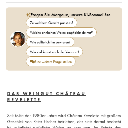
Fragen Sie Margaux, unsere KI-Sommelière
Zu welchem Gericht passt es?
Welche ähnlichen Weine empfiehlst du mir?
Wie sollte ich ihn servieren?
Wie viel kostet mich der Versand?
Eine weitere Frage stellen
DAS WEINGUT CHÂTEAU
REVELETTE
Seit Mitte der 1980er Jahre wird Château Revelette mit großem 
Geschick von Peter Fischer betrieben, der stets darauf bedacht 
ist, möglichst natürliche Weine zu erzeugen. Im Schutz des 