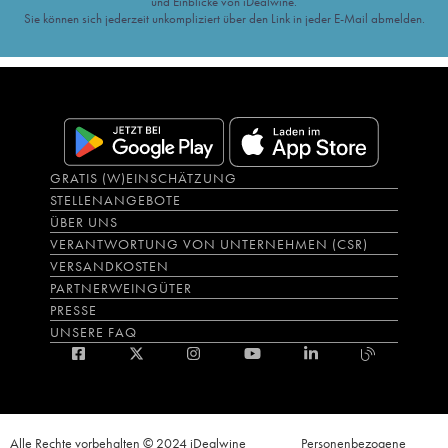
und Einblicke von iDealwine.
Sie können sich jederzeit unkompliziert über den Link in jeder E-Mail abmelden.
GRATIS (W)EINSCHÄTZUNG
STELLENANGEBOTE
ÜBER UNS
VERANTWORTUNG VON UNTERNEHMEN (CSR)
VERSANDKOSTEN
PARTNERWEINGÜTER
PRESSE
UNSERE FAQ
Alle Rechte vorbehalten © 2024 iDealwine
Personenbezogene