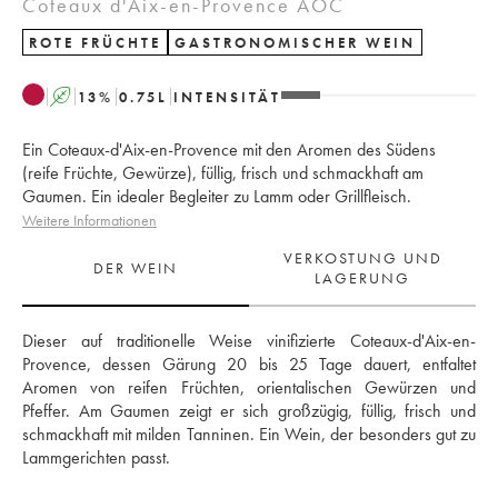
Coteaux d'Aix-en-Provence AOC
ROTE FRÜCHTE
GASTRONOMISCHER WEIN
A
13
%
0.75
L
INTENSITÄT
Ein Coteaux-d'Aix-en-Provence mit den Aromen des Südens
(reife Früchte, Gewürze), füllig, frisch und schmackhaft am
Gaumen. Ein idealer Begleiter zu Lamm oder Grillfleisch.
Weitere Informationen
VERKOSTUNG UND
DER WEIN
LAGERUNG
Dieser auf traditionelle Weise vinifizierte Coteaux-d'Aix-en-
Provence, dessen Gärung 20 bis 25 Tage dauert, entfaltet 
Aromen von reifen Früchten, orientalischen Gewürzen und 
Pfeffer. Am Gaumen zeigt er sich großzügig, füllig, frisch und 
schmackhaft mit milden Tanninen. Ein Wein, der besonders gut zu 
Lammgerichten passt.