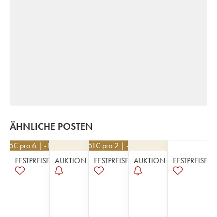
ÄHNLICHE POSTEN
9,45
€
pro 6 | -10%
26,51
€
pro 2 | -5%
FESTPREISE
AUKTION
FESTPREISE
AUKTION
FESTPREISE