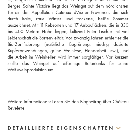
Berges Sainte Victoire liegt das Weingut auf dem nördlichsten 
Terroir der Appellation Coteaux d'Aix-en-Provence, die sich 
durch kalte, raue Winter und trockene, heiße Sommer 
auszeichnet. Mit 11 Rebsorten und 17 Anbauflächen, die in 330 
bis 400 Metern Höhe liegen, kultiviert Peter Fischer mit viel 
Leidenschaft die Sortenvielfalt. Vor zwanzig Jahren erhielt er die 
Bio-Zertifizierung (natürliche Begrünung, niedrig dosierte 
Kupferanwendungen, grüne Weinlese, Handarbeit usw.), und 
die Arbeit im Weinkeller wird immer sorgfältiger. Vor kurzem 
stellte das Weingut auf eiförmige Betontanks für seine 
Weißweinproduktion um. 
Weitere Informationen: 
Lesen Sie den Blogbeitrag über Château 
Revelette
DETAILLIERTE EIGENSCHAFTEN