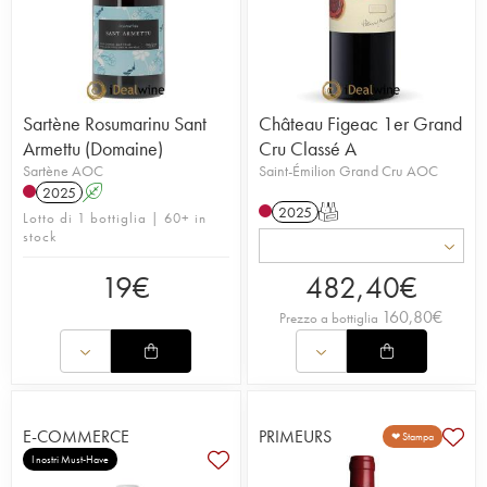
Sartène Rosumarinu Sant
Château Figeac 1er Grand
Armettu (Domaine)
Cru Classé A
Sartène AOC
Saint-Émilion Grand Cru AOC
2025
A
2025
T
Lotto di 1 bottiglia | 60+ in
stock
19
€
482,40
€
160,80
€
Prezzo a bottiglia
E-COMMERCE
PRIMEURS
❤ Stampa
I nostri Must-Have