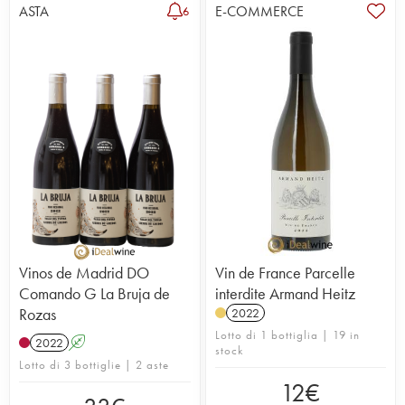
ASTA
E-COMMERCE
6
Vinos de Madrid DO
Vin de France Parcelle
Comando G La Bruja de
interdite Armand Heitz
Rozas
2022
Lotto di 1 bottiglia | 19 in
2022
A
stock
Lotto di 3 bottiglie | 2 aste
12
€