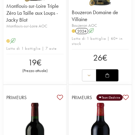
Montlouis-sur-Loire Triple
Bouzeron Domaine de
Zéro La Taille aux Loups -
Villaine
Jacky Blot
Bouzeron AOC
Montlouis-sur-Loire AOC
2024
A
Lotto di 1 bottiglia | 60+ in
A
H
stock
Lotto di 1 bottiglia | 7 aste
26
€
19
€
(
Prezzo attuale
)
PRIMEURS
PRIMEURS
❤ Team iDealwine