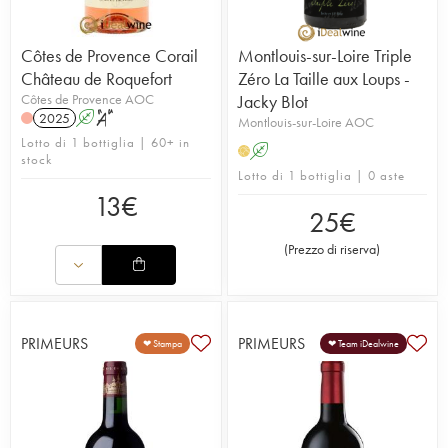
Côtes de Provence Corail
Montlouis-sur-Loire Triple
Château de Roquefort
Zéro La Taille aux Loups -
Côtes de Provence AOC
Jacky Blot
2025
A
S
Montlouis-sur-Loire AOC
Lotto di 1 bottiglia | 60+ in
A
H
stock
Lotto di 1 bottiglia | 0 aste
13
€
25
€
(
Prezzo di riserva
)
PRIMEURS
PRIMEURS
❤ Stampa
❤ Team iDealwine