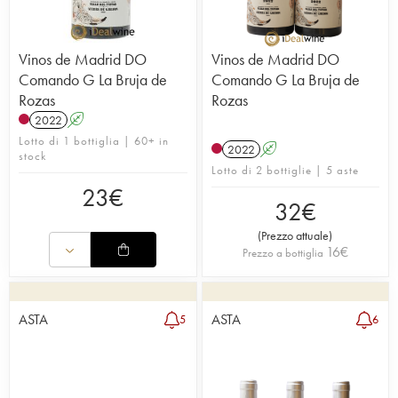
Vinos de Madrid DO
Vinos de Madrid DO
Comando G La Bruja de
Comando G La Bruja de
Rozas
Rozas
2022
A
Lotto di 1 bottiglia | 60+ in
2022
A
stock
Lotto di 2 bottiglie | 5 aste
23
€
32
€
(
Prezzo attuale
)
16
€
Prezzo a bottiglia
ASTA
ASTA
5
6