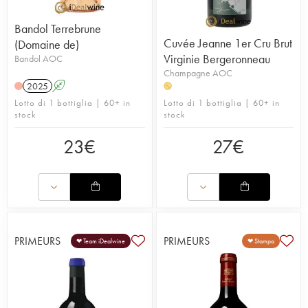
Bandol Terrebrune
Cuvée Jeanne 1er Cru Brut
(Domaine de)
Virginie Bergeronneau
Bandol AOC
Champagne AOC
2025
A
H
Lotto di 1 bottiglia | 60+ in
Lotto di 1 bottiglia | 60+ in
stock
stock
23
€
27
€
PRIMEURS
PRIMEURS
❤ Team iDealwine
❤ Stampa