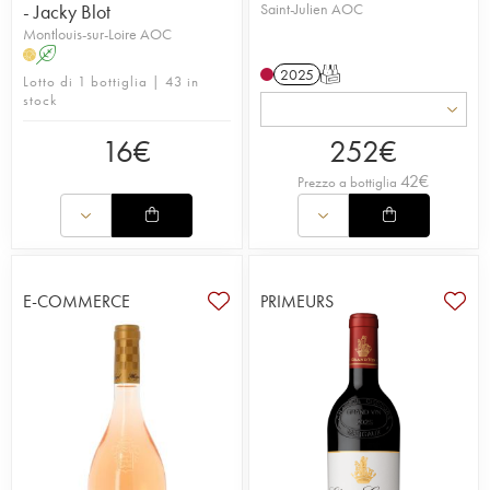
- Jacky Blot
Saint-Julien AOC
Montlouis-sur-Loire AOC
A
H
2025
T
Lotto di 1 bottiglia | 43 in
stock
16
€
252
€
42
€
Prezzo a bottiglia
E-COMMERCE
PRIMEURS