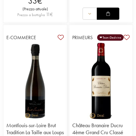
33
€
(
Prezzo attuale
)
11
€
Prezzo a bottiglia
E-COMMERCE
PRIMEURS
❤ Team iDealwine
Montlouis-sur-Loire Brut
Château Branaire Ducru
Tradition La Taille aux Loups
4ème Grand Cru Classé