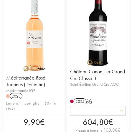
Château Canon 1er Grand
Méditerranée Rosé
Cru Classé B
Triennes (Domaine)
Saint-Émilion Grand Cru AOC
Méditerranée IGP
2025
2025
T
Lotto di 1 bottiglia | 60+ in
stock
9,90
€
604,80
€
100,80
€
Prezzo a bottiglia