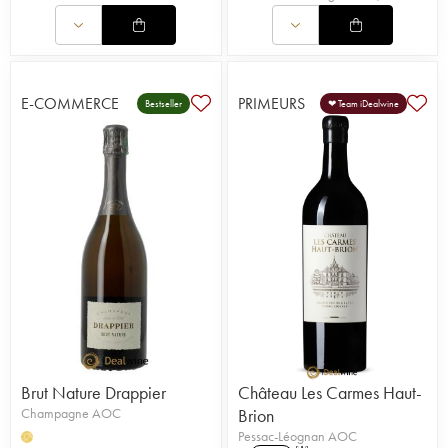
E-COMMERCE
PRIMEURS
Bestseller
❤ Team iDealwine
Brut Nature Drappier
Château Les Carmes Haut-
Champagne AOC
Brion
Pessac-Léognan AOC
H