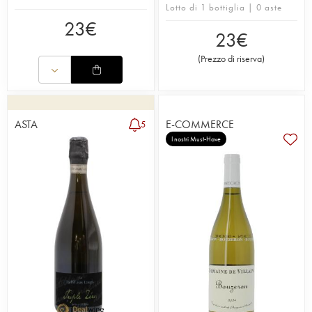
Lotto di 1 bottiglia | 0 aste
23
€
23
€
(
Prezzo di riserva
)
ASTA
E-COMMERCE
5
I nostri Must-Have