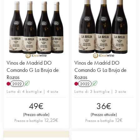
Vinos de Madrid DO
Vinos de Madrid DO
Comando G La Bruja de
Comando G La Bruja de
Rozas
Rozas
2022
A
2022
A
Lotto di 4 bottiglie | 4 aste
Lotto di 3 bottiglie | 3 aste
49
€
36
€
(
Prezzo attuale
)
(
Prezzo attuale
)
12,25
€
12
€
Prezzo a bottiglia
Prezzo a bottiglia