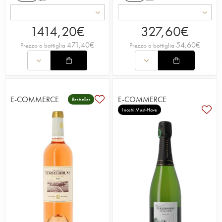
1414,20
€
327,60
€
471,40
€
54,60
€
Prezzo a bottiglia
Prezzo a bottiglia
E-COMMERCE
E-COMMERCE
Bestseller
I nostri Must-Have