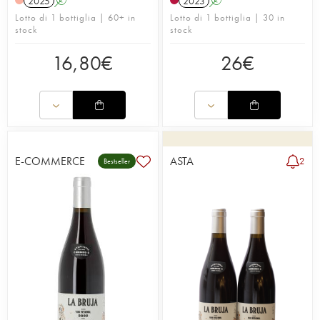
2025
A
2023
A
Lotto di 1 bottiglia | 60+ in
Lotto di 1 bottiglia | 30 in
stock
stock
16,80
€
26
€
E-COMMERCE
ASTA
2
Bestseller