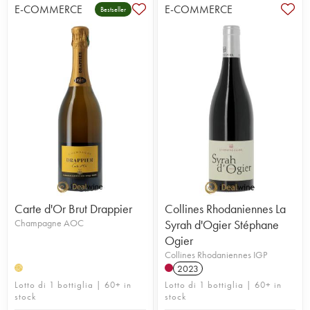
E-COMMERCE
E-COMMERCE
Bestseller
Carte d'Or Brut Drappier
Collines Rhodaniennes La
Champagne AOC
Syrah d'Ogier Stéphane
Ogier
Collines Rhodaniennes IGP
2023
H
Lotto di 1 bottiglia | 60+ in
Lotto di 1 bottiglia | 60+ in
stock
stock