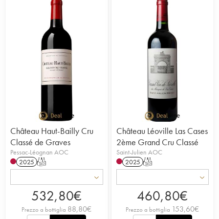
Château Haut-Bailly Cru
Château Léoville Las Cases
Classé de Graves
2ème Grand Cru Classé
Pessac-Léognan AOC
Saint-Julien AOC
2025
T
2025
T
532,80
€
460,80
€
88,80
€
153,60
€
Prezzo a bottiglia
Prezzo a bottiglia