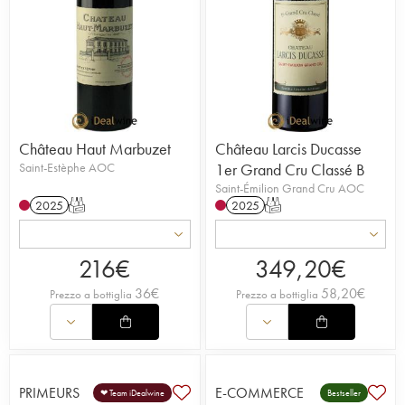
Château Haut Marbuzet
Château Larcis Ducasse
Saint-Estèphe AOC
1er Grand Cru Classé B
Saint-Émilion Grand Cru AOC
2025
T
2025
T
216
€
349,20
€
36
€
58,20
€
Prezzo a bottiglia
Prezzo a bottiglia
PRIMEURS
E-COMMERCE
❤ Team iDealwine
Bestseller