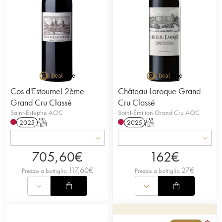
Cos d'Estournel 2ème
Château Laroque Grand
Grand Cru Classé
Cru Classé
Saint-Estèphe AOC
Saint-Émilion Grand Cru AOC
2025
T
2025
T
705,60
€
162
€
117,60
€
27
€
Prezzo a bottiglia
Prezzo a bottiglia