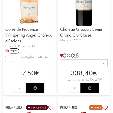
Côtes de Provence
Château Giscours 3ème
Whispering Angel Château
Grand Cru Classé
d'Esclans
Margaux AOC
Côtes de Provence AOC
2025
2025
T
Lotto di 1 bottiglia | 60+ in
stock
17,50
€
338,40
€
56,40
€
Prezzo a bottiglia
PRIMEURS
PRIMEURS
❤ Team iDealwine
❤ Stampa