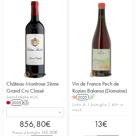
Château Montrose 2ème
Vin de France Pech de
Grand Cru Classé
Rozies Balansa (Domaine)
Saint-Estèphe AOC
2025
A
2025
T
Lotto di 1 bottiglia | 60+ in
stock
856,80
€
13
€
142,80
€
Prezzo a bottiglia