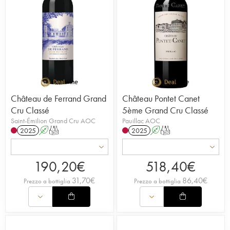
Château de Ferrand Grand
Château Pontet Canet
Cru Classé
5ème Grand Cru Classé
Saint-Émilion Grand Cru AOC
Pauillac AOC
2025
A
T
2025
A
T
190,20
€
518,40
€
31,70
€
86,40
€
Prezzo a bottiglia
Prezzo a bottiglia