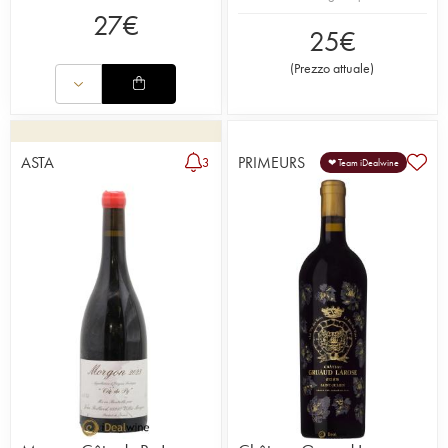
27
€
25
€
(
Prezzo attuale
)
ASTA
PRIMEURS
3
❤ Team iDealwine