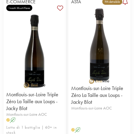
E-COMMERCE
ASTA
IVA detraibile
I nostri Must-Have
Montlouis-sur-Loire Triple
Montlouis-sur-Loire Triple
Zéro La Taille aux Loups -
Zéro La Taille aux Loups -
Jacky Blot
Jacky Blot
Montlouis-sur-Loire AOC
Montlouis-sur-Loire AOC
A
H
Lotto di 1 bottiglia | 60+ in
A
H
stock