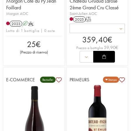
Morgon Côte du Py Jean
Château Gruaud Larose
Foillard
2ème Grand Cru Classé
Morgon AOC
Saint-Julien AOC
2025
T
2023
A
K
Lotto di 1 bottiglia | 0 aste
359,40
€
25
€
59,90
€
Prezzo a bottiglia
(
Prezzo di riserva
)
E-COMMERCE
PRIMEURS
Bestseller
❤ Stampa