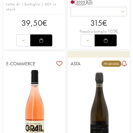
2025
T
Lotto di 1 bottiglia | 60+ in
stock
39,50
€
315
€
105
€
Prezzo a bottiglia
E-COMMERCE
ASTA
IVA detraibile