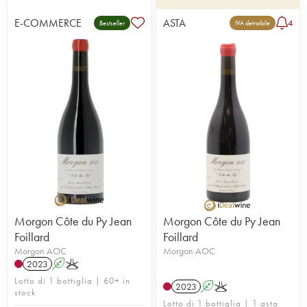
E-COMMERCE
ASTA
4
Bestseller
IVA detraibile
Morgon Côte du Py Jean
Morgon Côte du Py Jean
Foillard
Foillard
Morgon AOC
Morgon AOC
2023
A
K
Lotto di 1 bottiglia | 60+ in
2023
A
K
stock
Lotto di 1 bottiglia | 1 asta