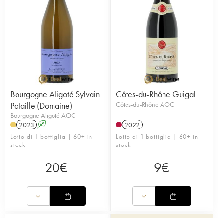
bottiglie da 75 cl. La bottiglia in vetro, così come la
conosciamo oggi, fu inventata nel 1632 dall’inglese Sir
Kenelm Digby; resistente ed economica, si diffuse
rapidamente, assumendo forme diverse a seconda delle
regioni: tra le più celebri la bordolese, la borgognona e la
flûte alsaziana. Il formato da 75 cl è perfetto per una
degustazione, una cena a due o un pranzo con pochi
intimi: permette di assaporare il vino nelle giuste quantità.
Bourgogne Aligoté Sylvain
Côtes-du-Rhône Guigal
Pataille (Domaine)
Côtes-du-Rhône AOC
Bourgogne Aligoté AOC
2023
A
2022
Lotto di 1 bottiglia | 60+ in
Lotto di 1 bottiglia | 60+ in
stock
stock
20
€
9
€