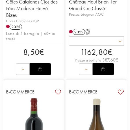
Côtes Catalanes Clos des
Château Haut Brion 1er
Fées Modeste Hervé
Grand Cru Classé
Bizeul
Pessac-Léognan AOC
Côtes Catalanes IGP
2025
2025
T
Lotto di 1 bottiglia | 60+ in
stock
8,50
€
1162,80
€
387,60
€
Prezzo a bottiglia
E-COMMERCE
E-COMMERCE