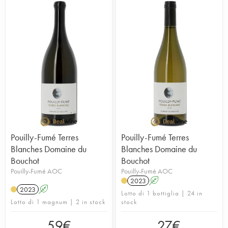
Pouilly-Fumé Terres
Pouilly-Fumé Terres
Blanches Domaine du
Blanches Domaine du
Bouchot
Bouchot
Pouilly-Fumé AOC
Pouilly-Fumé AOC
2023
A
2023
A
Lotto di 1 bottiglia | 24 in
Lotto di 1 magnum | 2 in stock
stock
59
€
27
€