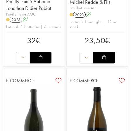
Pouilly-Fumé Aubaine
Michel Redde & Fils
Jonathan Didier Pabiot
Pouilly-Fumé AOC
Pouilly-Fumé AOC
2023
A
2023
A
Lotto di 1 bottiglia | 12 in
Lotto di 1 bottiglia | 6 in stock
stock
32
€
23,50
€
E-COMMERCE
E-COMMERCE