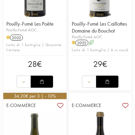
Pouilly-Fumé Les Poëte
Pouilly-Fumé Les Caillottes
Pouilly-Fumé AOC
Domaine du Bouchot
Pouilly-Fumé AOC
2022
2022
A
Lotto di 1 bottiglia | Quantità
limitate
Lotto di 1 bottiglia | 6 in stock
28
€
29
€
34,20
€
per 3 | - 10%
E-COMMERCE
E-COMMERCE