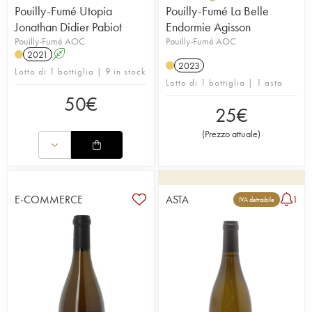
Pouilly-Fumé Utopia
Pouilly-Fumé La Belle
Jonathan Didier Pabiot
Endormie Agisson
Pouilly-Fumé AOC
Pouilly-Fumé AOC
2021
A
2023
Lotto di 1 bottiglia | 9 in stock
Lotto di 1 bottiglia | 1 asta
50
€
25
€
(
Prezzo attuale
)
E-COMMERCE
ASTA
1
IVA detraibile