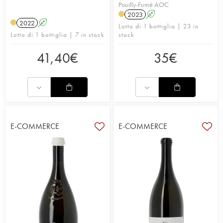
Pouilly-Fumé AOC
2023
A
2022
A
Lotto di 1 bottiglia | 23 in
Lotto di 1 bottiglia | 7 in stock
stock
41,40
€
35
€
E-COMMERCE
E-COMMERCE