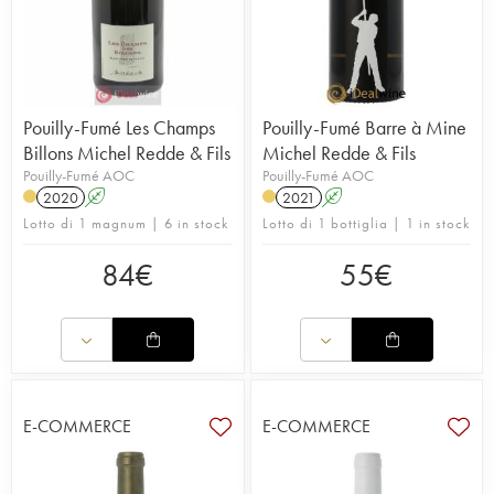
Pouilly-Fumé Les Champs
Pouilly-Fumé Barre à Mine
Billons Michel Redde & Fils
Michel Redde & Fils
Pouilly-Fumé AOC
Pouilly-Fumé AOC
2020
A
2021
A
Lotto di 1 magnum | 6 in stock
Lotto di 1 bottiglia | 1 in stock
84
€
55
€
E-COMMERCE
E-COMMERCE