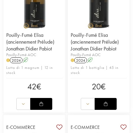
Pouilly-Fumé Elisa
Pouilly-Fumé Elisa
(anciennement Prélude)
(anciennement Prélude)
Jonathan Didier Pabiot
Jonathan Didier Pabiot
Pouilly-Fumé AOC
Pouilly-Fumé AOC
2024
A
2024
A
Lotto di 1 magnum | 12 in
Lotto di 1 bottiglia | 45 in
stock
stock
42
€
20
€
E-COMMERCE
E-COMMERCE