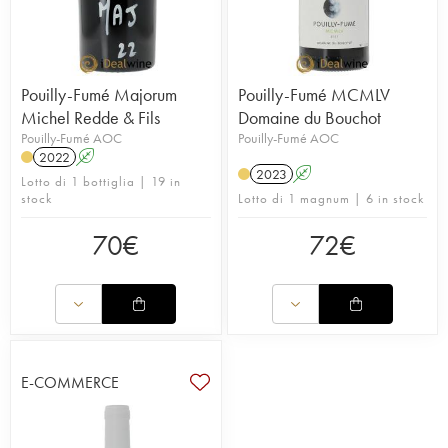
Pouilly-Fumé Majorum
Pouilly-Fumé MCMLV
Michel Redde & Fils
Domaine du Bouchot
Pouilly-Fumé AOC
Pouilly-Fumé AOC
2022
A
2023
A
Lotto di 1 bottiglia | 19 in
stock
Lotto di 1 magnum | 6 in stock
70
€
72
€
E-COMMERCE