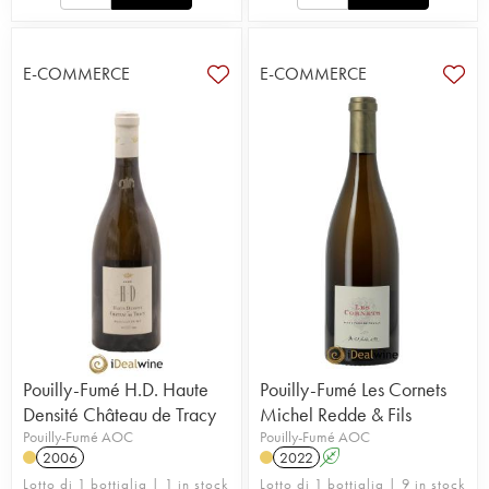
E-COMMERCE
E-COMMERCE
Pouilly-Fumé H.D. Haute
Pouilly-Fumé Les Cornets
Densité Château de Tracy
Michel Redde & Fils
Pouilly-Fumé AOC
Pouilly-Fumé AOC
2006
2022
A
Lotto di 1 bottiglia | 1 in stock
Lotto di 1 bottiglia | 9 in stock