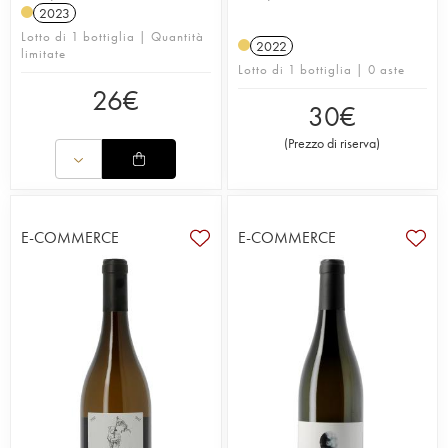
2023
Lotto di 1 bottiglia | Quantità
2022
limitate
Lotto di 1 bottiglia | 0 aste
26
€
30
€
(
Prezzo di riserva
)
E-COMMERCE
E-COMMERCE