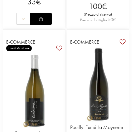
33
€
100
€
(
Prezzo di riserva
)
50
€
Prezzo a bottiglia
E-COMMERCE
E-COMMERCE
I nostri Must-Have
Pouilly-Fumé La Moynerie