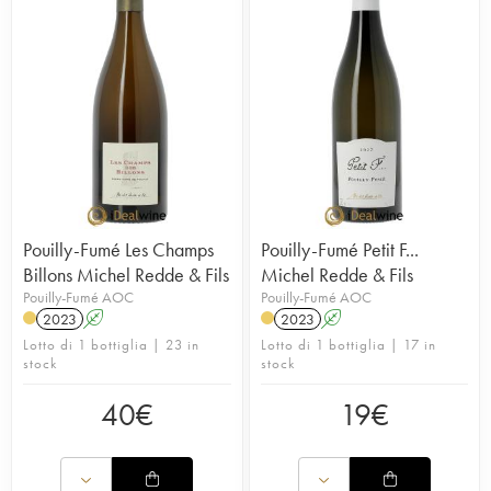
Pouilly-Fumé Les Champs
Pouilly-Fumé Petit F...
Billons Michel Redde & Fils
Michel Redde & Fils
Pouilly-Fumé AOC
Pouilly-Fumé AOC
2023
A
2023
A
Lotto di 1 bottiglia | 23 in
Lotto di 1 bottiglia | 17 in
stock
stock
40
€
19
€