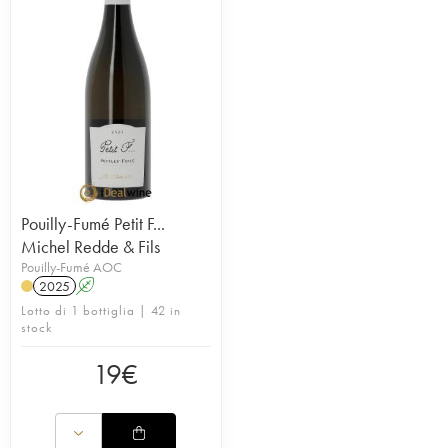
Pouilly-Fumé Petit F...
Michel Redde & Fils
Pouilly-Fumé AOC
2025
A
Lotto di 1 bottiglia | 42 in
stock
19
€