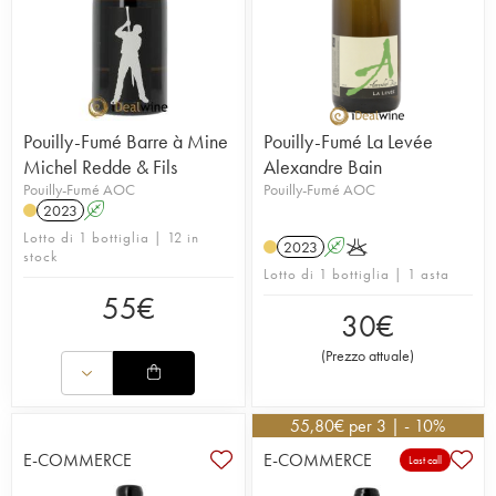
Pouilly-Fumé Barre à Mine
Pouilly-Fumé La Levée
Michel Redde & Fils
Alexandre Bain
Pouilly-Fumé AOC
Pouilly-Fumé AOC
2023
A
Lotto di 1 bottiglia | 12 in
2023
A
K
stock
Lotto di 1 bottiglia | 1 asta
55
€
30
€
(
Prezzo attuale
)
55,80
€
per 3 | - 10%
E-COMMERCE
E-COMMERCE
Last call