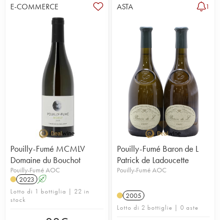
E-COMMERCE
ASTA
1
Pouilly-Fumé MCMLV
Pouilly-Fumé Baron de L
Domaine du Bouchot
Patrick de Ladoucette
Pouilly-Fumé AOC
Pouilly-Fumé AOC
2023
A
Lotto di 1 bottiglia | 22 in
2005
stock
Lotto di 2 bottiglie | 0 aste