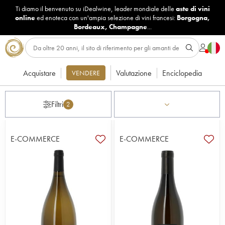
Ti diamo il benvenuto su iDealwine, leader mondiale delle
aste di vini
online
ed enoteca con un'ampia selezione di vini francesi:
Borgogna
,
Bordeaux
,
Champagne
...
Acquistare
Valutazione
Enciclopedia
VENDERE
Filtri
2
E-COMMERCE
E-COMMERCE