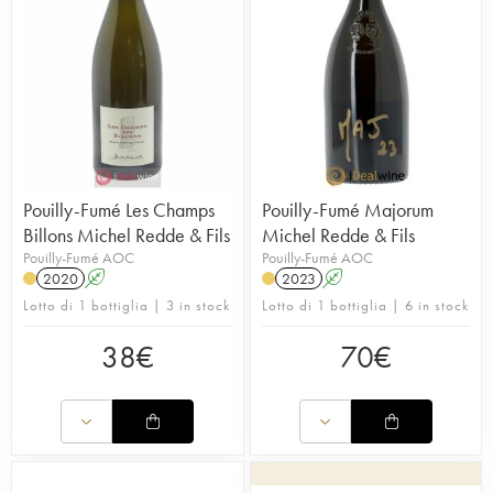
Pouilly-Fumé Les Champs
Pouilly-Fumé Majorum
Billons Michel Redde & Fils
Michel Redde & Fils
Pouilly-Fumé AOC
Pouilly-Fumé AOC
2020
A
2023
A
Lotto di 1 bottiglia | 3 in stock
Lotto di 1 bottiglia | 6 in stock
38
€
70
€