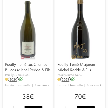
Pouilly-Fumé Les Champs
Pouilly-Fumé Majorum
Billons Michel Redde & Fils
Michel Redde & Fils
Pouilly-Fumé AOC
Pouilly-Fumé AOC
2020
A
2023
A
Lot de 1 bouteille | 3 en stock
Lot de 1 bouteille | 6 en stock
38
€
70
€