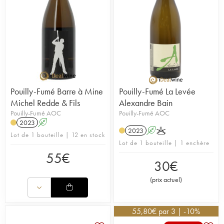
Pouilly-Fumé Barre à Mine
Pouilly-Fumé La Levée
Michel Redde & Fils
Alexandre Bain
Pouilly-Fumé AOC
Pouilly-Fumé AOC
2023
A
2023
A
K
Lot de 1 bouteille | 12 en stock
Lot de 1 bouteille | 1 enchère
55
€
30
€
(
prix actuel
)
55,80
€
par 3 | -10%