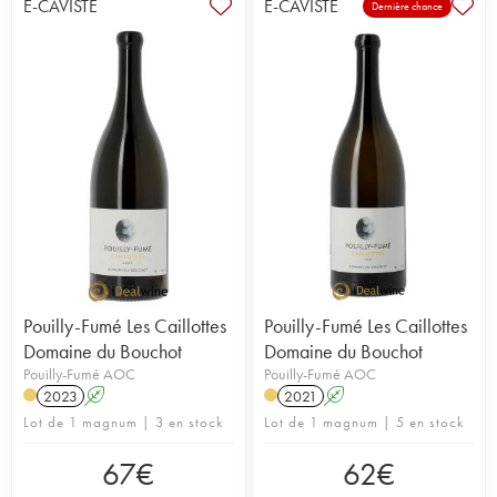
E-CAVISTE
E-CAVISTE
Dernière chance
Pouilly-Fumé Les Caillottes
Pouilly-Fumé Les Caillottes
Domaine du Bouchot
Domaine du Bouchot
Pouilly-Fumé AOC
Pouilly-Fumé AOC
2023
A
2021
A
Lot de 1 magnum | 3 en stock
Lot de 1 magnum | 5 en stock
67
€
62
€