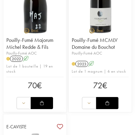
Pouilly-Fumé Majorum
Pouilly-Fumé MCMLV
Michel Redde & Fils
Domaine du Bouchot
Pouilly-Fumé AOC
Pouilly-Fumé AOC
2022
A
2023
A
Lot de 1 bouteille | 19 en
stock
Lot de 1 magnum | 6 en stock
70
€
72
€
E-CAVISTE