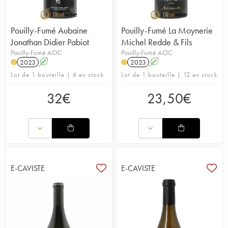
Pouilly-Fumé Aubaine
Pouilly-Fumé La Moynerie
Jonathan Didier Pabiot
Michel Redde & Fils
Pouilly-Fumé AOC
Pouilly-Fumé AOC
2023
A
2023
A
Lot de 1 bouteille | 6 en stock
Lot de 1 bouteille | 12 en stock
32
€
23,50
€
E-CAVISTE
E-CAVISTE