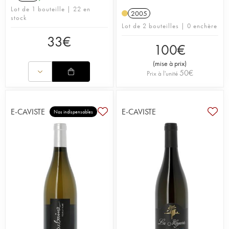
Lot de 1 bouteille | 22 en
2005
stock
Lot de 2 bouteilles | 0 enchère
33
€
100
€
(
mise à prix
)
50
€
Prix à l'unité
E-CAVISTE
E-CAVISTE
Nos indispensables