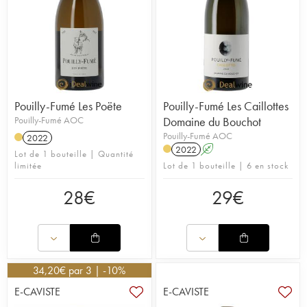
Pouilly-Fumé Les Poëte
Pouilly-Fumé Les Caillottes
Pouilly-Fumé AOC
Domaine du Bouchot
Pouilly-Fumé AOC
2022
2022
A
Lot de 1 bouteille | Quantité
limitée
Lot de 1 bouteille | 6 en stock
28
€
29
€
34,20
€
par 3 | -10%
E-CAVISTE
E-CAVISTE