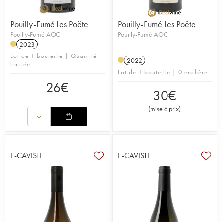
Pouilly-Fumé Les Poëte
Pouilly-Fumé Les Poëte
Pouilly-Fumé AOC
Pouilly-Fumé AOC
2023
Lot de 1 bouteille | Quantité
2022
limitée
Lot de 1 bouteille | 0 enchère
26
€
30
€
(
mise à prix
)
E-CAVISTE
E-CAVISTE