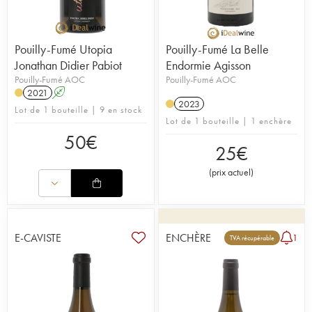
Pouilly-Fumé Utopia
Pouilly-Fumé La Belle
Jonathan Didier Pabiot
Endormie Agisson
Pouilly-Fumé AOC
Pouilly-Fumé AOC
2021
A
2023
Lot de 1 bouteille | 9 en stock
Lot de 1 bouteille | 1 enchère
50
€
25
€
(
prix actuel
)
E-CAVISTE
ENCHÈRE
1
TVA récupérable