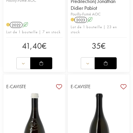
Pouilly-Fumé AOC
Prédilection) Jonathan
Didier Pabiot
Pouilly-Fumé AOC
2023
A
2022
A
Lot de 1 bouteille | 23 en
Lot de 1 bouteille | 7 en stock
stock
41,40
€
35
€
E-CAVISTE
E-CAVISTE