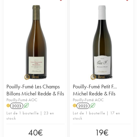
Pouilly-Fumé Les Champs
Pouilly-Fumé Petit F...
Billons Michel Redde & Fils
Michel Redde & Fils
Pouilly-Fumé AOC
Pouilly-Fumé AOC
2023
A
2023
A
Lot de 1 bouteille | 23 en
Lot de 1 bouteille | 17 en
stock
stock
40
€
19
€