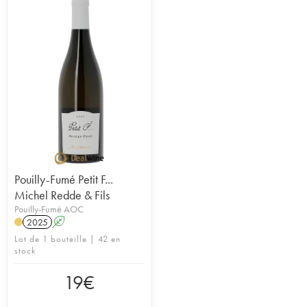
Pouilly-Fumé Petit F...
Michel Redde & Fils
Pouilly-Fumé AOC
2025
A
Lot de 1 bouteille | 42 en
stock
19
€