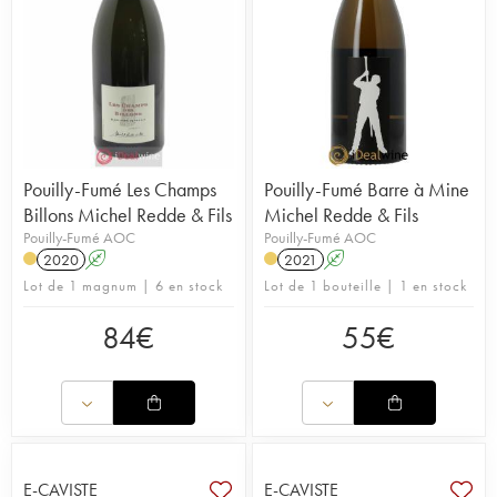
Pouilly-Fumé Les Champs
Pouilly-Fumé Barre à Mine
Billons Michel Redde & Fils
Michel Redde & Fils
Pouilly-Fumé AOC
Pouilly-Fumé AOC
2020
A
2021
A
Lot de 1 magnum | 6 en stock
Lot de 1 bouteille | 1 en stock
84
€
55
€
E-CAVISTE
E-CAVISTE