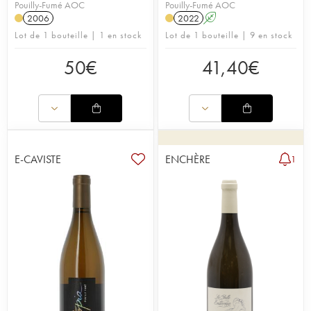
Pouilly-Fumé AOC
Pouilly-Fumé AOC
2006
2022
A
Lot de 1 bouteille | 1 en stock
Lot de 1 bouteille | 9 en stock
50
€
41,40
€
E-CAVISTE
ENCHÈRE
1