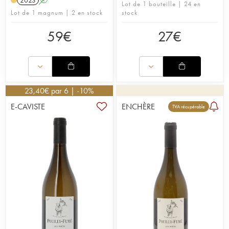
2023
A
Lot de 1 bouteille | 24 en
Lot de 1 magnum | 2 en stock
stock
59
€
27
€
23,40
€
par 6 | -10%
E-CAVISTE
ENCHÈRE
TVA récupérable