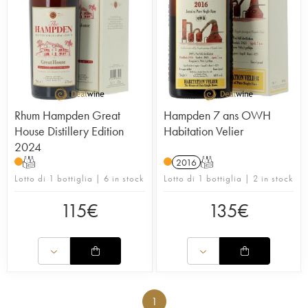
Rhum Hampden Great
Hampden 7 ans OWH
House Distillery Edition
Habitation Velier
2024
T
2016
T
Lotto di 1 bottiglia | 6 in stock
Lotto di 1 bottiglia | 2 in stock
115
€
135
€
1