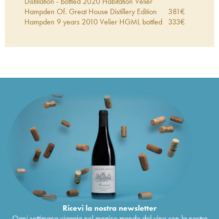
Distillation - bottled 2020 Habitation Velier
Hampden Of. Great House Distillery Edition
381
€
Hampden 9 years 2010 Velier HGML bottled
333
€
2019 Habitation Velier
Hampden 7 years 2011 Of. LFCH Pot Still
107
€
Distillation - bottled 2018 Habitation Velier
Hampden 15 years 2000 Compagnie des Indes
80
€
Single Cask n°JH10 - One of 303 - bottled
2016
Hampden 6 years 2010 Velier LROK Pot Still
89
€
Distillation - bottled 2016 Habitation Velier
Hampden 11 years 2010 Velier LROK LMDW
86
€
Hampden 10 years 2010 Velier Owl Single
523
€
Cask n°487 - One of 250 - bottled 2020
Trelawny Endemic Birds
Hampden 1998 Hidden Spirits The Wild Parrot
481
€
Single Cask n°WP98645 - bottled 2017
LMDW
Hampden Of. Great House Distillery Edition
105
€
2021
Jamaica 23 years 1990 Rum Nation Supreme
209
€
Ricevi la nostra newsletter
Lord bottled 2013 Specially Selected
Ogni settimana viaggia nel magico mondo del vino con la nostra