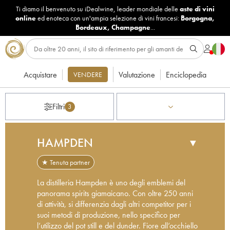
Ti diamo il benvenuto su iDealwine, leader mondiale delle
aste di vini
online
ed enoteca con un'ampia selezione di vini francesi:
Borgogna
,
Bordeaux
,
Champagne
...
Acquistare
Valutazione
Enciclopedia
VENDERE
Filtri
3
HAMPDEN
▼
★ Tenuta partner
La distilleria Hampden è uno degli emblemi del
panorama spirits giamaicano. Con oltre 250 anni
di attività, si differenzia dagli altri competitor per i
suoi metodi di produzione, nello specifico per
l’utilizzo del pot still e del dunder. Fiore all’occhiello