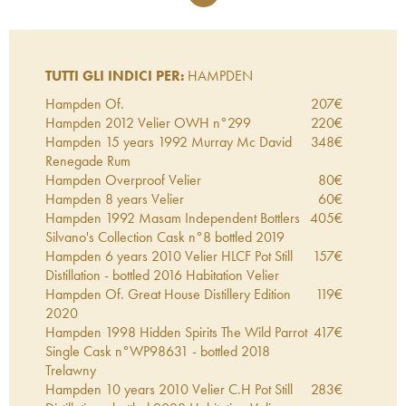
TUTTI GLI INDICI PER:
HAMPDEN
Hampden Of.
207
€
Hampden 2012 Velier OWH n°299
220
€
Hampden 15 years 1992 Murray Mc David
348
€
Renegade Rum
Hampden Overproof Velier
80
€
Hampden 8 years Velier
60
€
Hampden 1992 Masam Independent Bottlers
405
€
Silvano's Collection Cask n°8 bottled 2019
Hampden 6 years 2010 Velier HLCF Pot Still
157
€
Distillation - bottled 2016 Habitation Velier
Hampden Of. Great House Distillery Edition
119
€
2020
Hampden 1998 Hidden Spirits The Wild Parrot
417
€
Single Cask n°WP98631 - bottled 2018
Trelawny
Hampden 10 years 2010 Velier C.H Pot Still
283
€