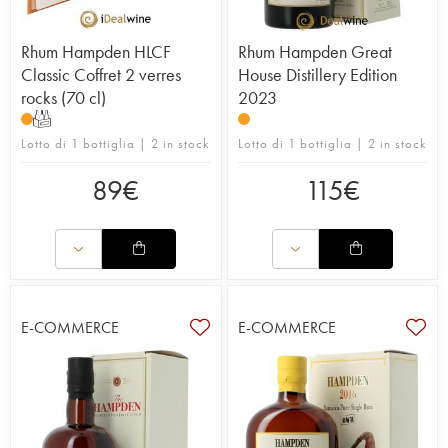
Rhum Hampden HLCF
Rhum Hampden Great
Classic Coffret 2 verres
House Distillery Edition
rocks (70 cl)
2023
T
Lotto di 1 bottiglia | 2 in stock
Lotto di 1 bottiglia | 2 in stock
89
€
115
€
E-COMMERCE
E-COMMERCE