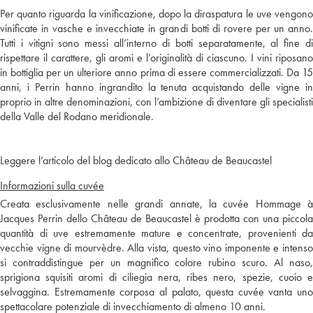
Per quanto riguarda la vinificazione, dopo la diraspatura le uve vengono
vinificate in vasche e invecchiate in grandi botti di rovere per un anno.
Tutti i vitigni sono messi all’interno di botti separatamente, al fine di
rispettare il carattere, gli aromi e l’originalità di ciascuno. I vini riposano
in bottiglia per un ulteriore anno prima di essere commercializzati. Da 15
anni, i Perrin hanno ingrandito la tenuta acquistando delle vigne in
proprio in altre denominazioni, con l’ambizione di diventare gli specialisti
della Valle del Rodano meridionale.
Leggere l’articolo del blog dedicato allo Château de Beaucastel
Informazioni sulla cuvée
Creata esclusivamente nelle grandi annate, la cuvée Hommage à
Jacques Perrin dello Château de Beaucastel è prodotta con una piccola
quantità di uve estremamente mature e concentrate, provenienti da
vecchie vigne di mourvèdre. Alla vista, questo vino imponente e intenso
si contraddistingue per un magnifico colore rubino scuro. Al naso,
sprigiona squisiti aromi di ciliegia nera, ribes nero, spezie, cuoio e
selvaggina. Estremamente corposa al palato, questa cuvée vanta uno
spettacolare potenziale di invecchiamento di almeno 10 anni.