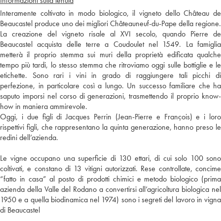
Informazioni sulla tenuta
Interamente coltivato in modo biologico, il vigneto dello Château de
Beaucastel produce uno dei migliori Châteauneuf-du-Pape della regione.
La creazione del vigneto risale al XVI secolo, quando Pierre de
Beaucastel acquista delle terre a Coudoulet nel 1549. La famiglia
metterà il proprio stemma sui muri della proprietà edificata qualche
tempo più tardi, lo stesso stemma che ritroviamo oggi sulle bottiglie e le
etichette. Sono rari i vini in grado di raggiungere tali picchi di
perfezione, in particolare così a lungo. Un successo familiare che ha
saputo imporsi nel corso di generazioni, trasmettendo il proprio know-
how in maniera ammirevole.
Oggi, i due figli di Jacques Perrin (Jean-Pierre e François) e i loro
rispettivi figli, che rappresentano la quinta generazione, hanno preso le
redini dell’azienda.
Le vigne occupano una superficie di 130 ettari, di cui solo 100 sono
coltivati, e constano di 13 vitigni autorizzati. Rese controllate, concime
“fatto in casa” al posto di prodotti chimici e metodo biologico (prima
azienda della Valle del Rodano a convertirsi all’agricoltura biologica nel
1950 e a quella biodinamica nel 1974) sono i segreti del lavoro in vigna
di Beaucastel