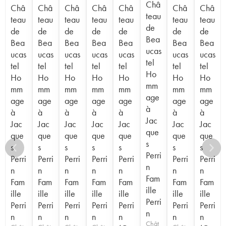
Châ
Châ
Châ
Châ
Châ
Châ
Châ
Châ
teau
teau
teau
teau
teau
teau
teau
teau
de
de
de
de
de
de
de
de
Bea
Bea
Bea
Bea
Bea
Bea
Bea
Bea
ucas
ucas
ucas
ucas
ucas
ucas
ucas
ucas
tel
tel
tel
tel
tel
tel
tel
tel
Ho
Ho
Ho
Ho
Ho
Ho
Ho
Ho
mm
mm
mm
mm
mm
mm
mm
mm
age
age
age
age
age
age
age
age
à
à
à
à
à
à
à
à
Jac
Jac
Jac
Jac
Jac
Jac
Jac
Jac
que
que
que
que
que
que
que
que
s
s
s
s
s
s
s
s
Perri
Perri
Perri
Perri
Perri
Perri
Perri
Perri
n
n
n
n
n
n
n
n
Fam
Fam
Fam
Fam
Fam
Fam
Fam
Fam
ille
ille
ille
ille
ille
ille
ille
ille
Perri
Perri
Perri
Perri
Perri
Perri
Perri
Perri
n
n
n
n
n
n
n
n
Chât