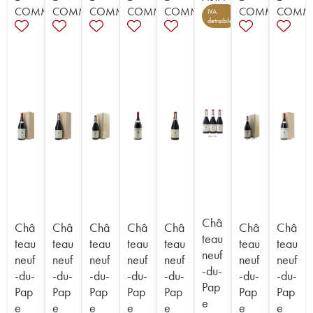
COMMERCE
COMMERCE
COMMERCE
COMMERCE
COMMERCE
COMMERCE
COMM
IVA
3
detraibile
Châ
Châ
Châ
Châ
Châ
Châ
Châ
Châ
teau
teau
teau
teau
teau
teau
teau
teau
neuf
neuf
neuf
neuf
neuf
neuf
neuf
neuf
-du-
-du-
-du-
-du-
-du-
-du-
-du-
-du-
Pap
Pap
Pap
Pap
Pap
Pap
Pap
Pap
e
e
e
e
e
e
e
e