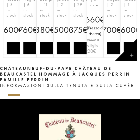
| 3
| 6
| 11
| 2
| 29
| 2
| 1
aste
in
in
in
in
in
in
in
stock
stock
stock
stock
stock
stock
stock
660
€
1600
€
760
€
380
1500
€
€
375
€
700
1600
€
(
Prezzo di
riserva
)
Prezzo a
bottiglia
220
€
✕
CHÂTEAUNEUF-DU-PAPE CHÂTEAU DE
BEAUCASTEL HOMMAGE À JACQUES PERRIN
FAMILLE PERRIN
INFORMAZIONI SULLA TENUTA E SULLA CUVÉE