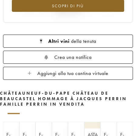
Tendenza al ribasso per il valore dell'annata 1990 nel 2026
SCOPRI DI PIÙ
rispetto al 2025
Altri vini
della tenuta
Crea una notifica
Aggiungi alla tua cantina virtuale
CHÂTEAUNEUF-DU-PAPE CHÂTEAU DE
BEAUCASTEL HOMMAGE À JACQUES PERRIN
FAMILLE PERRIN IN VENDITA
E-
E-
E-
E-
E-
ASTA
E-
E-