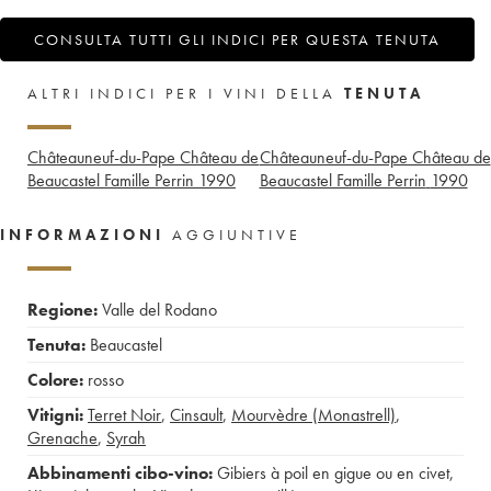
CONSULTA TUTTI GLI INDICI PER QUESTA TENUTA
ALTRI INDICI PER I VINI DELLA
TENUTA
Châteauneuf-du-Pape Château de
Châteauneuf-du-Pape Château de
Beaucastel Famille Perrin
1990
Beaucastel Famille Perrin
1990
INFORMAZIONI
AGGIUNTIVE
Regione:
Valle del Rodano
Tenuta:
Beaucastel
Colore:
rosso
Vitigni:
Terret Noir
,
Cinsault
,
Mourvèdre (Monastrell)
,
Grenache
,
Syrah
Abbinamenti cibo-vino:
Gibiers à poil en gigue ou en civet
,