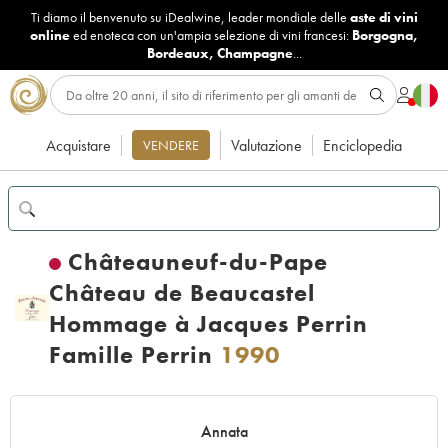
Ti diamo il benvenuto su iDealwine, leader mondiale delle
aste di vini
online
ed enoteca con un'ampia selezione di vini francesi:
Borgogna
,
Bordeaux
,
Champagne
...
Acquistare
Valutazione
Enciclopedia
VENDERE
Châteauneuf-du-Pape
Château de Beaucastel
Hommage à Jacques Perrin
Famille Perrin
1990
Annata