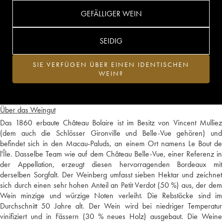
GEFÄLLIGER WEIN
SEIDIG
SIE VERFÜGEN ÜBER EINEN IDENTISCHEN
WEIN?
Über das Weingut
Das 1860 erbaute Château Bolaire ist im Besitz von Vincent Mulliez
(dem auch die Schlösser Gironville und Belle-Vue gehören) und
befindet sich in den Macau-Paluds, an einem Ort namens Le Bout de
l'Île. Dasselbe Team wie auf dem Château Belle-Vue, einer Referenz in
der Appellation, erzeugt diesen hervorragenden Bordeaux mit
derselben Sorgfalt. Der Weinberg umfasst sieben Hektar und zeichnet
sich durch einen sehr hohen Anteil an Petit Verdot (50 %) aus, der dem
Wein minzige und würzige Noten verleiht. Die Rebstöcke sind im
Durchschnitt 50 Jahre alt. Der Wein wird bei niedriger Temperatur
vinifiziert und in Fässern (30 % neues Holz) ausgebaut. Die Weine