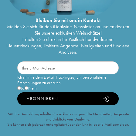
Bleiben Sie mit uns in Kontakt
Melden Sie sich für den iDealwine-Newsletter an und entdecken
Sie unsere exklusiven Weinschätze!
Erhalten Sie direkt in Ihr Postfach handverlesene
Neuentdeckungen, limitierte Angebote, Neuigkeiten und fundierte
Analysen.
Ich stimme dem E-Mail-Tracking zu, um personalisierte
Empfehlungen zu erhalten
Ja
Nein
ABONNIEREN
Mit Ihrer Anmeldung erhalten Sie exklusiv ausgewählte Neuigkeiten, Angebote
und Einblicke von iDealwine.
Sie können sich jederzeit unkompliziert über den Link in jeder E-Mail abmelden.