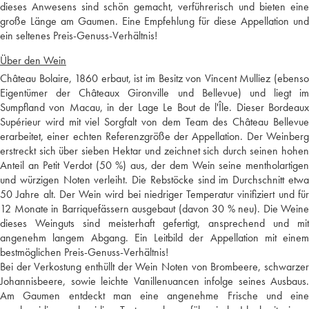
dieses Anwesens sind schön gemacht, verführerisch und bieten eine
große Länge am Gaumen. Eine Empfehlung für diese Appellation und
ein seltenes Preis-Genuss-Verhältnis!
Über den Wein
Château Bolaire, 1860 erbaut, ist im Besitz von Vincent Mulliez (ebenso
Eigentümer der Châteaux Gironville und Bellevue) und liegt im
Sumpfland von Macau, in der Lage Le Bout de l'Île. Dieser Bordeaux
Supérieur wird mit viel Sorgfalt von dem Team des Château Bellevue
erarbeitet, einer echten Referenzgröße der Appellation. Der Weinberg
erstreckt sich über sieben Hektar und zeichnet sich durch seinen hohen
Anteil an Petit Verdot (50 %) aus, der dem Wein seine mentholartigen
und würzigen Noten verleiht. Die Rebstöcke sind im Durchschnitt etwa
50 Jahre alt. Der Wein wird bei niedriger Temperatur vinifiziert und für
12 Monate in Barriquefässern ausgebaut (davon 30 % neu). Die Weine
dieses Weinguts sind meisterhaft gefertigt, ansprechend und mit
angenehm langem Abgang. Ein Leitbild der Appellation mit einem
bestmöglichen Preis-Genuss-Verhältnis!
Bei der Verkostung enthüllt der Wein Noten von Brombeere, schwarzer
Johannisbeere, sowie leichte Vanillenuancen infolge seines Ausbaus.
Am Gaumen entdeckt man eine angenehme Frische und eine