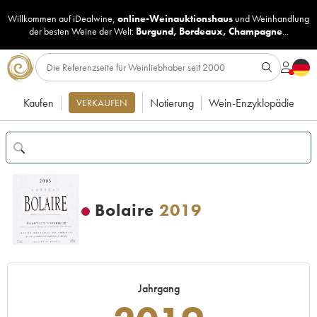
Willkommen auf iDealwine,
online-Weinauktionshaus
und
Weinhandlung
der besten Weine der Welt:
Burgund
,
Bordeaux
,
Champagne
...
Kaufen
Notierung
Wein-Enzyklopädie
VERKAUFEN
Bolaire
2019
Jahrgang