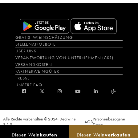
GRATIS (W)EINSCHÄTZUNG
STELLENANGEBOTE
ÜBER UNS
VERANTWORTUNG VON UNTERNEHMEN (CSR)
VERSANDKOSTEN
PARTNERWEINGÜTER
PRESSE
UNSERE FAQ
Alle Rechte vorbehalten © 2024 iDealwine
Personenbezogene
AGB
S.A.S.
Daten
Der Nachweis der Volljährigkeit des Käufers wird zum Zeitpunkt des Online-
Diesen Wein
kaufen
Diesen Wein
verkaufen
Verkaufs verlangt. CODE DE LA SANTÉ PUBLIQUE, ART.L.3342-1 et L.3353-3