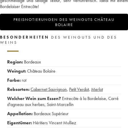
geschmeidige und seidige Textur, sehr verführerisch. Ideal mit einem
Bordelaiser Entrecôte!
PREISNOTIERUNGEN DES WEINGUTS CHÂTEAU
BOLAIRE
BESONDERHEITEN
DES WEINGUTS UND DES
WEINS
Region:
Bordeaux
Weingut:
Château Bolaire
Farbe:
rot
Rebsorten:
Cabernet Sauvignon
,
Petit Verdot
,
Merlot
Welcher Wein zum Essen?
Entrecôte à la Bordelaise
,
Carré
d'agneau aux herbes
,
Saint-Marcellin
Appellation:
Bordeaux Supérieur
Eigentümer:
Héritiers Vincent Mulliez