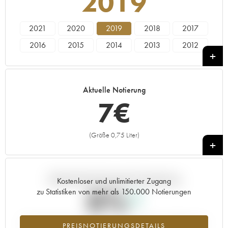
2019
2021
2020
2019
2018
2017
2016
2015
2014
2013
2012
2011
2010
2009
2008
2007
2006
2005
Aktuelle Notierung
7
€
(Größe 0,75 Liter)
+
Aktuelle Entwicklung der Preisnotierung
Kostenloser und unlimitierter Zugang
0%
zu Statistiken von mehr als 150.000 Notierungen
Preisanstiegs des Jahrgangs 2019 im Jahr 2026 im Vergleich zum
PREISNOTIERUNGSDETAILS