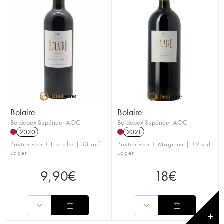
Bolaire
Bolaire
Bordeaux Supérieur AOC
Bordeaux Supérieur AOC
2020
2021
Posten von 1 Flasche | 13 auf
Posten von 1 Magnum | 19 auf
Lager
Lager
9,90
€
18
€
✕