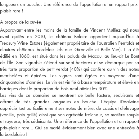
longueurs en bouche. Une référence de l'appellation et un rapport prix-
plaisir rare !
A propos de la cuvée
Auparavant entre les mains de la famille de Vincent Mulliez qui nous
avait quittés en 2010, le château Bolaire appartient aujourd'hui à
Treasury Wine Estates (également propriétaire de l'australien Penfolds et
d'autres châteaux bordelais tels que Gironville et Belle-Vue). Il a été
édifié en 1860, est situé dans les paluds de Macau, au lieu-dit Le Bout
de l'Île. Son vignoble s'étend sur sept hectares et se démarque par sa
très forte proportion de petit verdot (40%) qui confère au vin des notes
mentholées et épicées. Les vignes sont âgées en moyenne d'une
cinquantaine d'années. Le vin est vinifié à basse température et élevé en
barriques dont la proportion de bois neuf atteint les 30%.
Les vins de ce domaine se montrent de belle facture, séduisants et
offrant de très grandes longueurs en bouche. L'équipe iDealwine
apprécie tout particulièrement ses notes de mûre, de cassis et d'élevage
(vanille, pain grillé) ainsi que son agréable fraîcheur, sa matière souple
et soyeuse, très séduisante. Une référence de l'appellation et un rapport
prix-plaisir rare... Qui se marié évidemment bien avec une entrecôte à
la bordelaise !