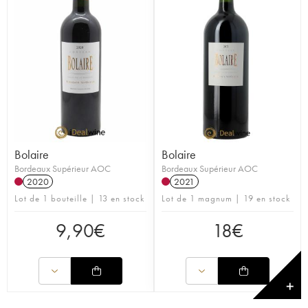
Bolaire
Bolaire
Bordeaux Supérieur AOC
Bordeaux Supérieur AOC
2020
2021
Lot de 1 bouteille | 13 en stock
Lot de 1 magnum | 19 en stock
9,90
€
18
€
✕