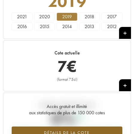
2019
2021
2020
2019
2018
2017
2016
2015
2014
2013
2012
2011
2010
2009
2008
2007
2006
2005
Cote actuelle
7
€
(format 75cl)
+
Tendance actuelle de la cote
Accès gratuit et illimité
0%
aux statistiques de plus de 150 000 cotes
Tendance à la hausse du millésime 2019 en 2026 par rapport à
DÉTAILS DE LA COTE