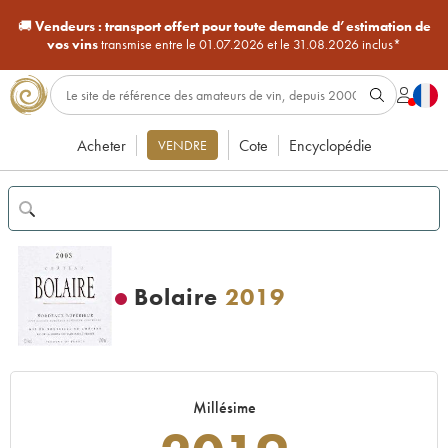
🚚
Vendeurs :
transport offert pour toute demande d’estimation de
vos vins
transmise entre le 01.07.2026 et le 31.08.2026 inclus*
Acheter
Cote
Encyclopédie
VENDRE
Bolaire
2019
Millésime