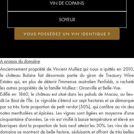
VIN DE COPAINS
SOYEUX
VOUS POSSÉDEZ UN VIN IDENTIQUE ?
A propos du domaine
Anciennement propriété de Vincent Mulliez qui nous a quittés en 2010,
le château Bolaire fait désormais partie du giron de Treasury Wine
Estates qui, en plus de détenir l'immense australien Penfolds, a racheté
les autres propriétés de la famille Mulliez : Gironville et Belle-Vue.
Edifié en 1860, le château est situé dans les paluds de Macau, au lieu-
dit Le Bout de l'Île. Le vignoble s'étend sur sept hectares et se démarque
par sa très forte proportion de petit verdot (50%), qui confère au vin des
notes mentholées et épicées. Les vignes sont âgées en moyenne d'une
cinquantaine d'années. Le vin est vinifié à basse température et élevé en
barriques dont la proportion de bois neuf atteint les 30%. Les vins de ce
domaine se montrent de belle facture, séduisants et offrant de très belles