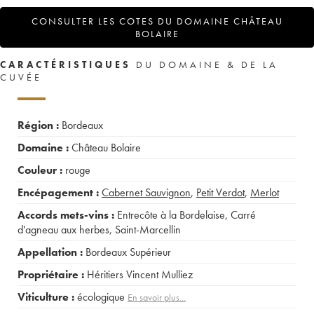
CONSULTER LES COTES DU DOMAINE CHÂTEAU
BOLAIRE
CARACTÉRISTIQUES
DU DOMAINE & DE LA
CUVÉE
Région :
Bordeaux
Domaine :
Château Bolaire
Couleur :
rouge
Encépagement :
Cabernet Sauvignon
,
Petit Verdot
,
Merlot
Accords mets-vins :
Entrecôte à la Bordelaise
,
Carré
d'agneau aux herbes
,
Saint-Marcellin
Appellation :
Bordeaux Supérieur
Propriétaire :
Héritiers Vincent Mulliez
Viticulture :
écologique
En savoir plus...