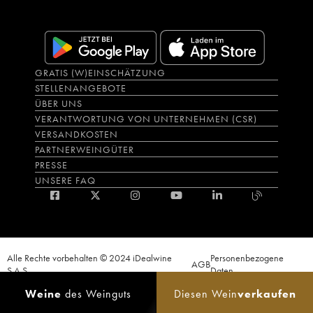
GRATIS (W)EINSCHÄTZUNG
STELLENANGEBOTE
ÜBER UNS
VERANTWORTUNG VON UNTERNEHMEN (CSR)
VERSANDKOSTEN
PARTNERWEINGÜTER
PRESSE
UNSERE FAQ
Alle Rechte vorbehalten © 2024 iDealwine
Personenbezogene
AGB
S.A.S.
Daten
Der Nachweis der Volljährigkeit des Käufers wird zum Zeitpunkt des Online-
Weine
des Weinguts
Diesen Wein
verkaufen
Verkaufs verlangt. CODE DE LA SANTÉ PUBLIQUE, ART.L.3342-1 et L.3353-3