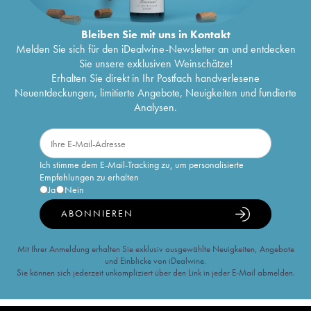
Bleiben Sie mit uns in Kontakt
Melden Sie sich für den iDealwine-Newsletter an und entdecken
Sie unsere exklusiven Weinschätze!
Erhalten Sie direkt in Ihr Postfach handverlesene
Neuentdeckungen, limitierte Angebote, Neuigkeiten und fundierte
Analysen.
Ich stimme dem E-Mail-Tracking zu, um personalisierte
Empfehlungen zu erhalten
Ja
Nein
ABONNIEREN
Mit Ihrer Anmeldung erhalten Sie exklusiv ausgewählte Neuigkeiten, Angebote
und Einblicke von iDealwine.
Sie können sich jederzeit unkompliziert über den Link in jeder E-Mail abmelden.