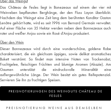
Über das Weingut
Das Château de Fesles liegt in Bonezeaux auf einem der vier mit
Weinreben bepflanzten Berghänge, der den Fluss Layon überblickt.
Nachdem das Weingut eine Zeit lang dem berühmten Konditor Gaston
Lenôtre gehört hatte, wird es seit 1996 von Bernard Germain verwaltet.
Auf einer Fläche von 35 Hektar werden neben dem Bonnezeaux auch
roter und weißer Anjou sowie ein Rosé d'Anjou produziert.
Über den Wein
Dieser Bonnezeaux wird durch eine wunderschöne, goldene Robe
charakterisiert, die ein gleichsam üppiges, sowie delikat aromatisches
Bukett verströmt. So findet man intensive Noten von Trockenobst,
Fruchtgelee, fleischigen Früchten und blumige Aromen (Akazie). Am
Gaumen unterstützt die eindrucksvolle Mineralität eine
außergewöhnliche Länge. Der Wein besitzt ein gutes Reifepotenzial.
Servieren Sie ihn zu fruchtigen Speisen.
PREISNOTIERUNGEN DES WEINGUTS CHÂTEAU DE
FESLES
PREISNOTIERUNG WEINE AUS DEMSELBEN