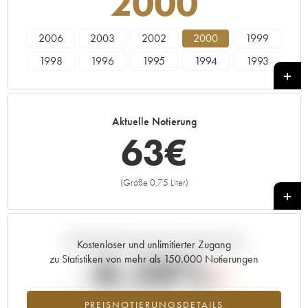
2000
2006
2003
2002
2000
1999
1998
1996
1995
1994
1993
1990
1989
1988
1986
1985
Aktuelle Notierung
63
€
(Größe 0,75 Liter)
+
Aktuelle Entwicklung der Preisnotierung
Kostenloser und unlimitierter Zugang
-8.58%
zu Statistiken von mehr als 150.000 Notierungen
Preisabfall des Jahrgangs 2000 im Jahr 2026 im Vergleich zum
PREISNOTIERUNGSDETAILS