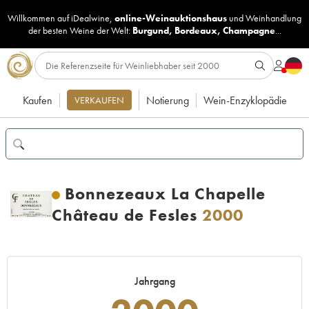
Willkommen auf iDealwine,
online-Weinauktionshaus
und
Weinhandlung
der besten Weine der Welt:
Burgund
,
Bordeaux
,
Champagne
...
Kaufen
Notierung
Wein-Enzyklopädie
VERKAUFEN
Bonnezeaux La Chapelle
Château de Fesles
2000
Jahrgang