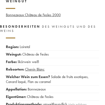
WEINGUT
Bonnezeaux Château de Fesles
2000
BESONDERHEITEN
DES WEINGUTS UND DES
WEINS
Region:
Loiretal
Weingut:
Château de Fesles
Farbe:
likörwein weiß
Rebsorten:
Chenin Blanc
Welcher Wein zum Essen?
Salade de fruits exotiques
,
Canard laqué
,
Flan au caramel
Appellation:
Bonnezeaux
Eigentümer:
Château de Fesles
Produktionsmethode:
umweltfreundlich
Mehr erfahren …