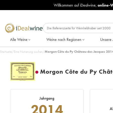
Willkommen auf iDealwine,
online-
Alle Weine
Weine nach Regionen
Unsere 
Startseite
/
Eine Notierung suchen
/
Morgon Côte du Py Château des Jacques 2014
Morgon Côte du Py Chât
Jahrgang
2014
A