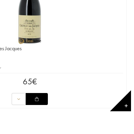
es Jacques
r
65
€
✕