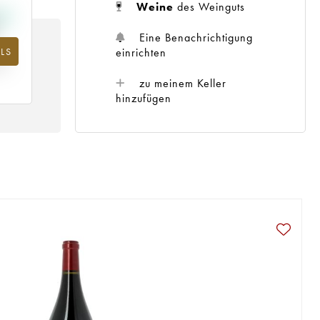
Weine
des Weinguts
Eine Benachrichtigung
LS
m
einrichten
25
zu meinem Keller
hinzufügen