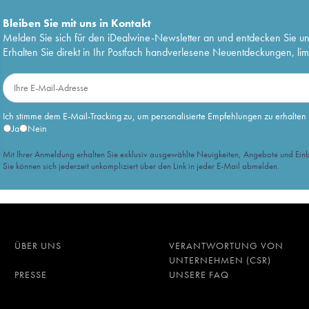
Bleiben Sie mit uns in Kontakt
Melden Sie sich für den iDealwine-Newsletter an und entdecken Sie u
Erhalten Sie direkt in Ihr Postfach handverlesene Neuentdeckungen, lim
Ich stimme dem E-Mail-Tracking zu, um personalisierte Empfehlungen zu erhalten
Ja
Nein
Mit Ihrer Anmeldung erhalten Sie exklusiv ausgewählte Neuigkeiten, Angebote und Einb
Sie können sich jederzeit unkompliziert über den Link in jeder E-Mail abmelden.
ÜBER UNS
VERANTWORTUNG VON
UNTERNEHMEN (CSR)
PRESSE
UNSERE FAQ