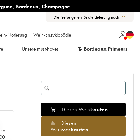
rgund
,
Bordeaux
,
Champagne
...
Die Preise gelten für die Lieferung nach:
ein-Notierung
Wein-Enzyklopädie
re
Unsere must-haves
🍇
Bordeaux Primeurs
Diesen Wein
kaufen
Diesen
Wein
verkaufen
ang
000