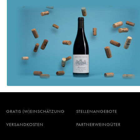
GRATIS (W)EINSCHÄTZUNG
STELLENANGEBOTE
VERSANDKOSTEN
PARTNERWEINGÜTER