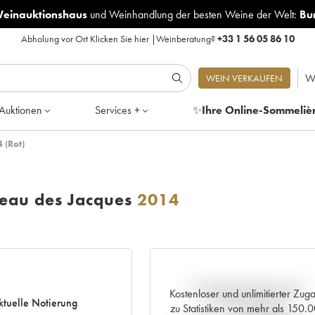
Weinauktionshaus
und
Weinhandlung der besten Weine der Welt:
Bu
Abholung vor Ort
Klicken Sie hier
|
Weinberatung?
+33 1 56 05 86 10
W
WEIN VERKAUFEN
Auktionen
Services +
✨
Ihre Online-Sommeliè
 (Rot)
eau des Jacques
2014
Aktuelle Entwicklung der
Kostenloser und unlimitierter Zug
ktuelle Notierung
Preisnotierung
zu Statistiken von mehr als 150.