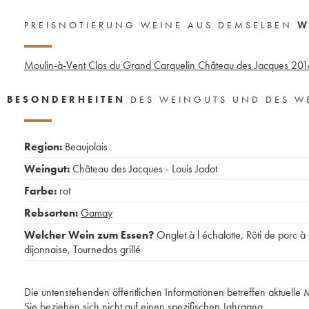
PREISNOTIERUNG WEINE AUS DEMSELBEN
W
Moulin-à-Vent Clos du Grand Carquelin Château des Jacques
201
BESONDERHEITEN
DES WEINGUTS UND DES W
Region:
Beaujolais
Weingut:
Château des Jacques - Louis Jadot
Farbe:
rot
Rebsorten:
Gamay
Welcher Wein zum Essen?
Onglet à l échalotte
,
Rôti de porc à 
dijonnaise
,
Tournedos grillé
Die untenstehenden öffentlichen Informationen betreffen aktuell
Sie beziehen sich nicht auf einen spezifischen Jahrgang.