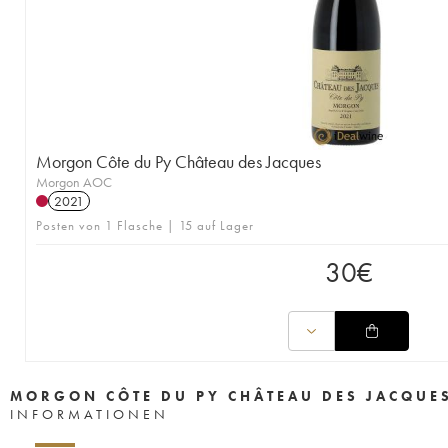
Morgon Côte du Py Château des Jacques
Morgon AOC
2021
Posten von 1 Flasche | 15 auf Lager
30
€
MORGON CÔTE DU PY CHÂTEAU DES JACQUE
INFORMATIONEN