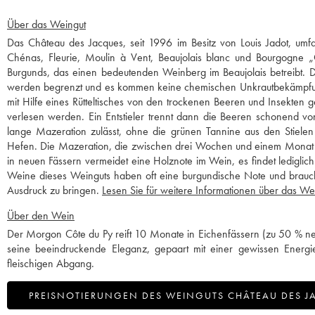
Über das Weingut
Das Château des Jacques, seit 1996 im Besitz von Louis Jadot, umfa
Chénas, Fleurie, Moulin à Vent, Beaujolais blanc und Bourgogne „
Burgunds, das einen bedeutenden Weinberg im Beaujolais betreibt.
werden begrenzt und es kommen keine chemischen Unkrautbekämpfungs
mit Hilfe eines Rütteltisches von den trockenen Beeren und Insekten 
verlesen werden. Ein Entstieler trennt dann die Beeren schonend von i
lange Mazeration zulässt, ohne die grünen Tannine aus den Stielen 
Hefen. Die Mazeration, die zwischen drei Wochen und einem Monat dau
in neuen Fässern vermeidet eine Holznote im Wein, es findet ledigli
Weine dieses Weinguts haben oft eine burgundische Note und brauche
Ausdruck zu bringen.
Lesen Sie für weitere Informationen über das Wei
Über den Wein
Der Morgon Côte du Py reift 10 Monate in Eichenfässern (zu 50 % neu
seine beeindruckende Eleganz, gepaart mit einer gewissen Energie
fleischigen Abgang.
PREISNOTIERUNGEN DES WEINGUTS CHÂTEAU DES JA