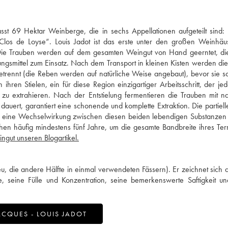
sst 69 Hektar Weinberge, die in sechs Appellationen aufgeteilt sind
Clos de Loyse“. Louis Jadot ist das erste unter den großen Weinhäu
 Die Trauben werden auf dem gesamten Weingut von Hand geerntet, die
mittel zum Einsatz. Nach dem Transport in kleinen Kisten werden di
getrennt (die Reben werden auf natürliche Weise angebaut), bevor sie sc
hren Stielen, ein für diese Region einzigartiger Arbeitsschritt, der je
zu extrahieren. Nach der Entstielung fermentieren die Trauben mit na
ert, garantiert eine schonende und komplette Extraktion. Die partiell
ch eine Wechselwirkung zwischen diesen beiden lebendigen Substanzen s
n häufig mindestens fünf Jahre, um die gesamte Bandbreite ihres Ter
ngut unseren Blogartikel.
, die andere Hälfte in einmal verwendeten Fässern). Er zeichnet sich 
, seine Fülle und Konzentration, seine bemerkenswerte Saftigkeit un
CQUES - LOUIS JADOT