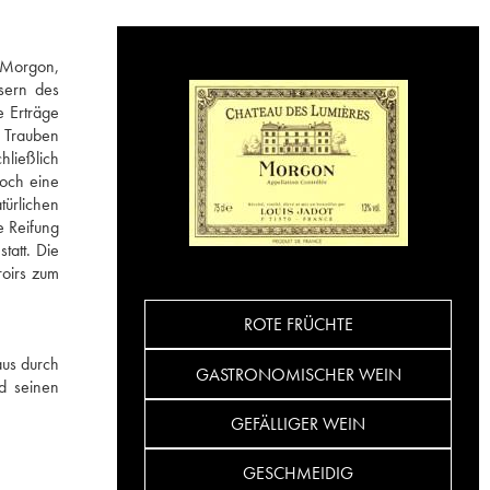
: Morgon,
sern des
 Erträge
e Trauben
hließlich
doch eine
türlichen
e Reifung
tatt. Die
roirs zum
ROTE FRÜCHTE
aus durch
GASTRONOMISCHER WEIN
d seinen
GEFÄLLIGER WEIN
GESCHMEIDIG