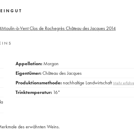
EINGUT
4
Moulin-à-Vent Clos de Rochegrès Château des Jacques
2014
EINS
Appellation:
Morgon
Eigentümer:
Château des Jacques
Produktionsmethode:
nachhaltige Landwirtschaft
Mehr erfahr
Trinktemperatur:
16°
la
e Merkmale des erwähnten Weins.