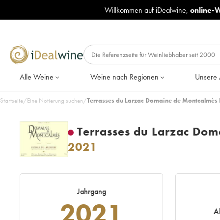
Willkommen auf iDealwine,
online-
Alle Weine
Weine nach Regionen
Unsere 
Startseite
/
Eine Notierung suchen
/
Terrasses du Larzac Domaine de Montcalmès F
Terrasses du Larzac Dom
2021
Jahrgang
2021
A