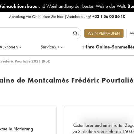
Weinauktionshaus
und
Weinhandlung der besten Weine der Welt:
Bu
Abholung vor Ort
Klicken Sie hier
|
Weinberatung?
+33 1 56 05 86 10
W
WEIN VERKAUFEN
Auktionen
Services +
✨
Ihre Online-Sommeliè
rédéric Pourtalié 2021 (Rot)
aine de Montcalmès Frédéric Pourtalié
Aktuelle Entwicklung der
Kostenloser und unlimitierter Zug
ktuelle Notierung
Preisnotierung
zu Statistiken von mehr als 150.