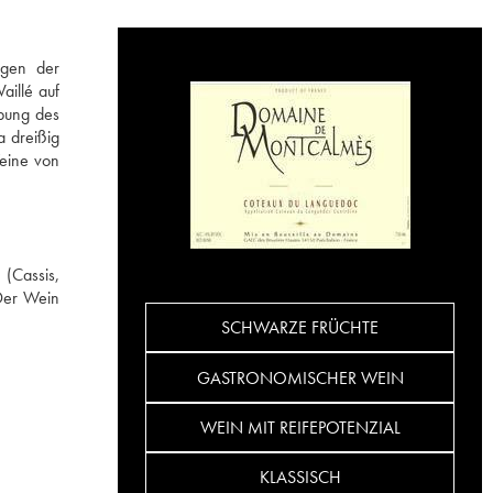
igen der
aillé auf
bung des
a dreißig
Weine von
.
(Cassis,
Der Wein
SCHWARZE FRÜCHTE
GASTRONOMISCHER WEIN
WEIN MIT REIFEPOTENZIAL
KLASSISCH