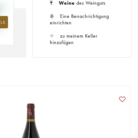
Weine
des Weinguts
Eine Benachrichtigung
einrichten
LS
m
25
zu meinem Keller
hinzufügen