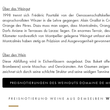
Über das Weingut
1998 trennt sich Frédéric Pourtalié von der Genossenschaftskel
anspruchsvollsten Winzer in die Lehre gegangen: Alain Graillot in Cro
Grange des Pères. Dazu muss man sagen, dass Montcalmès, Grang
Dorfs Aniane in Terrasses du Larzac liegen. Ein enormes Terroir, de
Kilometer nordwestlich von Montpellier gelegene Weingut umfasst ei
Montcalmès haben stetig an Präzision und Ausgewogenheit gewonnen 
Über den Wein
Diese Abfüllung wird in Eichenfässern ausgebaut. Das Bukett of
Brombeere) sowie Moschus- und Gewürznoten. Am Gaumen zeigen s
zeichnet sich durch seine schlichte Struktur und seine seidigen Tannine
PREISNOTIERUNGEN DES WEINGUTS DOMAINE DE 
PREISNOTIERUNG WEINE AUS DEMSELBEN
W