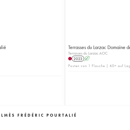
lié
Terrasses du Larzac Domaine d
Terrasses du Larzac AOC
2023
A
Posten von 1 Flasche | 60+ auf La
LMÈS FRÉDÉRIC POURTALIÉ