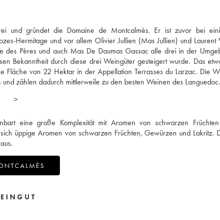
lerei und gründet die Domaine de Montcalmès. Er ist zuvor bei ein
zes-Hermitage und vor allem Olivier Jullien (Mas Jullien) und Laurent V
e des Pères und auch Mas De Daumas Gassac alle drei in der Umge
ssen Bekanntheit durch diese drei Weingüter gesteigert wurde. Das etw
ne Fläche von 22 Hektar in der Appellation Terrasses du Larzac. Die 
und zählen dadurch mittlerweile zu den besten Weinen des Languedoc
>
fenbart eine große Komplexität mit Aromen von schwarzen Früchten 
ich üppige Aromen von schwarzen Früchten, Gewürzen und Lakritz. 
 aus.
MONTCALMÈS
EINGUT