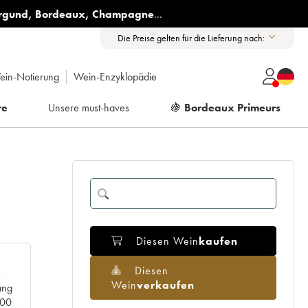
rgund
,
Bordeaux
,
Champagne
...
Die Preise gelten für die Lieferung nach:
ein-Notierung
Wein-Enzyklopädie
re
Unsere must-haves
🍇
Bordeaux Primeurs
Diesen Wein
kaufen
Diesen
Wein
verkaufen
ang
000