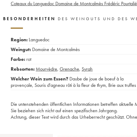
Coteaux du Languedoc Domaine de Montcalmès Frédéric Pourtalié
BESONDERHEITEN
DES WEINGUTS UND DES W
Region:
Languedoc
Weingut:
Domaine de Montcalmès
Farbe:
rot
Rebsorten:
Mourvèdre
,
Grenache
,
Syrah
Welcher Wein zum Essen?
Daube de joue de boeuf à la
provençale
,
Souris d'agneau rôti à la fleur de thym
,
Brie aux truffes
Die untenstehenden öffentlichen Informationen betreffen aktuell
Sie beziehen sich nicht auf einen spezifischen Jahrgang.
Achtung, dieser Text wird durch das Urheberrecht geschützt. Ohne 