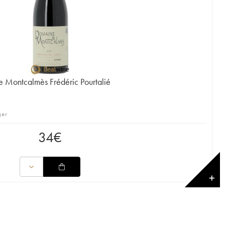
e Montcalmès Frédéric Pourtalié
ger
34
€
✕