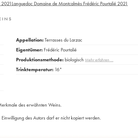
2021
Languedoc Domaine de Montcalmès Frédéric Pourtalié
2021
EINS
Appellation:
Terrasses du Larzac
Eigentümer:
Frédéric Pourtalié
Produktionsmethode:
biologisch
Mehr erfahren …
Trinktemperatur:
16°
e Merkmale des erwähnten Weins.
Einwilligung des Autors darf er nicht kopiert werden.