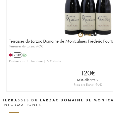
Terrasses du Larzac Domaine de Montcalmès Frédéric Pourta
Terrasses du Larzac AOC
2019
A
Posten von 3 Flaschen | 5 Gebote
120
€
(
Aktueller Preis
)
40
€
Preis pro Einheit
TERRASSES DU LARZAC DOMAINE DE MONTCA
INFORMATIONEN