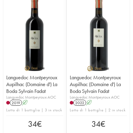
Languedoc Montpeyroux
Languedoc Montpeyroux
Aupilhac (Domaine d') La
Aupilhac (Domaine d') La
Boda Sylvain Fadat
Boda Sylvain Fadat
Languedoc Montpeyroux AOC
Languedoc Montpeyroux AOC
2019
A
2022
A
Lotto di 1 bottiglia | 3 in stock
Lotto di 1 bottiglia | 2 in stock
34
€
34
€