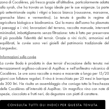
zona di Cocalières, più fresca grazie all’altitudine, particolarmente adatta
alla syrah, che ha trovato un luogo ideale per le sue esigenze. La parte
più settentrionale ospita i vitigni a bacca bianca (roussanne, marsanne,
grenache blanc e vermentino). La tenuta è gestita in regime di
agricoltura biologica e biodinamica. Qui la mano dell'uomo ha plasmato
i paesaggi e i vini; lavorazioni del terreno, raccolta manuale, interventi
minimalisti, imbottigliamento senza filtrazione: tutto è fatto per preservare
il più possibile l'identità del terroir. Grazie a vini ricchi, armoniosi ed
equilibrati, le cuvée sono veri gioielli del patrimonio tradizionale del
Languedoc.
Informazioni sulla cuvée
La cuvée Boda è prodotta in due terroir d’eccezione della tenuta: nei
terrazzamenti argilloso-calcarei di Aupilhac e nell’anfiteatro vulcanico di
Cocalières. Le uve sono raccolte a mano e macerate a lungo per 15/20
giorni con follature regolari. Il vino è invecchiato per 25 mesi in barrique
da 300 litri. Ne risulta un assemblaggio che coniuga tutta la freschezza
delle Cocalières all’intensità di Aupilhac. Un magnifico vino con note di
spezie, cioccolato e frutti neri, da degustare con piatti di carattere.
CONSULTA TUTTI GLI INDICI PER QUESTA TENUTA