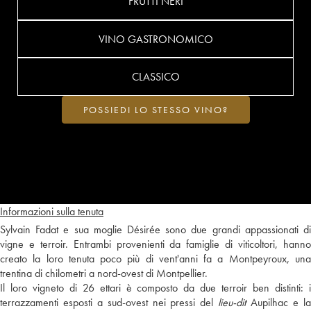
FRUTTI NERI
VINO GASTRONOMICO
CLASSICO
POSSIEDI LO STESSO VINO?
Informazioni sulla tenuta
Sylvain Fadat e sua moglie Désirée sono due grandi appassionati di
vigne e terroir. Entrambi provenienti da famiglie di viticoltori, hanno
creato la loro tenuta poco più di vent'anni fa a Montpeyroux, una
trentina di chilometri a nord-ovest di Montpellier.
Il loro vigneto di 26 ettari è composto da due terroir ben distinti: i
terrazzamenti esposti a sud-ovest nei pressi del
lieu-dit
Aupilhac e l