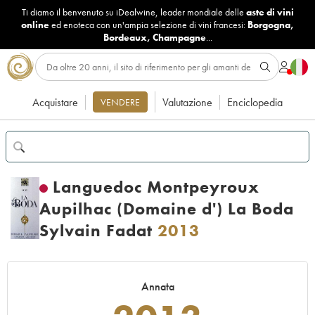
Ti diamo il benvenuto su iDealwine, leader mondiale delle
aste di vini
online
ed enoteca con un'ampia selezione di vini francesi:
Borgogna
,
Bordeaux
,
Champagne
...
Acquistare
Valutazione
Enciclopedia
VENDERE
Languedoc Montpeyroux
Aupilhac (Domaine d') La Boda
Sylvain Fadat
2013
Annata