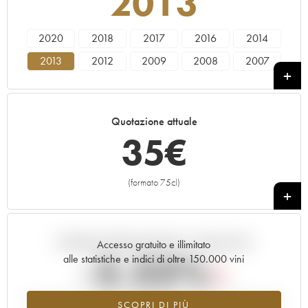
2013
2020
2018
2017
2016
2014
2013
2012
2009
2008
2007
2006
Quotazione attuale
35
€
(formato 75cl)
+
Andamento della quotazione in tempo reale
Accesso gratuito e illimitato
-2.23%
alle statistiche e indici di oltre 150.000 vini
Tendenza al ribasso per il valore dell'annata 2013 nel 2026 rispetto
SCOPRI DI PIÙ