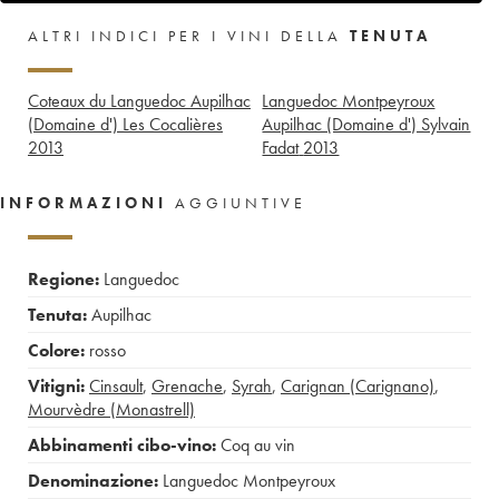
ALTRI INDICI PER I VINI DELLA
TENUTA
Coteaux du Languedoc Aupilhac
Languedoc Montpeyroux
(Domaine d') Les Cocalières
Aupilhac (Domaine d') Sylvain
2013
Fadat
2013
INFORMAZIONI
AGGIUNTIVE
Regione:
Languedoc
Tenuta:
Aupilhac
Colore:
rosso
Vitigni:
Cinsault
,
Grenache
,
Syrah
,
Carignan (Carignano)
,
Mourvèdre (Monastrell)
Abbinamenti cibo-vino:
Coq au vin
Denominazione:
Languedoc Montpeyroux