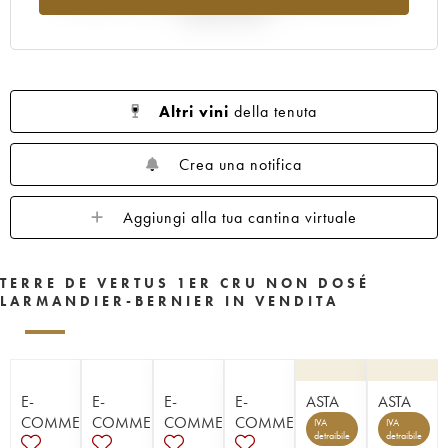
rispetto al 2025
Altri vini
della tenuta
Crea una notifica
Aggiungi alla tua cantina virtuale
TERRE DE VERTUS 1ER CRU NON DOSÉ
LARMANDIER-BERNIER IN VENDITA
E-
E-
E-
E-
ASTA
ASTA
COMMERCE
COMMERCE
COMMERCE
COMMERCE
IVA
IVA
detraibile
detraibile