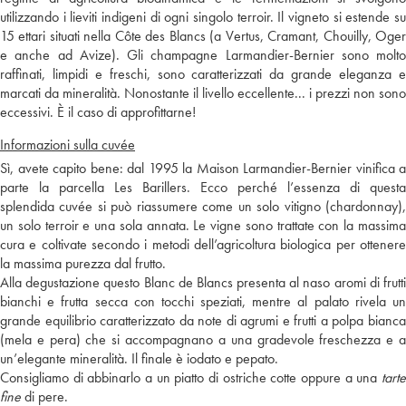
utilizzando i lieviti indigeni di ogni singolo terroir. Il vigneto si estende su
15 ettari situati nella Côte des Blancs (a Vertus, Cramant, Chouilly, Oger
e anche ad Avize). Gli champagne Larmandier-Bernier sono molto
raffinati, limpidi e freschi, sono caratterizzati da grande eleganza e
marcati da mineralità. Nonostante il livello eccellente... i prezzi non sono
eccessivi. È il caso di approfittarne!
Informazioni sulla cuvée
Sì, avete capito bene: dal 1995 la Maison Larmandier-Bernier vinifica a
parte la parcella Les Barillers. Ecco perché l’essenza di questa
splendida cuvée si può riassumere come un solo vitigno (chardonnay),
un solo terroir e una sola annata. Le vigne sono trattate con la massima
cura e coltivate secondo i metodi dell’agricoltura biologica per ottenere
la massima purezza dal frutto.
Alla degustazione questo Blanc de Blancs presenta al naso aromi di frutti
bianchi e frutta secca con tocchi speziati, mentre al palato rivela un
grande equilibrio caratterizzato da note di agrumi e frutti a polpa bianca
(mela e pera) che si accompagnano a una gradevole freschezza e a
un’elegante mineralità. Il finale è iodato e pepato.
Consigliamo di abbinarlo a un piatto di ostriche cotte oppure a una
tarte
fine
di pere.