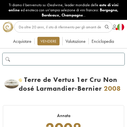
Ti diamo il benvenuto su iDealwine, leader mondiale delle
aste di vini
online
ed enoteca con un'ampia selezione di vini francesi:
Borgogna
,
Bordeaux
,
Champagne
...
Acquistare
Valutazione
Enciclopedia
VENDERE
Terre de Vertus 1er Cru Non
H
dosé Larmandier-Bernier
2008
Annata