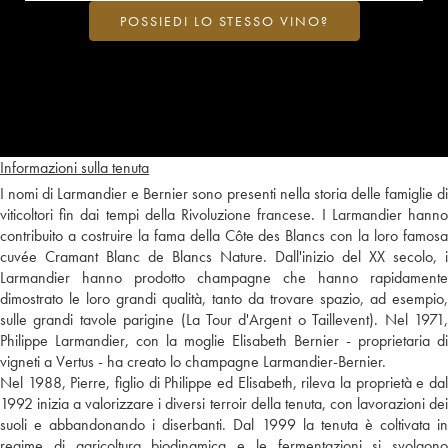
POSSIEDI LO STESSO VINO?
Informazioni sulla tenuta
I nomi di Larmandier e Bernier sono presenti nella storia delle famiglie di
viticoltori fin dai tempi della Rivoluzione francese. I Larmandier hanno
contribuito a costruire la fama della Côte des Blancs con la loro famosa
cuvée Cramant Blanc de Blancs Nature. Dall'inizio del XX secolo, i
Larmandier hanno prodotto champagne che hanno rapidamente
dimostrato le loro grandi qualità, tanto da trovare spazio, ad esempio,
sulle grandi tavole parigine (La Tour d'Argent o Taillevent). Nel 1971,
Philippe Larmandier, con la moglie Elisabeth Bernier - proprietaria di
vigneti a Vertus - ha creato lo champagne Larmandier-Bernier.
Nel 1988, Pierre, figlio di Philippe ed Elisabeth, rileva la proprietà e dal
1992 inizia a valorizzare i diversi terroir della tenuta, con lavorazioni dei
suoli e abbandonando i diserbanti. Dal 1999 la tenuta è coltivata in
regime di agricoltura biodinamica e le fermentazioni si svolgono