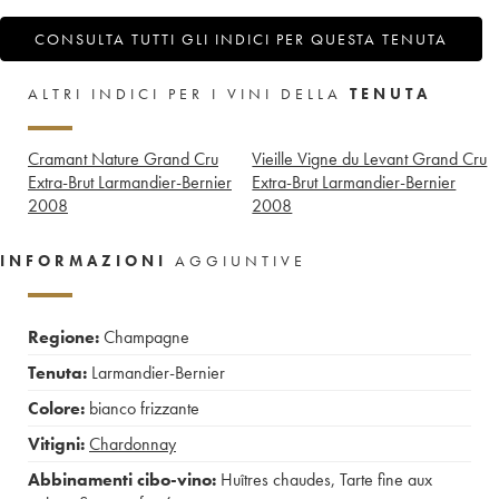
CONSULTA TUTTI GLI INDICI PER QUESTA TENUTA
ALTRI INDICI PER I VINI DELLA
TENUTA
Cramant Nature Grand Cru
Vieille Vigne du Levant Grand Cru
Extra-Brut Larmandier-Bernier
Extra-Brut Larmandier-Bernier
2008
2008
INFORMAZIONI
AGGIUNTIVE
Regione:
Champagne
Tenuta:
Larmandier-Bernier
Colore:
bianco frizzante
Vitigni:
Chardonnay
Abbinamenti cibo-vino:
Huîtres chaudes
,
Tarte fine aux