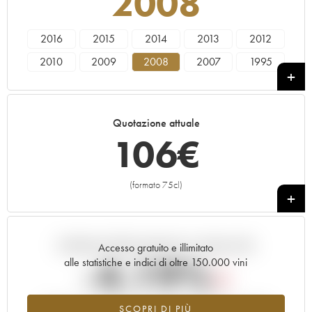
2008
2016
2015
2014
2013
2012
2010
2009
2008
2007
1995
----
Quotazione attuale
106
€
(formato 75cl)
+
Andamento della quotazione in tempo reale
Accesso gratuito e illimitato
-4.19%
alle statistiche e indici di oltre 150.000 vini
Tendenza al ribasso per il valore dell'annata 2008 nel 2026
SCOPRI DI PIÙ